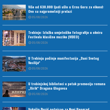
Više od 630.000 ljudi ušlo u Crnu Goru za vikend:
Ovo su najprometniji prelazi
05/08/2026
Trebinje: Izložba umjetničke fotografije u okviru
Festivala klasične muzike (VIDEO)
05/08/2026
U Trebinju počinje manifestacija „Dani Svetog
Vasilija“
05/08/2026
U trebinjskoj biblioteci u petak promocija romana
„Ilirik“ Dragana Glogovca
05/08/2026
Vukašin Đurić potpisao za Novi Beograd