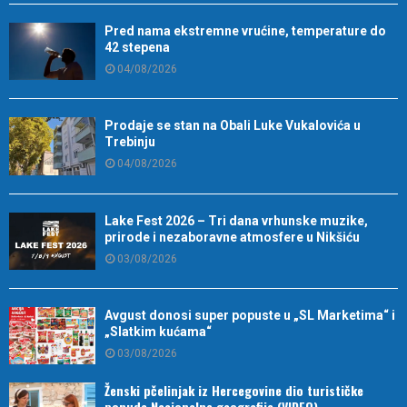
Pred nama ekstremne vrućine, temperature do
42 stepena
04/08/2026
Prodaje se stan na Obali Luke Vukalovića u
Trebinju
04/08/2026
Lake Fest 2026 – Tri dana vrhunske muzike,
prirode i nezaboravne atmosfere u Nikšiću
03/08/2026
Avgust donosi super popuste u „SL Marketima“ i
„Slatkim kućama“
03/08/2026
Ženski pčelinjak iz Hercegovine dio turističke
ponude Nacionalne geografije (VIDEO)