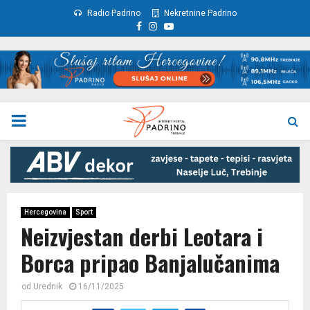
Radio Padrino
Nekretnine Padrino
Facebook
Instagram
Youtube
PRIMARY
MENU
Hercegovina
Sport
Neizvjestan derbi Leotara i
Borca pripao Banjalučanima
od
Urednik
16/11/2025