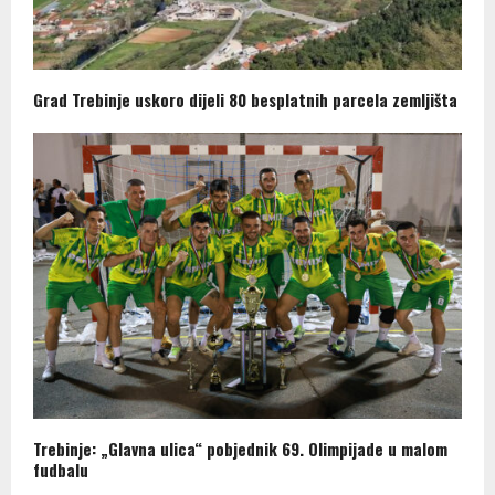
Grad Trebinje uskoro dijeli 80 besplatnih parcela zemljišta
Trebinje: „Glavna ulica“ pobjednik 69. Olimpijade u malom
fudbalu