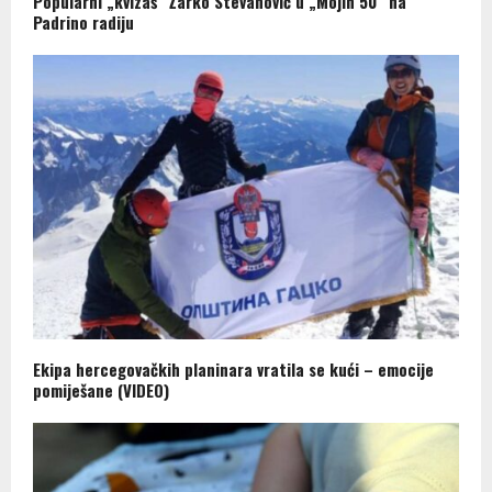
Popularni „kvizaš“ Žarko Stevanović u „Mojih 50“ na
Padrino radiju
Ekipa hercegovačkih planinara vratila se kući – emocije
pomiješane (VIDEO)