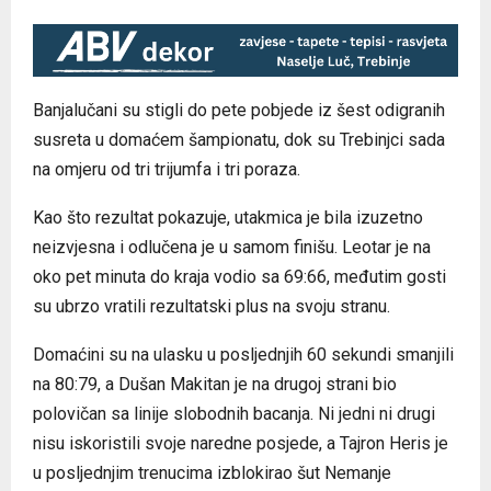
Banjalučani su stigli do pete pobjede iz šest odigranih
susreta u domaćem šampionatu, dok su Trebinjci sada
na omjeru od tri trijumfa i tri poraza.
Kao što rezultat pokazuje, utakmica je bila izuzetno
neizvjesna i odlučena je u samom finišu. Leotar je na
oko pet minuta do kraja vodio sa 69:66, međutim gosti
su ubrzo vratili rezultatski plus na svoju stranu.
Domaćini su na ulasku u posljednjih 60 sekundi smanjili
na 80:79, a Dušan Makitan je na drugoj strani bio
polovičan sa linije slobodnih bacanja. Ni jedni ni drugi
nisu iskoristili svoje naredne posjede, a Tajron Heris je
u posljednjim trenucima izblokirao šut Nemanje