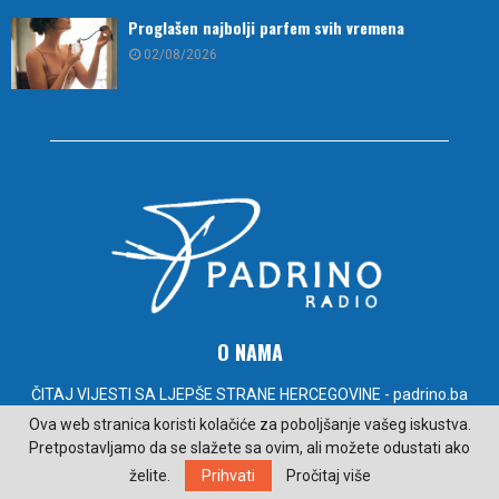
Proglašen najbolji parfem svih vremena
02/08/2026
O NAMA
ČITAJ VIJESTI SA LJEPŠE STRANE HERCEGOVINE - padrino.ba
Ova web stranica koristi kolačiće za poboljšanje vašeg iskustva.
Kontakt:
radiopadrino@gmail.com
Pretpostavljamo da se slažete sa ovim, ali možete odustati ako
želite.
Prihvati
Pročitaj više