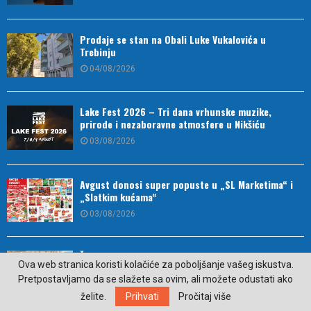
Prodaje se stan na Obali Luke Vukalovića u
Trebinju
04/08/2026
Lake Fest 2026 – Tri dana vrhunske muzike,
prirode i nezaboravne atmosfere u Nikšiću
03/08/2026
Avgust donosi super popuste u „SL Marketima“ i
„Slatkim kućama“
03/08/2026
Ženski pčelinjak iz Hercegovine dio turističke
Ova web stranica koristi kolačiće za poboljšanje vašeg iskustva.
ponude Nacionalne geografije (VIDEO)
Pretpostavljamo da se slažete sa ovim, ali možete odustati ako
03/08/2026
želite.
Prihvati
Pročitaj više