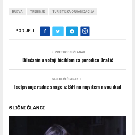
BUDVA
TREBINJE
TURISTIČKA ORGANIZACIJA
PODIJELI
PRETHODNI ČLANAK
Bilećanin u vožnji biciklom za porodicu Bratić
SLJEDEĆI ČLANAK
Iseljavanje radne snage iz BiH na najvišem nivou ikad
SLIČNI ČLANCI