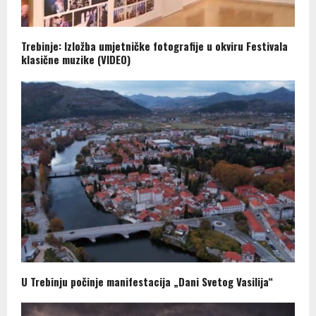
Trebinje: Izložba umjetničke fotografije u okviru Festivala
klasične muzike (VIDEO)
U Trebinju počinje manifestacija „Dani Svetog Vasilija“