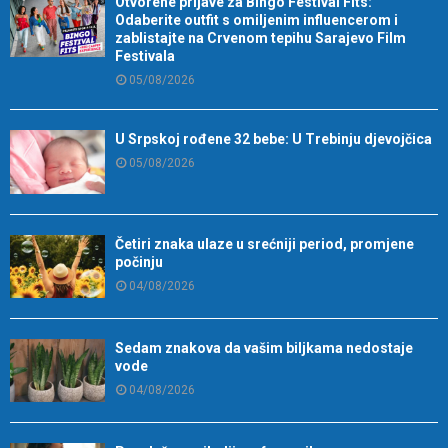
Otvorene prijave za Bingo Festival Fits:
Odaberite outfit s omiljenim influencerom i
zablistajte na Crvenom tepihu Sarajevo Film
Festivala
05/08/2026
U Srpskoj rođene 32 bebe: U Trebinju djevojčica
05/08/2026
Četiri znaka ulaze u srećniji period, promjene
počinju
04/08/2026
Sedam znakova da vašim biljkama nedostaje
vode
04/08/2026