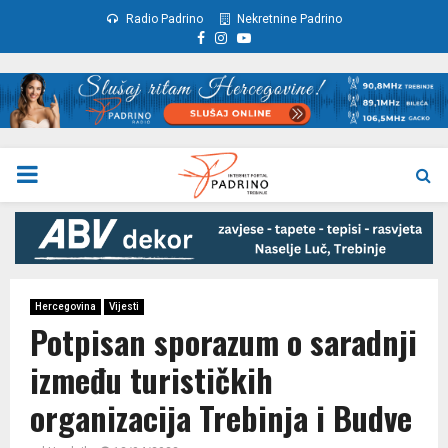
Radio Padrino
Nekretnine Padrino
Facebook
Instagram
Youtube
PRIMARY
MENU
Hercegovina
Vijesti
Potpisan sporazum o saradnji
između turističkih
organizacija Trebinja i Budve