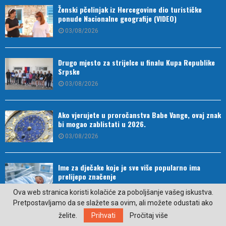
Ženski pčelinjak iz Hercegovine dio turističke
ponude Nacionalne geografije (VIDEO)
03/08/2026
Drugo mjesto za strijelce u finalu Kupa Republike
Srpske
03/08/2026
Ako vjerujete u proročanstva Babe Vange, ovaj znak
bi mogao zablistati u 2026.
03/08/2026
Ime za dječake koje je sve više popularno ima
prelijepo značenje
03/08/2026
Ova web stranica koristi kolačiće za poboljšanje vašeg iskustva.
Pretpostavljamo da se slažete sa ovim, ali možete odustati ako
želite.
Prihvati
Pročitaj više