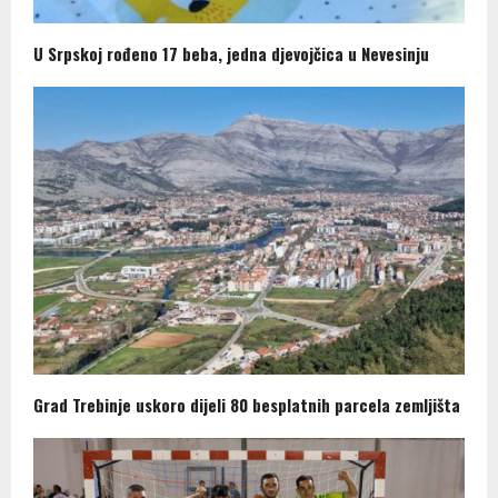
U Srpskoj rođeno 17 beba, jedna djevojčica u Nevesinju
Grad Trebinje uskoro dijeli 80 besplatnih parcela zemljišta