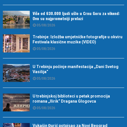
Više od 630.000 ljudi ušlo u Crnu Goru za vikend:
Ovo su najprometniji prelazi
05/08/2026
Trebinje: Izložba umjetničke fotografije u okviru
Festivala klasične muzike (VIDEO)
05/08/2026
U Trebinju počinje manifestacija „Dani Svetog
Vasilija“
05/08/2026
U trebinjskoj biblioteci u petak promocija
romana „Ilirik“ Dragana Glogovca
05/08/2026
Vukašin Đurić potpisao za Novi Beograd