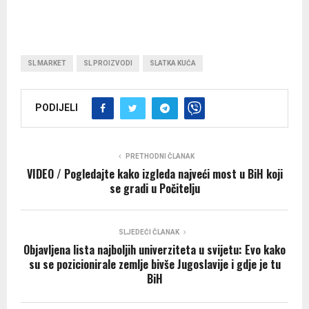
SL MARKET
SL PROIZVODI
SLATKA KUĆA
PODIJELI
PRETHODNI ČLANAK
VIDEO / Pogledajte kako izgleda najveći most u BiH koji
se gradi u Počitelju
SLJEDEĆI ČLANAK
Objavljena lista najboljih univerziteta u svijetu: Evo kako
su se pozicionirale zemlje bivše Jugoslavije i gdje je tu
BiH