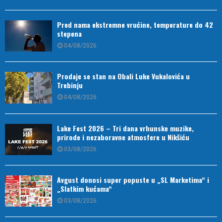
Pred nama ekstremne vrućine, temperature do 42
stepena
04/08/2026
Prodaje se stan na Obali Luke Vukalovića u
Trebinju
04/08/2026
Lake Fest 2026 – Tri dana vrhunske muzike,
prirode i nezaboravne atmosfere u Nikšiću
03/08/2026
Avgust donosi super popuste u „SL Marketima“ i
„Slatkim kućama“
03/08/2026