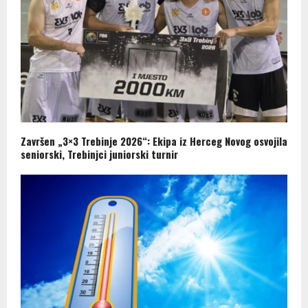
Završen „3×3 Trebinje 2026“: Ekipa iz Herceg Novog osvojila
seniorski, Trebinjci juniorski turnir