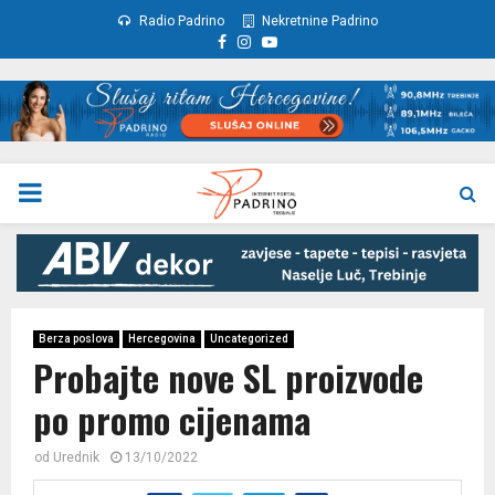
Radio Padrino
Nekretnine Padrino
Facebook
Instagram
Youtube
PRIMARY
MENU
Berza poslova
Hercegovina
Uncategorized
Probajte nove SL proizvode
po promo cijenama
od
Urednik
13/10/2022