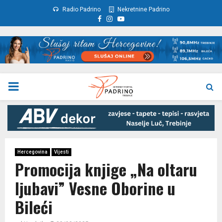
Radio Padrino
Nekretnine Padrino
Facebook
Instagram
Youtube
PRIMARY
MENU
Hercegovina
Vijesti
Promocija knjige „Na oltaru
ljubavi” Vesne Oborine u
Bileći