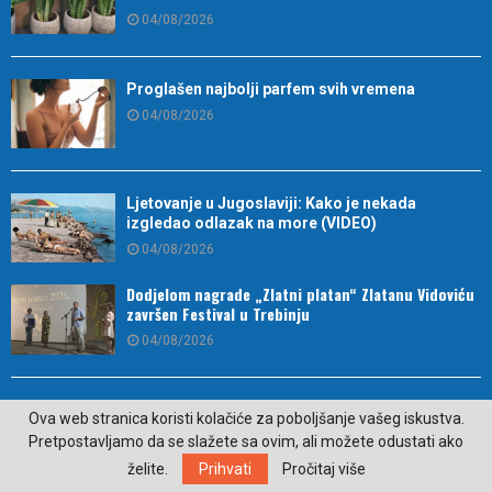
04/08/2026
Proglašen najbolji parfem svih vremena
04/08/2026
Ljetovanje u Jugoslaviji: Kako je nekada
izgledao odlazak na more (VIDEO)
04/08/2026
Dodjelom nagrade „Zlatni platan“ Zlatanu Vidoviću
završen Festival u Trebinju
04/08/2026
Međunarodni muzički festival od 5. do 13. avgusta
Ova web stranica koristi kolačiće za poboljšanje vašeg iskustva.
u Trebinju (VIDEO)
Pretpostavljamo da se slažete sa ovim, ali možete odustati ako
04/08/2026
želite.
Prihvati
Pročitaj više