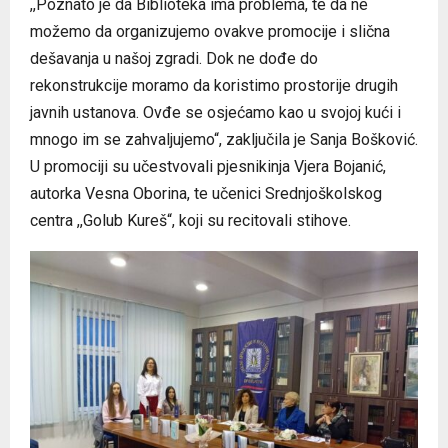
,,Poznato je da Biblioteka ima problema, te da ne
možemo da organizujemo ovakve promocije i slična
dešavanja u našoj zgradi. Dok ne dođe do
rekonstrukcije moramo da koristimo prostorije drugih
javnih ustanova. Ovđe se osjećamo kao u svojoj kući i
mnogo im se zahvaljujemo“, zaključila je Sanja Bošković.
U promociji su učestvovali pjesnikinja Vjera Bojanić,
autorka Vesna Oborina, te učenici Srednjoškolskog
centra ,,Golub Kureš“, koji su recitovali stihove.