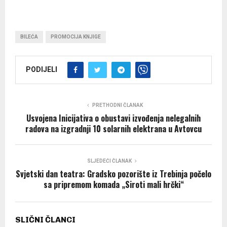
BILEĆA
PROMOCIJA KNJIGE
PODIJELI
PRETHODNI ČLANAK
Usvojena Inicijativa o obustavi izvođenja nelegalnih
radova na izgradnji 10 solarnih elektrana u Avtovcu
SLJEDEĆI ČLANAK
Svjetski dan teatra: Gradsko pozorište iz Trebinja počelo
sa pripremom komada „Siroti mali hrčki“
SLIČNI ČLANCI