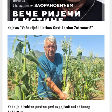
Najava: “Veče riječi i istine: Gost Lordan Zafranović”
Kako je direktor postao prvi uzgajivač autohtonog
kukuruza