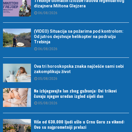
Trebinje domaćin izložbe radova legendarnog
dizajnera Miltona Glejzera
06/08/2026
(VIDEO) Situacija sa požarima pod kontrolom:
Od jutros dejstvuje helikopter na području
Trebinja
06/08/2026
Ova tri horoskopska znaka najčešće sami sebi
zakomplikuju život
05/08/2026
Ne izbjegavajte lan zbog gužvanja: Ovi trikovi
čuvaju njegov uredan izgled cijeli dan
05/08/2026
Više od 630.000 ljudi ušlo u Crnu Goru za vikend:
Ovo su najprometniji prelazi