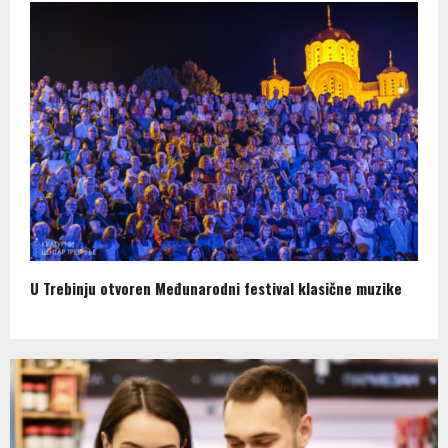
U Trebinju otvoren Međunarodni festival klasične muzike