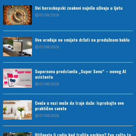
Ovi horoskopski znakovi najviše uživaju u ljetu
07/08/2026
Ove uređaje ne smijete držati na produžnom kablu
07/08/2026
Supernova predstavila „Super Sovu“ – novog AI
asistenta
07/08/2026
Cveće u vazi može da traje duže: Isprobajte ove
praktične savete
07/08/2026
Utišavate li radio kad tražite parking? Evo zašto to