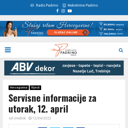
Radio Padrino
Nekretnine Padrino
Facebook
Instagram
Youtube
PRIMARY
MENU
Hercegovina
Vijesti
Servisne informacije za
utorak, 12. april
od
Urednik
12/04/2022