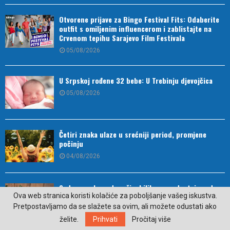
Otvorene prijave za Bingo Festival Fits: Odaberite
outfit s omiljenim influencerom i zablistajte na
Crvenom tepihu Sarajevo Film Festivala
05/08/2026
U Srpskoj rođene 32 bebe: U Trebinju djevojčica
05/08/2026
Četiri znaka ulaze u srećniji period, promjene
počinju
04/08/2026
Sedam znakova da vašim biljkama nedostaje vode
Ova web stranica koristi kolačiće za poboljšanje vašeg iskustva.
04/08/2026
Pretpostavljamo da se slažete sa ovim, ali možete odustati ako
želite.
Prihvati
Pročitaj više