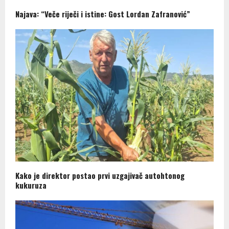
Najava: “Veče riječi i istine: Gost Lordan Zafranović”
Kako je direktor postao prvi uzgajivač autohtonog
kukuruza