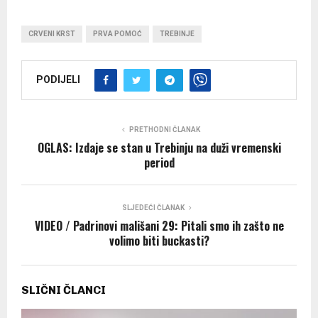
CRVENI KRST
PRVA POMOĆ
TREBINJE
PODIJELI
PRETHODNI ČLANAK
OGLAS: Izdaje se stan u Trebinju na duži vremenski
period
SLJEDEĆI ČLANAK
VIDEO / Padrinovi mališani 29: Pitali smo ih zašto ne
volimo biti buckasti?
SLIČNI ČLANCI