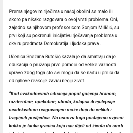
Prema njegovim riječima u
našoj okolini se malo ili
skoro pa nikako razgovara o ovoj vrsti problema. Oni,
zajedno sa njihovom profesoricom Sonjom Milišić, su
prvi koji su pokrenuli inicijativu rješavanja problema u
okviru predmeta Demokratija i ljudska prava .
Učenica Snežana Rutešić kazala je da smatraju da je
edukacija o pružanju prve pomoći od velike važnosti
upravo zbog toga što svi mogu da se nađu u prilici da
od njihove reakcije zavisi nečiji život.
“Kod svakodnevnih situacija poput gušenja hranom,
razderotine, opekotine, uboda, kolapsa ili epilepsije
neadekvatnim reagovanjem može doći do velikih i
tragičnih posljedica. Na osnovu toga postajemo svjesni
koliko je tanka granica koja nas dijeli od života do smrti