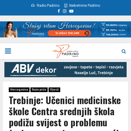
Radio Padrino
Nekretnine Padrino
Facebook
Instagram
Youtube
PRIMARY
MENU
Hercegovina
Naše priče
Vijesti
Trebinje: Učenici medicinske
škole Centra srednjih škola
podižu svijest o problemu