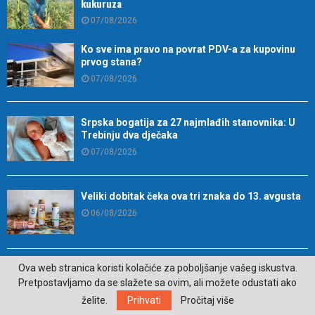
kukuruza
07/08/2026
Ko sve ima pravo na povrat PDV-a za kupovinu
prvog stana?
07/08/2026
Srpska bogatija za 27 najmlađih stanovnika: U
Trebinju dva dječaka
07/08/2026
Veliki dobitak čeka ova tri znaka do 13. avgusta
06/08/2026
Ova web stranica koristi kolačiće za poboljšanje vašeg iskustva.
Trebinje u znaku elektronske muzike (VIDEO)
Pretpostavljamo da se slažete sa ovim, ali možete odustati ako
06/08/2026
želite.
Prihvati
Pročitaj više