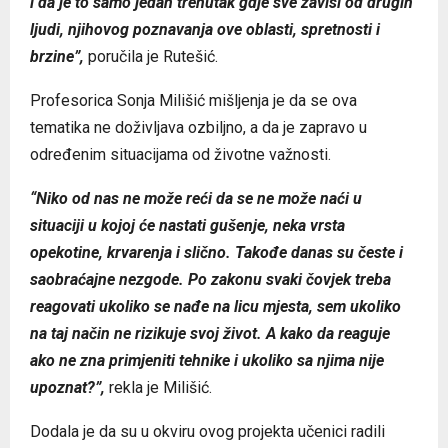
i da je to samo jedan trenutak gdje sve zavisi od drugih
ljudi, njihovog poznavanja ove oblasti, spretnosti i
brzine”,
poručila je Rutešić.
Profesorica Sonja Milišić mišljenja je da se ova
tematika ne doživljava ozbiljno, a da je zapravo u
određenim situacijama od životne važnosti.
“Niko od nas ne može reći da se ne može naći u
situaciji u kojoj će nastati gušenje, neka vrsta
opekotine, krvarenja i slično. Takođe danas su česte i
saobraćajne nezgode. Po zakonu svaki čovjek treba
reagovati ukoliko se nađe na licu mjesta, sem ukoliko
na taj način ne rizikuje svoj život. A kako da reaguje
ako ne zna primjeniti tehnike i ukoliko sa njima nije
upoznat?”,
rekla je Milišić.
Dodala je da su u okviru ovog projekta učenici radili