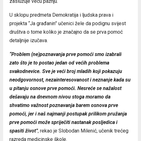
zaslužuje veću pažnju.
U sklopu predmeta Demokratija i ljudska prava i
projekta “Ja građanin” učenici žele da podignu svijest
društva o tome koliko je značajno da se prva pomoć
detaljnije izučava.
“
Problem (ne)poznavanja prve pomoći smo izabrali
zato što je to postao jedan od većih problema
svakodnevice. Sve je veći broj mladih koji pokazuju
neodgovornost, nezainteresovanost i neznanje kada su
u pitanju osnove prve pomoći. Nesreće se nažalost
dešavaju na dnevnom nivou stoga moramo da
shvatimo važnost poznavanja barem osnova prve
pomoći, jer i naš najmanji postupak prilikom pružanja
prve pomoći može spriječiti nastanak posljedica i
spasiti život”
, rekao je Slobodan Milenić, učenik trećeg
razreda medicinske škole.