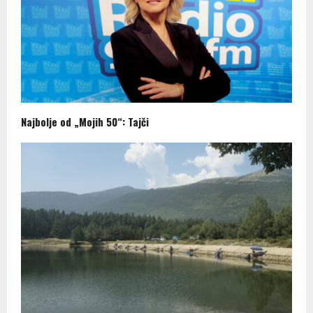
Najbolje od „Mojih 50“: Tajči