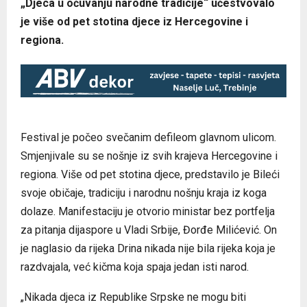
„Djeca u očuvanju narodne tradicije“ učestvovalo
je više od pet stotina djece iz Hercegovine i
regiona.
Festival je počeo svečanim defileom glavnom ulicom.
Smjenjivale su se nošnje iz svih krajeva Hercegovine i
regiona. Više od pet stotina djece, predstavilo je Bileći
svoje običaje, tradiciju i narodnu nošnju kraja iz koga
dolaze. Manifestaciju je otvorio ministar bez portfelja
za pitanja dijaspore u Vladi Srbije, Đorđe Milićević. On
je naglasio da rijeka Drina nikada nije bila rijeka koja je
razdvajala, već kičma koja spaja jedan isti narod.
„Nikada djeca iz Republike Srpske ne mogu biti