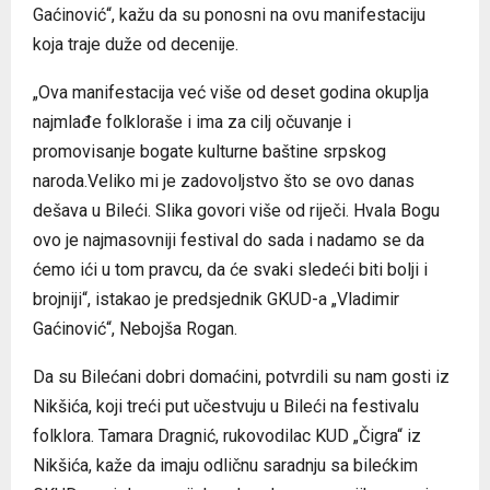
Gaćinović“, kažu da su ponosni na ovu manifestaciju
koja traje duže od decenije.
„Ova manifestacija već više od deset godina okuplja
najmlađe folkloraše i ima za cilj očuvanje i
promovisanje bogate kulturne baštine srpskog
naroda.Veliko mi je zadovoljstvo što se ovo danas
dešava u Bileći. Slika govori više od riječi. Hvala Bogu
ovo je najmasovniji festival do sada i nadamo se da
ćemo ići u tom pravcu, da će svaki sledeći biti bolji i
brojniji“, istakao je predsjednik GKUD-a „Vladimir
Gaćinović“, Nebojša Rogan.
Da su Bilećani dobri domaćini, potvrdili su nam gosti iz
Nikšića, koji treći put učestvuju u Bileći na festivalu
folklora. Tamara Dragnić, rukovodilac KUD „Čigra“ iz
Nikšića, kaže da imaju odličnu saradnju sa bilećkim