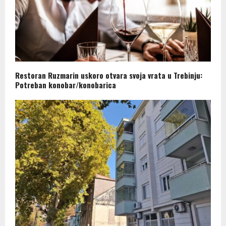
Restoran Ruzmarin uskoro otvara svoja vrata u Trebinju:
Potreban konobar/konobarica