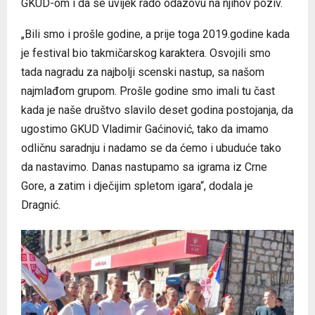
GKUD-om i da se uvijek rado odazovu na njihov poziv.
„Bili smo i prošle godine, a prije toga 2019.godine kada
je festival bio takmičarskog karaktera. Osvojili smo
tada nagradu za najbolji scenski nastup, sa našom
najmlađom grupom. Prošle godine smo imali tu čast
kada je naše društvo slavilo deset godina postojanja, da
ugostimo GKUD Vladimir Gaćinović, tako da imamo
odličnu saradnju i nadamo se da ćemo i ubuduće tako
da nastavimo. Danas nastupamo sa igrama iz Crne
Gore, a zatim i dječijim spletom igara“, dodala je
Dragnić.