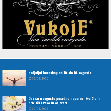
Nedjeljni horoskop od 10. do 16. avgusta
09/08/2026
Ose su u avgustu posebno naporne: Evo šta ih
privlači i kako ih otjerati
09/08/2026