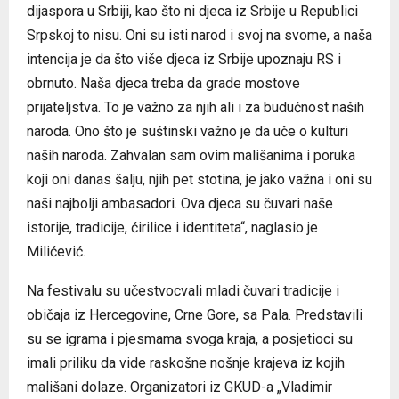
dijaspora u Srbiji, kao što ni djeca iz Srbije u Republici
Srpskoj to nisu. Oni su isti narod i svoj na svome, a naša
intencija je da što više djeca iz Srbije upoznaju RS i
obrnuto. Naša djeca treba da grade mostove
prijateljstva. To je važno za njih ali i za budućnost naših
naroda. Ono što je suštinski važno je da uče o kulturi
naših naroda. Zahvalan sam ovim mališanima i poruka
koji oni danas šalju, njih pet stotina, je jako važna i oni su
naši najbolji ambasadori. Ova djeca su čuvari naše
istorije, tradicije, ćirilice i identiteta“, naglasio je
Milićević.
Na festivalu su učestvocvali mladi čuvari tradicije i
običaja iz Hercegovine, Crne Gore, sa Pala. Predstavili
su se igrama i pjesmama svoga kraja, a posjetioci su
imali priliku da vide raskošne nošnje krajeva iz kojih
mališani dolaze. Organizatori iz GKUD-a „Vladimir