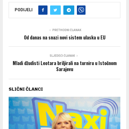
PODIJELI
PRETHODNI ČLANAK
Od danas na snazi novi sistem ulaska u EU
SLJEDEĆI ČLANAK
Mladi džudisti Leotara briljirali na turniru u Istočnom
Sarajevu
SLIČNI ČLANCI