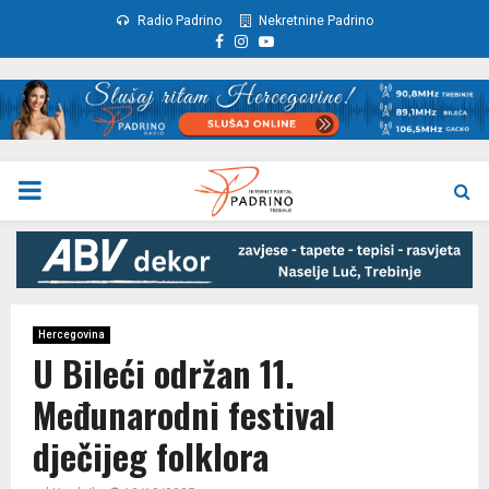
Radio Padrino
Nekretnine Padrino
Facebook
Instagram
Youtube
PRIMARY
MENU
Hercegovina
U Bileći održan 11.
Međunarodni festival
dječijeg folklora