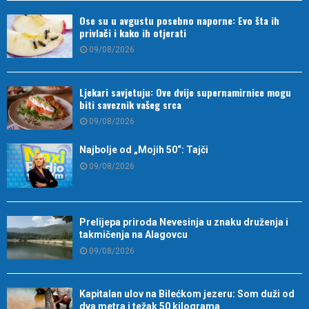
Ose su u avgustu posebno naporne: Evo šta ih
privlači i kako ih otjerati
09/08/2026
Ljekari savjetuju: Ove dvije supernamirnice mogu
biti saveznik vašeg srca
09/08/2026
Najbolje od „Mojih 50“: Tajči
09/08/2026
Prelijepa priroda Nevesinja u znaku druženja i
takmičenja na Alagovcu
09/08/2026
Kapitalan ulov na Bilećkom jezeru: Som duži od
dva metra i težak 50 kilograma