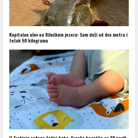
Kapitalan ulov na Bilećkom jezeru: Som duži od dva metra i
težak 50 kilograma
U Trebinju rođene četiri bebe, Srpska bogatija za 20 novih