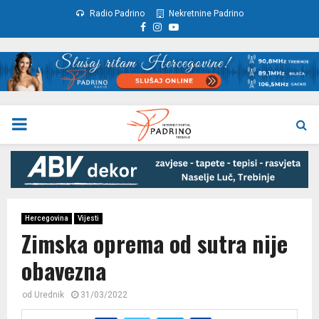
Radio Padrino
Nekretnine Padrino
Facebook
Instagram
Youtube
PRIMARY
MENU
Hercegovina
Vijesti
Zimska oprema od sutra nije
obavezna
od
Urednik
31/03/2022