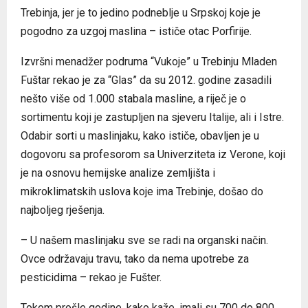
Trebinja, jer je to jedino podneblje u Srpskoj koje je
pogodno za uzgoj maslina – ističe otac Porfirije.
Izvršni menadžer podruma “Vukoje” u Trebinju Mladen
Fuštar rekao je za “Glas” da su 2012. godine zasadili
nešto više od 1.000 stabala masline, a riječ je o
sortimentu koji je zastupljen na sjeveru Italije, ali i Istre.
Odabir sorti u maslinjaku, kako ističe, obavljen je u
dogovoru sa profesorom sa Univerziteta iz Verone, koji
je na osnovu hemijske analize zemljišta i
mikroklimatskih uslova koje ima Trebinje, došao do
najboljeg rješenja.
– U našem maslinjaku sve se radi na organski način.
Ovce održavaju travu, tako da nema upotrebe za
pesticidima – rekao je Fušter.
Tokom prošle godine, kako kaže, imali su 700 do 800