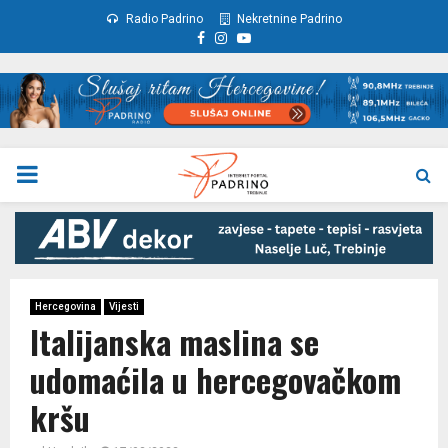
Radio Padrino
Nekretnine Padrino
Facebook
Instagram
Youtube
PRIMARY
MENU
Hercegovina
Vijesti
Italijanska maslina se
udomaćila u hercegovačkom
kršu