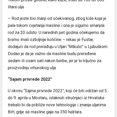
litara ulja.
– Rod jeste bio manji od očekivanog, zbog kiše koja je
pala tokom cvjetanja masline i ona je sigurno smanjila
rod za 20 odsto. U narednih pet godina očekujemo da
bismo imali ozbiljnije količine – rekao je Fustar,
dodajući da rod prerađuju u Uljari “Mikulić” u Ljubuškom.
Dodao je da je važno da masline budu prerađene
sedam ili osam sati nakon berbe, jer je to ključno za
proizvodnju vrhunskog ulja.
“Sajam privrede 2022”
U okviru “Sajma privrede 2022”, koji će biti održan od 5.
do 9. aprila u Mostaru, istaknuti stručnjaci iz Hrvatske
trebalo bi da približe nove tehnologije i znanja uljarima
BiH, gdje se masline gaje na 350 hektara.