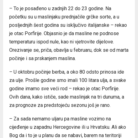
– To je posađeno u zadnjih 22 do 23 godine. Na
početku su u maslinjaku prednjačile grčke sorte, a u
posljednjih šest godina su isključivo italijanske – rekao
je otac Porfirije. Objasnio je da masline ne podnose
temperaturu ispod nule, kao ni vjetrovite dijelove.
Orezivanje se, priča, obavlja u februaru, dok se od marta
počinje i sa prskanjem maslina.
– U oktobru počinje berba, a oko 80 odsto prinosa ide
za ulje. Prošle godine smo imali 100 litara ulja, a svake
godine imamo sve veći rod – rekao je otac Porfirije.
Ovih dana, kako ističe, sade maslinjak na tri dunuma, a
za prognoze za predstojeću sezonu još je rano.
– Za sada nemamo uljaru pa masline vozimo na
cijeđenje u zapadnu Hercegovine ili u Hrvatsku. Ali ako
Bog da i to je u planu da se nabavi, barem na teritoriji