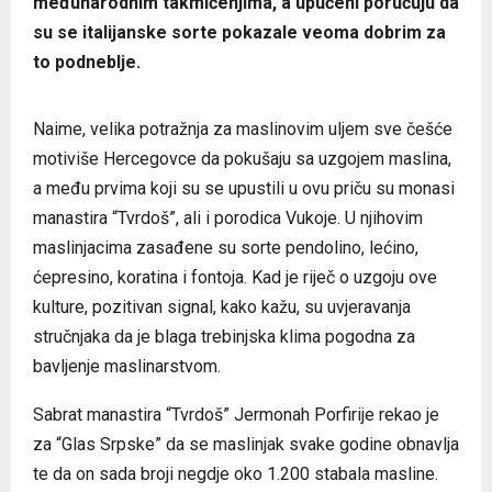
međunarodnim takmičenjima, a upućeni poručuju da
su se italijanske sorte pokazale veoma dobrim za
to podneblje.
Naime, velika potražnja za maslinovim uljem sve češće
motiviše Hercegovce da pokušaju sa uzgojem maslina,
a među prvima koji su se upustili u ovu priču su monasi
manastira “Tvrdoš”, ali i porodica Vukoje. U njihovim
maslinjacima zasađene su sorte pendolino, lećino,
ćepresino, koratina i fontoja. Kad je riječ o uzgoju ove
kulture, pozitivan signal, kako kažu, su uvjeravanja
stručnjaka da je blaga trebinjska klima pogodna za
bavljenje maslinarstvom.
Sabrat manastira “Tvrdoš” Jermonah Porfirije rekao je
za “Glas Srpske” da se maslinjak svake godine obnavlja
te da on sada broji negdje oko 1.200 stabala masline.