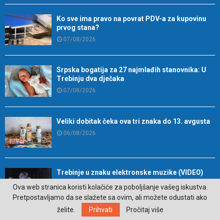
Ko sve ima pravo na povrat PDV-a za kupovinu
prvog stana?
07/08/2026
Srpska bogatija za 27 najmlađih stanovnika: U
Trebinju dva dječaka
07/08/2026
Veliki dobitak čeka ova tri znaka do 13. avgusta
06/08/2026
Trebinje u znaku elektronske muzike (VIDEO)
06/08/2026
Ova web stranica koristi kolačiće za poboljšanje vašeg iskustva.
Pretpostavljamo da se slažete sa ovim, ali možete odustati ako
želite.
Prihvati
Pročitaj više