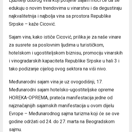
Ljubitelji dobrog vina koji posjete sajam moći će da se
edukuju o novim trendovima u vinarstvu i da degustiraju
najkvalitetnija i najbolja vina sa prostora Republike
Srpske – kaže Cicović.
Sajam vina, kako ističe Cicović, prilika je za naše vinare
za susrete sa poslovnim ljudima u turističkom,
hotelskom i ugostiteljskom biznisu, promociju vinarskih
i vinogradarskih kapaciteta Republike Srpske u hali 3 i
tako podizanje cijelog ovog sektora na viši nivo.
Međunarodni sajam vina je uz ovogodišnji, 17.
Međunarodni sajam hotelsko-ugostiteljske opreme
HOREKA-OPREMA, prateća manifestacija jedne od
najznačajnijih sajamskih manifestacija u ovom dijelu
Evrope – Međunarodnog sajma turizma koji će se ove
godine održati od 24. do 27. marta na Beogradskom
sajmu.