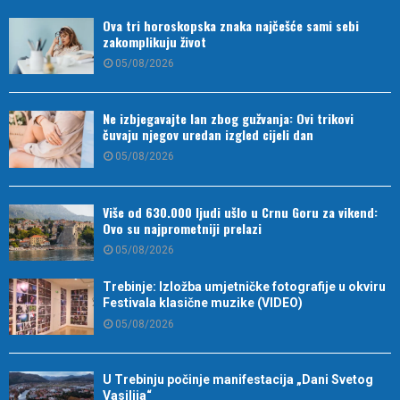
Ova tri horoskopska znaka najčešće sami sebi
zakomplikuju život
05/08/2026
Ne izbjegavajte lan zbog gužvanja: Ovi trikovi
čuvaju njegov uredan izgled cijeli dan
05/08/2026
Više od 630.000 ljudi ušlo u Crnu Goru za vikend:
Ovo su najprometniji prelazi
05/08/2026
Trebinje: Izložba umjetničke fotografije u okviru
Festivala klasične muzike (VIDEO)
05/08/2026
U Trebinju počinje manifestacija „Dani Svetog
Vasilija“