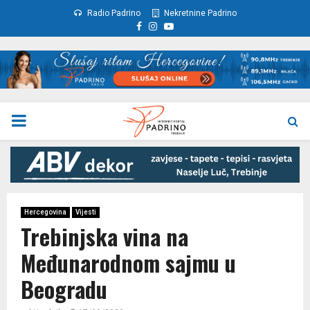
Radio Padrino
Nekretnine Padrino
Facebook
Instagram
Youtube
PRIMARY
MENU
Hercegovina
Vijesti
Trebinjska vina na
Međunarodnom sajmu u
Beogradu