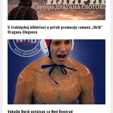
U trebinjskoj biblioteci u petak promocija romana „Ilirik“
Dragana Glogovca
Vukašin Đurić potpisao za Novi Beograd