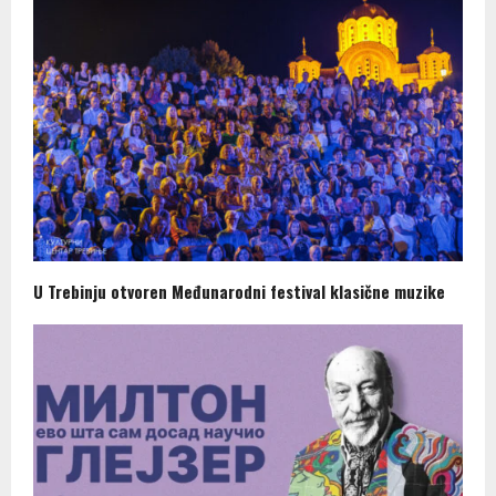
U Trebinju otvoren Međunarodni festival klasične muzike