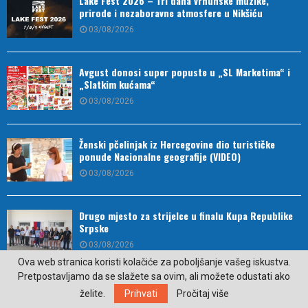
Lake Fest 2026 – Tri dana vrhunske muzike,
prirode i nezaboravne atmosfere u Nikšiću
03/08/2026
Avgust donosi super popuste u „SL Marketima“ i
„Slatkim kućama“
03/08/2026
Ženski pčelinjak iz Hercegovine dio turističke
ponude Nacionalne geografije (VIDEO)
03/08/2026
Drugo mjesto za strijelce u finalu Kupa Republike
Srpske
03/08/2026
Ova web stranica koristi kolačiće za poboljšanje vašeg iskustva.
Pretpostavljamo da se slažete sa ovim, ali možete odustati ako
Ako vjerujete u proročanstva Babe Vange, ovaj znak
želite.
Prihvati
Pročitaj više
bi mogao zablistati u 2026.