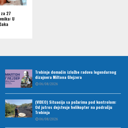
 za 27
vnika: U
ečaka
Trebinje domaćin izložbe radova legendarnog
dizajnera Miltona Glejzera
06/08/2026
(VIDEO) Situacija sa požarima pod kontrolom:
Od jutros dejstvuje helikopter na području
Trebinja
06/08/2026