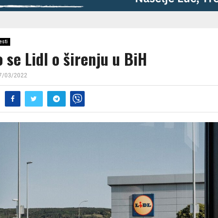
esti
 se Lidl o širenju u BiH
7/03/2022