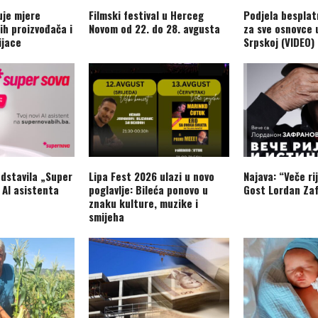
je mjere
Filmski festival u Herceg
Podjela besplat
ih proizvođača i
Novom od 22. do 28. avgusta
za sve osnovce 
ijace
Srpskoj (VIDEO)
dstavila „Super
Lipa Fest 2026 ulazi u novo
Najava: “Veče rij
 AI asistenta
poglavlje: Bileća ponovo u
Gost Lordan Zaf
znaku kulture, muzike i
smijeha