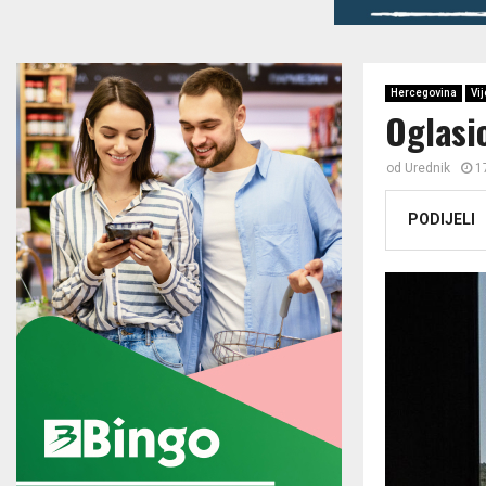
Hercegovina
Vij
Oglasio
od
Urednik
1
PODIJELI