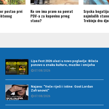
or postao prvi
Ko sve ima pravo na povrat
Srpska bogatija
ohtonog
PDV-a za kupovinu prvog
najmlađih stano
stana?
Trebinju dva dj
Lipa Fest 2026 ulazi u novo poglavlje: Bileća
ponovo u znaku kulture, muzike i smijeha
07/08/2026
Najava: “Veče riječi i istine: Gost Lordan
Zafranović”
07/08/2026