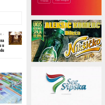
AK
 na
u u
adu