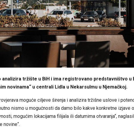
o analizira tržište u BiH i ima registrovano predstavništvo u
im novinama“ u centrali Lidla u Nekarsulmu u Njemačkoj.
rovjerava moguće ciljeve širenja i analizira tržišne uslove i potenc
nutno nismo u mogućnosti da damo bilo kakve konkretne izjave o 
osti, mogućim lokacijama filijala ili datumima otvaranja“, naglasil
e novine“.