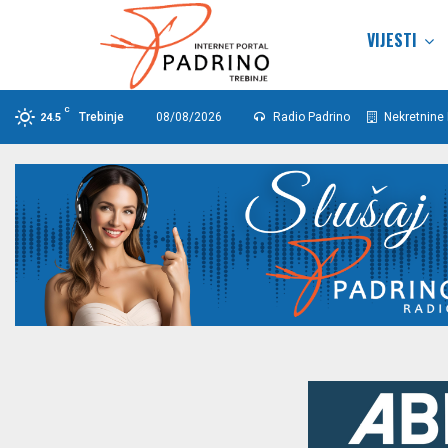
VIJESTI
C
Trebinje
08/08/2026
Radio Padrino
Nekretnine 
24.5