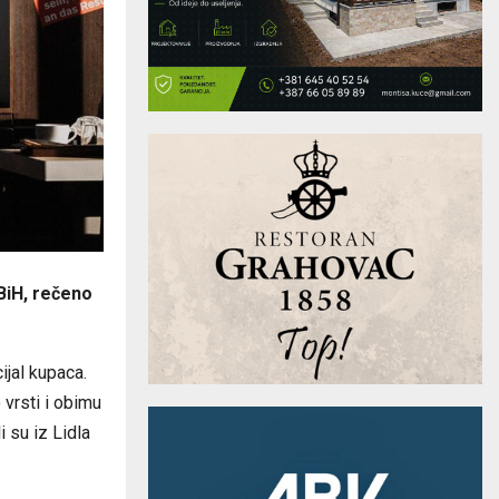
 BiH, rečeno
ijal kupaca.
vrsti i obimu
i su iz Lidla