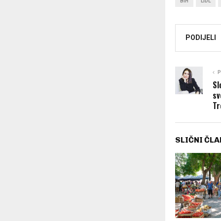
BIH
LIDL
PODIJELI
P
Sl
sv
Tr
SLIČNI ČLA