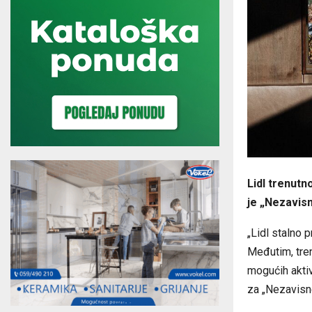
Lidl trenutn
je „Nezavisn
„Lidl stalno p
Međutim, tre
mogućih aktivn
za „Nezavisn