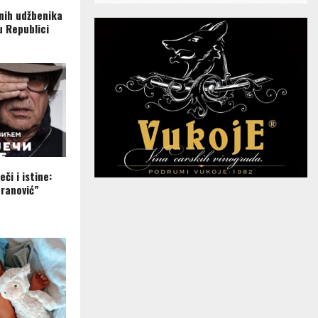
nih udžbenika
u Republici
eči i istine:
ranović”