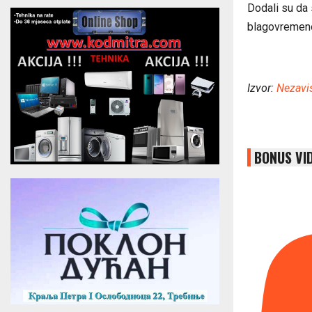
Dodali su da 
blagovremeno
Izvor:
Nezavi
BONUS VI