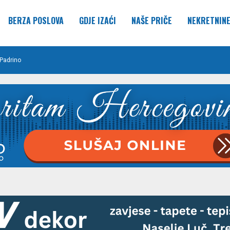
BERZA POSLOVA
GDJE IZAĆI
NAŠE PRIČE
NEKRETNIN
Padrino