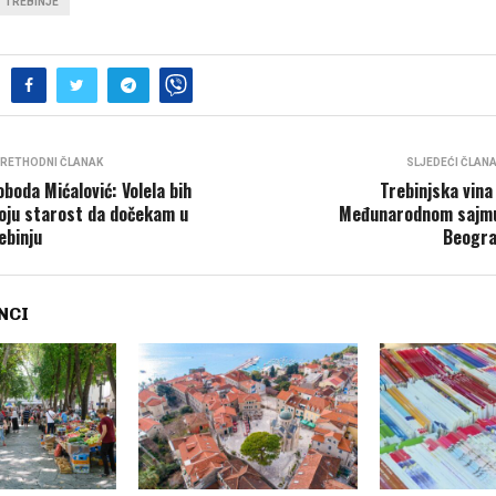
TREBINJE
RETHODNI ČLANAK
SLJEDEĆI ČLAN
oboda Mićalović: Volela bih
Trebinjska vina
oju starost da dočekam u
Međunarodnom sajm
ebinju
Beogr
NCI