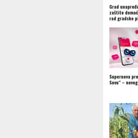
Grad unapređu
zaštite domać
rad gradske p
Supernova pre
Sovu“ – novog