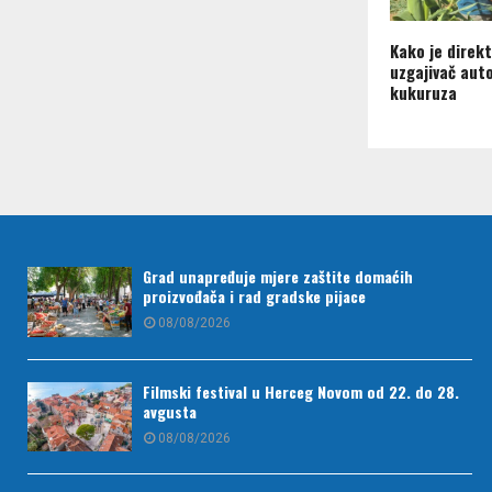
Kako je direkt
uzgajivač aut
kukuruza
Grad unapređuje mjere zaštite domaćih
proizvođača i rad gradske pijace
08/08/2026
Filmski festival u Herceg Novom od 22. do 28.
avgusta
08/08/2026