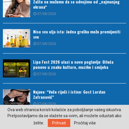
Zašto ne možemo da se odvojimo od „najmanjeg
ekrana“
07/08/2026
Nisu sva ulja ista: Jedna greška može promijeniti
sve
07/08/2026
Lipa Fest 2026 ulazi u novo poglavlje: Bileća
ponovo u znaku kulture, muzike i smijeha
07/08/2026
Najava: “Veče riječi i istine: Gost Lordan
Zafranović”
07/08/2026
Ova web stranica koristi kolačiće za poboljšanje vašeg iskustva.
Pretpostavljamo da se slažete sa ovim, ali možete odustati ako
Kako je direktor postao prvi uzgajivač autohtonog
želite.
Prihvati
Pročitaj više
kukuruza