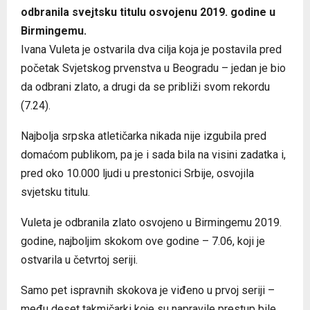
odbranila svejtsku titulu osvojenu 2019. godine u
Birmingemu.
Ivana Vuleta je ostvarila dva cilja koja je postavila pred
početak Svjetskog prvenstva u Beogradu – jedan je bio
da odbrani zlato, a drugi da se približi svom rekordu
(7.24).
Najbolja srpska atletičarka nikada nije izgubila pred
domaćom publikom, pa je i sada bila na visini zadatka i,
pred oko 10.000 ljudi u prestonici Srbije, osvojila
svjetsku titulu.
Vuleta je odbranila zlato osvojeno u Birmingemu 2019.
godine, najboljim skokom ove godine – 7.06, koji je
ostvarila u četvrtoj seriji.
Samo pet ispravnih skokova je viđeno u prvoj seriji –
među deset takmičarki koje su napravile prestup bile