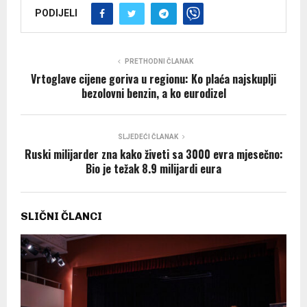
PODIJELI
PRETHODNI ČLANAK
Vrtoglave cijene goriva u regionu: Ko plaća najskuplji
bezolovni benzin, a ko eurodizel
SLJEDEĆI ČLANAK
Ruski milijarder zna kako živeti sa 3000 evra mjesečno:
Bio je težak 8.9 milijardi eura
SLIČNI ČLANCI