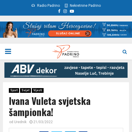
Radio Padrino
Nekretnine Padrino
Facebook
Instagram
Youtube
PRIMARY
MENU
Sport
Svijet
Vijesti
Ivana Vuleta svjetska
šampionka!
od
Urednik
21/03/2022