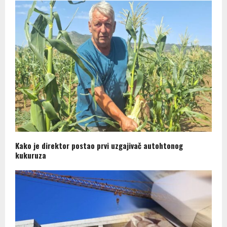
Kako je direktor postao prvi uzgajivač autohtonog
kukuruza