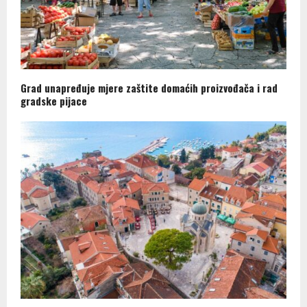
Grad unapređuje mjere zaštite domaćih proizvođača i rad
gradske pijace