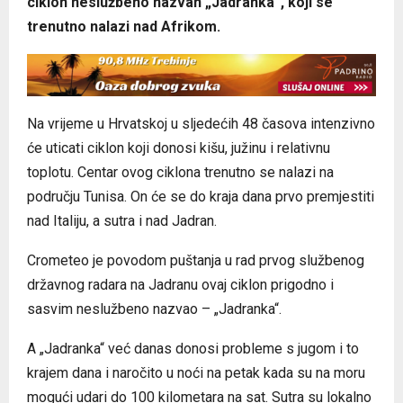
ciklon neslužbeno nazvan „Jadranka“, koji se
trenutno nalazi nad Afrikom.
Na vrijeme u Hrvatskoj u sljedećih 48 časova intenzivno
će uticati ciklon koji donosi kišu, južinu i relativnu
toplotu. Centar ovog ciklona trenutno se nalazi na
području Tunisa. On će se do kraja dana prvo premjestiti
nad Italiju, a sutra i nad Jadran.
Crometeo je povodom puštanja u rad prvog službenog
državnog radara na Jadranu ovaj ciklon prigodno i
sasvim neslužbeno nazvao – „Jadranka“.
A „Jadranka“ već danas donosi probleme s jugom i to
krajem dana i naročito u noći na petak kada su na moru
mogući udari do 100 kilometara na sat. Sutra su lokalno