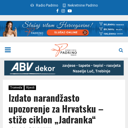
Radio Padrino
Nekretnine Padrino
Facebook
Instagram
Youtube
PRIMARY
MENU
Tromeđa
Vijesti
Izdato narandžasto
upozorenje za Hrvatsku –
stiže ciklon „Jadranka“