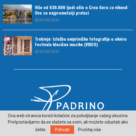
Više od 630.000 ljudi ušlo u Crnu Goru za vikend:
Ovo su najprometniji prelazi
05/08/2026
Trebinje: Izložba umjetničke fotografije u okviru
Festivala klasične muzike (VIDEO)
05/08/2026
Ova web stranica koristi kolačiće za poboljšanje vašeg iskustva.
Pretpostavljamo da se slažete sa ovim, ali možete odustati ako
O NAMA
želite.
Prihvati
Pročitaj više