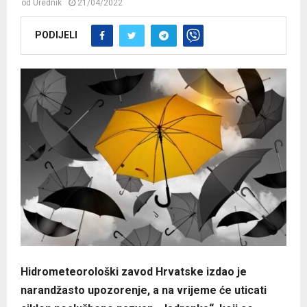
od
Urednik
21/04/2022
PODIJELI
Hidrometeorološki zavod Hrvatske izdao je
narandžasto upozorenje, a na vrijeme će uticati