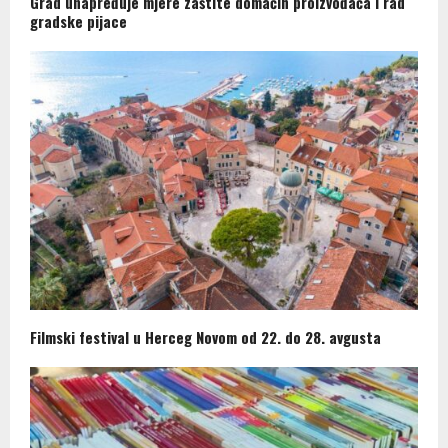
Grad unapređuje mjere zaštite domaćih proizvođača i rad
gradske pijace
Filmski festival u Herceg Novom od 22. do 28. avgusta