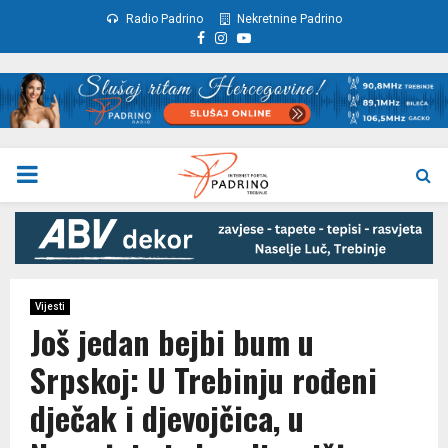
Radio Padrino
Nekretnine Padrino
Facebook
Instagram
Youtube
PRIMARY
MENU
Vijesti
Još jedan bejbi bum u
Srpskoj: U Trebinju rođeni
dječak i djevojčica, u