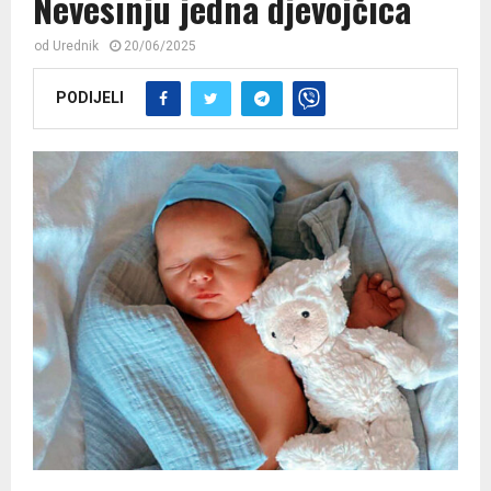
Nevesinju jedna djevojčica
od
Urednik
20/06/2025
PODIJELI