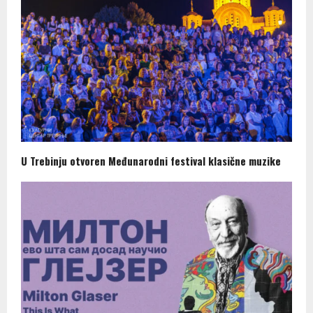
U Trebinju otvoren Međunarodni festival klasične muzike