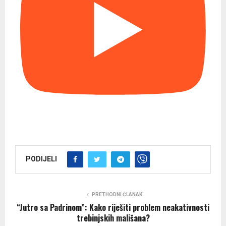
PODIJELI
PRETHODNI ČLANAK
“Jutro sa Padrinom”: Kako riješiti problem neakativnosti
trebinjskih mališana?