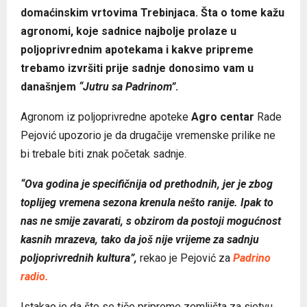
domaćinskim vrtovima Trebinjaca. Šta o tome kažu
agronomi, koje sadnice najbolje prolaze u
poljoprivrednim apotekama i kakve pripreme
trebamo izvršiti prije sadnje donosimo vam u
današnjem
“Jutru sa Padrinom”
.
Agronom iz poljoprivredne apoteke
Agro centar
Rade
Pejović upozorio je da drugačije vremenske prilike ne
bi trebale biti znak početak sadnje.
“Ova godina je specifičnija od prethodnih, jer je zbog
toplijeg vremena sezona krenula nešto ranije. Ipak to
nas ne smije zavarati, s obzirom da postoji mogućnost
kasnih mrazeva, tako da još nije vrijeme za sadnju
poljoprivrednih kultura”,
rekao je Pejović za
Padrino
radio.
Istakao je da što se tiče pripreme zemljišta za sjetvu,