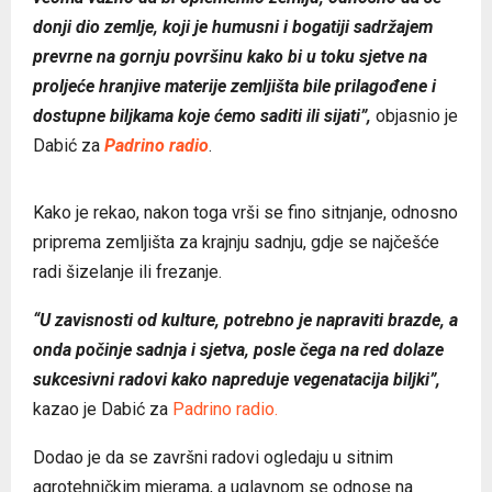
donji dio zemlje, koji je humusni i bogatiji sadržajem
prevrne na gornju površinu kako bi u toku sjetve na
proljeće hranjive materije zemljišta bile prilagođene i
dostupne biljkama koje ćemo saditi ili sijati”,
objasnio je
Dabić za
Padrino radio
.
Kako je rekao, nakon toga vrši se fino sitnjanje, odnosno
priprema zemljišta za krajnju sadnju, gdje se najčešće
radi šizelanje ili frezanje.
“U zavisnosti od kulture, potrebno je napraviti brazde, a
onda počinje sadnja i sjetva, posle čega na red dolaze
sukcesivni radovi kako napreduje vegenatacija biljki”,
kazao je Dabić za
Padrino radio.
Dodao je da se završni radovi ogledaju u sitnim
agrotehničkim mjerama, a uglavnom se odnose na