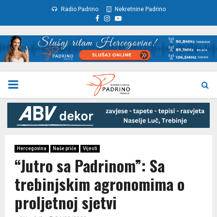
Radio Padrino
Nekretnine Padrino
Facebook
Instagram
Youtube
PRIMARY
MENU
Hercegovina
Naše priče
Vijesti
“Jutro sa Padrinom”: Sa
trebinjskim agronomima o
proljetnoj sjetvi