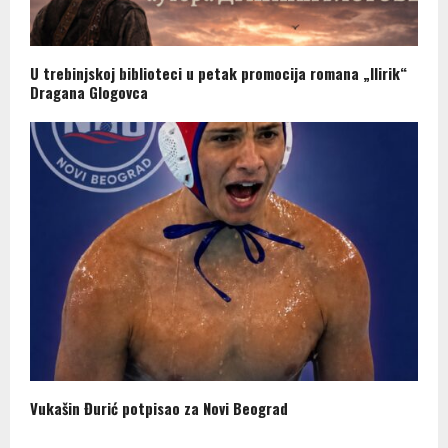
U trebinjskoj biblioteci u petak promocija romana „Ilirik“
Dragana Glogovca
Vukašin Đurić potpisao za Novi Beograd