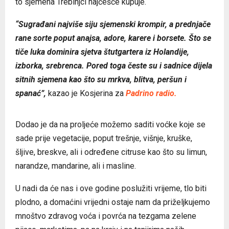
to sjemena Trebinjci najčešće kupuje.
“Sugrađani najviše siju sjemenski krompir, a prednjače
rane sorte poput anajsa, adore, karere i borsete. Što se
tiče luka dominira sjetva štutgartera iz Holandije,
izborka, srebrenca. Pored toga česte su i sadnice dijela
sitnih sjemena kao što su mrkva, blitva, peršun i
spanać”,
kazao je Kosjerina za
Padrino radio.
Dodao je da na proljeće možemo saditi voćke koje se
sade prije vegetacije, poput trešnje, višnje, kruške,
šljive, breskve, ali i određene citruse kao što su limun,
narandze, mandarine, ali i masline.
U nadi da će nas i ove godine poslužiti vrijeme, tlo biti
plodno, a domaćini vrijedni ostaje nam da priželjkujemo
mnoštvo zdravog voća i povrća na tezgama zelene