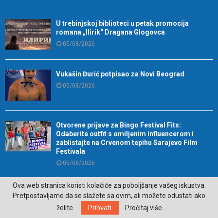
U trebinjskoj biblioteci u petak promocija
romana „Ilirik“ Dragana Glogovca
05/08/2026
Vukašin Đurić potpisao za Novi Beograd
05/08/2026
Otvorene prijave za Bingo Festival Fits:
Odaberite outfit s omiljenim influencerom i
zablistajte na Crvenom tepihu Sarajevo Film
Festivala
05/08/2026
Ova web stranica koristi kolačiće za poboljšanje vašeg iskustva.
U Srpskoj rođene 32 bebe: U Trebinju djevojčica
Pretpostavljamo da se slažete sa ovim, ali možete odustati ako
05/08/2026
želite.
Prihvati
Pročitaj više