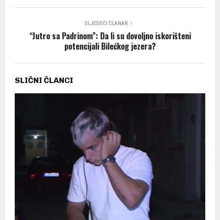
SLJEDEĆI ČLANAK
“Jutro sa Padrinom”: Da li su dovoljno iskorišteni
potencijali Bilećkog jezera?
SLIČNI ČLANCI