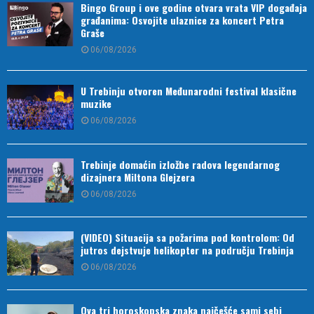
Bingo Group i ove godine otvara vrata VIP događaja
građanima: Osvojite ulaznice za koncert Petra
Graše
06/08/2026
U Trebinju otvoren Međunarodni festival klasične
muzike
06/08/2026
Trebinje domaćin izložbe radova legendarnog
dizajnera Miltona Glejzera
06/08/2026
(VIDEO) Situacija sa požarima pod kontrolom: Od
jutros dejstvuje helikopter na području Trebinja
06/08/2026
Ova tri horoskopska znaka najčešće sami sebi