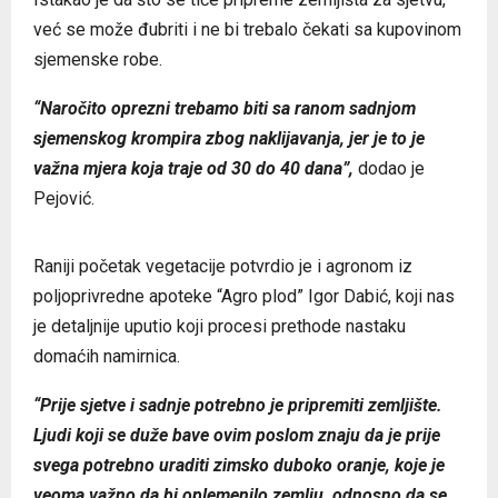
već se može đubriti i ne bi trebalo čekati sa kupovinom
sjemenske robe.
“Naročito oprezni trebamo biti sa ranom sadnjom
sjemenskog krompira zbog naklijavanja, jer je to je
važna mjera koja traje od 30 do 40 dana”,
dodao je
Pejović.
Raniji početak vegetacije potvrdio je i agronom iz
poljoprivredne apoteke “Agro plod” Igor Dabić, koji nas
je detaljnije uputio koji procesi prethode nastaku
domaćih namirnica.
“Prije sjetve i sadnje potrebno je pripremiti zemljište.
Ljudi koji se duže bave ovim poslom znaju da je prije
svega potrebno uraditi zimsko duboko oranje, koje je
veoma važno da bi oplemenilo zemlju, odnosno da se