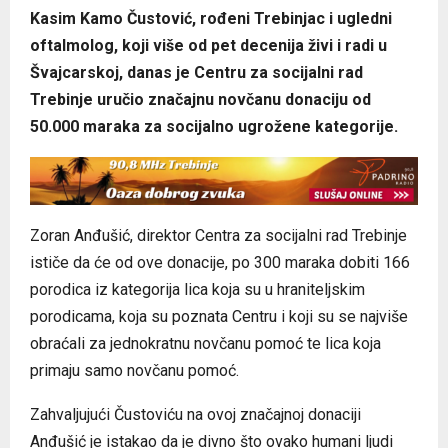
Kasim Kamo Čustović, rođeni Trebinjac i ugledni
oftalmolog, koji više od pet decenija živi i radi u
Švajcarskoj, danas je Centru za socijalni rad
Trebinje uručio značajnu novčanu donaciju od
50.000 maraka za socijalno ugrožene kategorije.
Zoran Anđušić, direktor Centra za socijalni rad Trebinje
ističe da će od ove donacije, po 300 maraka dobiti 166
porodica iz kategorija lica koja su u hraniteljskim
porodicama, koja su poznata Centru i koji su se najviše
obraćali za jednokratnu novčanu pomoć te lica koja
primaju samo novčanu pomoć.
Zahvaljujući Čustoviću na ovoj značajnoj donaciji
Anđušić je istakao da je divno što ovako humani ljudi