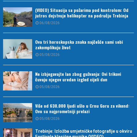
(VIDEO) Situacija sa požarima pod kontrolom: Od
jutros dejstvuje helikopter na području Trebinja
06/08/2026
Ova tri horoskopska znaka najčešće sami sebi
zakomplikuju život
05/08/2026
Ne izbjegavajte lan zbog gužvanja: Ovi trikovi
čuvaju njegov uredan izgled cijeli dan
05/08/2026
Više od 630.000 ljudi ušlo u Crnu Goru za vikend:
Ovo su najprometniji prelazi
05/08/2026
Trebinje: Izložba umjetničke fotografije u okviru
Festivala klasične muzike (VIDEO)