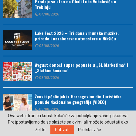
Prodaje se stan na Obali Luke Vukalovića u
Trebinju
04/08/2026
Lake Fest 2026 – Tri dana vrhunske muzike,
prirode i nezaboravne atmosfere u Nikšiću
03/08/2026
Avgust donosi super popuste u „SL Marketima“ i
„Slatkim kućama“
03/08/2026
Ženski pčelinjak iz Hercegovine dio turističke
ponude Nacionalne geografije (VIDEO)
03/08/2026
Ova web stranica koristi kolačiće za poboljšanje vašeg iskustva.
Pretpostavljamo da se slažete sa ovim, ali možete odustati ako
Drugo mjesto za strijelce u finalu Kupa Republike
želite.
Prihvati
Pročitaj više
Srpske