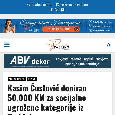
Radio Padrino
Nekretnine Padrino
Facebook
Instagram
Youtube
PRIMARY
MENU
Hercegovina
Vijesti
Kasim Čustović donirao
50.000 KM za socijalno
ugrožene kategorije iz