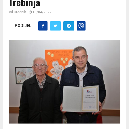
Trebinja
od
Urednik
13/04/2022
PODIJELI