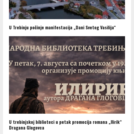
U Trebinju počinje manifestacija „Dani Svetog Vasilija“
U trebinjskoj biblioteci u petak promocija romana „Ilirik“
Dragana Glogovca