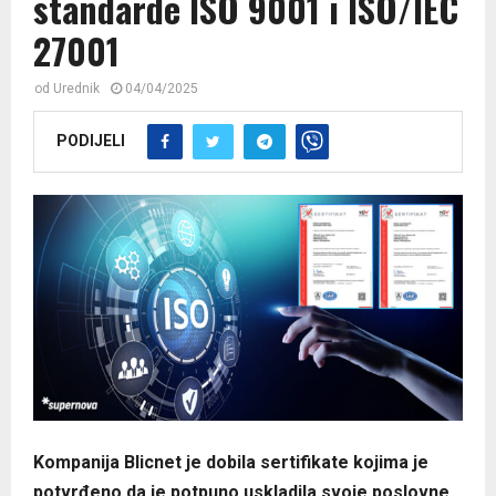
standarde ISO 9001 i ISO/IEC
27001
od
Urednik
04/04/2025
PODIJELI
Kompanija Blicnet je dobila sertifikate kojima je
potvrđeno da je potpuno uskladila svoje poslovne