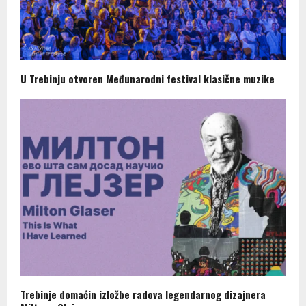
U Trebinju otvoren Međunarodni festival klasične muzike
Trebinje domaćin izložbe radova legendarnog dizajnera