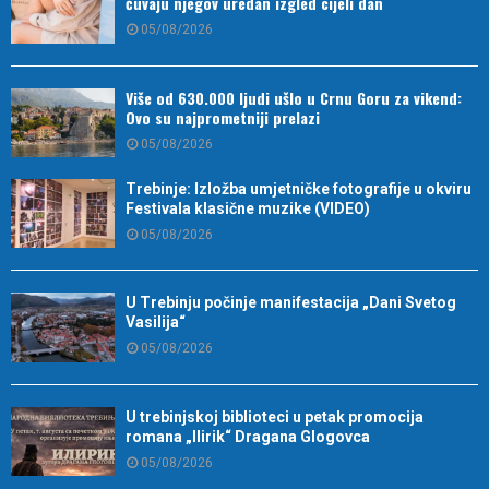
čuvaju njegov uredan izgled cijeli dan
05/08/2026
Više od 630.000 ljudi ušlo u Crnu Goru za vikend:
Ovo su najprometniji prelazi
05/08/2026
Trebinje: Izložba umjetničke fotografije u okviru
Festivala klasične muzike (VIDEO)
05/08/2026
U Trebinju počinje manifestacija „Dani Svetog
Vasilija“
05/08/2026
U trebinjskoj biblioteci u petak promocija
romana „Ilirik“ Dragana Glogovca
05/08/2026