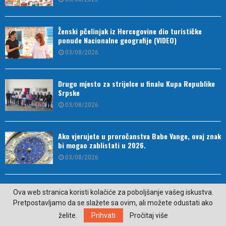
Ženski pčelinjak iz Hercegovine dio turističke
ponude Nacionalne geografije (VIDEO)
03/08/2026
Drugo mjesto za strijelce u finalu Kupa Republike
Srpske
03/08/2026
Ako vjerujete u proročanstva Babe Vange, ovaj znak
bi mogao zablistati u 2026.
03/08/2026
Ime za dječake koje je sve više popularno ima
Ova web stranica koristi kolačiće za poboljšanje vašeg iskustva.
prelijepo značenje
Pretpostavljamo da se slažete sa ovim, ali možete odustati ako
03/08/2026
želite.
Prihvati
Pročitaj više