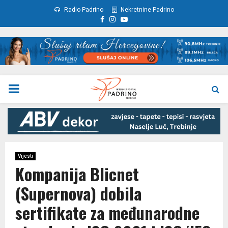
Radio Padrino
Nekretnine Padrino
Facebook
Instagram
Youtube
PRIMARY
MENU
Vijesti
Kompanija Blicnet
(Supernova) dobila
sertifikate za međunarodne