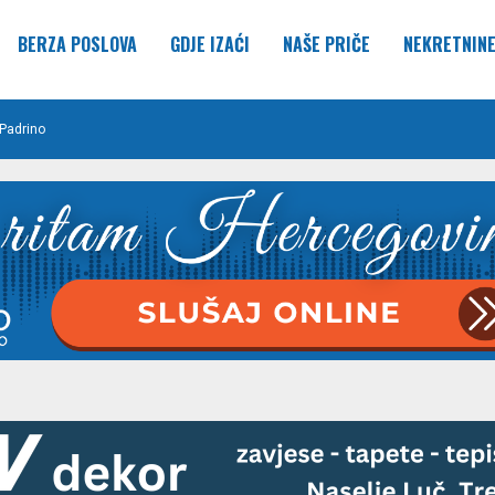
BERZA POSLOVA
GDJE IZAĆI
NAŠE PRIČE
NEKRETNIN
Padrino