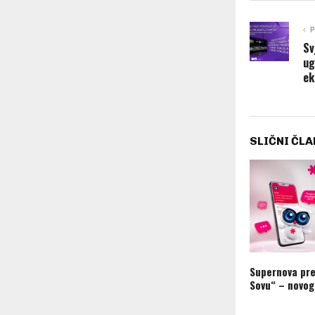
P
Sv
ug
ek
SLIČNI ČLA
Supernova pre
Sovu“ – novog