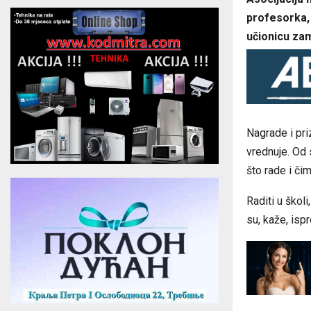
profesorka, 
učionicu zam
Nagrade i priz
vrednuje. Od s
što rade i či
Raditi u školi
su, kaže, ispr