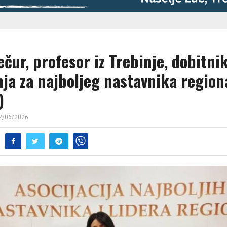
čur, profesor iz Trebinje, dobitni
nja za najboljeg nastavnika region
)
2/06/2026