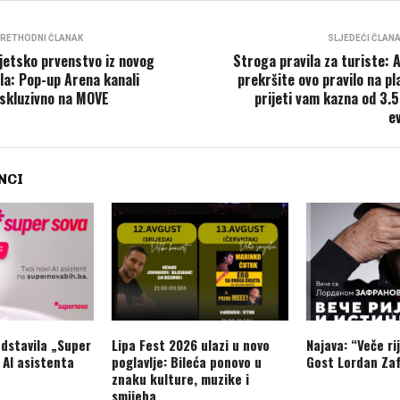
RETHODNI ČLANAK
SLJEDEĆI ČLAN
jetsko prvenstvo iz novog
Stroga pravila za turiste: 
la: Pop-up Arena kanali
prekršite ovo pravilo na pla
skluzivno na MOVE
prijeti vam kazna od 3.
e
NCI
dstavila „Super
Lipa Fest 2026 ulazi u novo
Najava: “Veče rij
 AI asistenta
poglavlje: Bileća ponovo u
Gost Lordan Zaf
znaku kulture, muzike i
smijeha