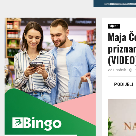
Vijesti
Maja Če
prizna
(VIDEO
od
Urednik
1
PODIJELI