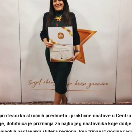
profesorka stručnih predmeta i praktične nastave u Centru
je, dobitnica je priznanja za najboljeg nastavnika koje dodjel
najboljih nastavnika i lidera regiona. Već trinaest godina rad