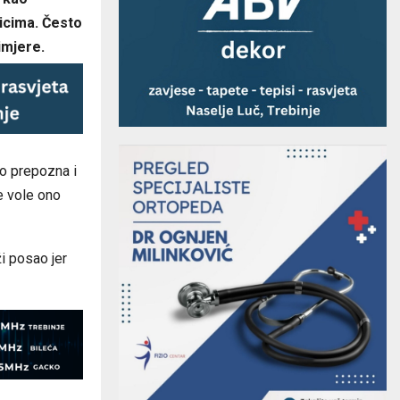
nicima. Često
imjere.
eko prepozna i
je vole ono
ži posao jer