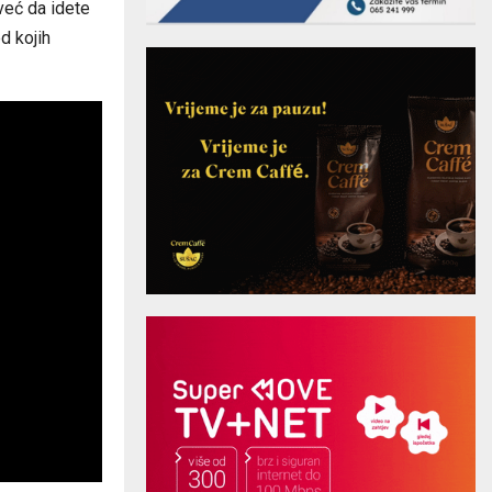
već da idete
d kojih