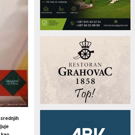
 srednjih
juje
i kao