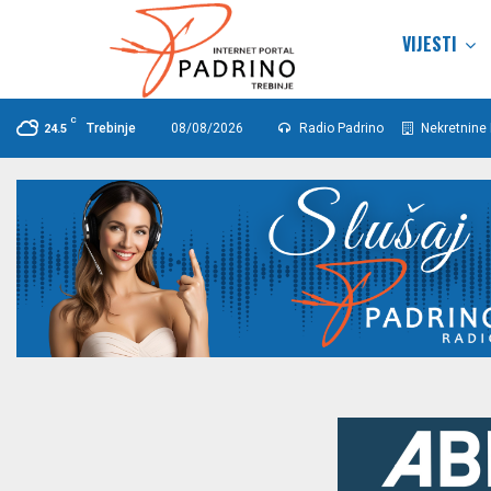
VIJESTI
C
Trebinje
08/08/2026
Radio Padrino
Nekretnine 
24.5