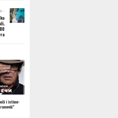
AK
Ako
ži,
500
vra
eči i istine:
ranović”