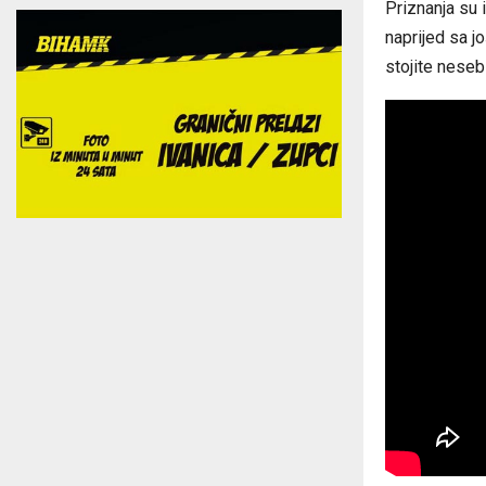
Priznanja su 
naprijed sa j
stojite neseb