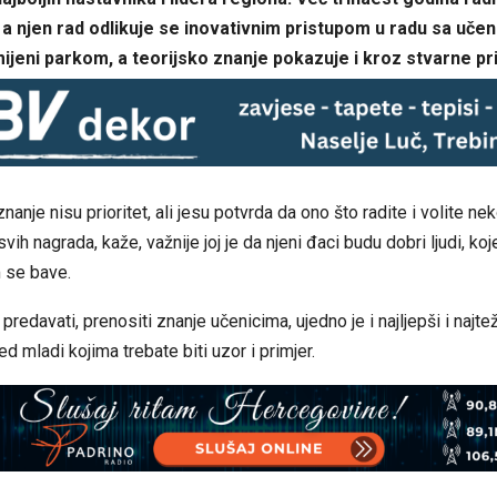
a njen rad odlikuje se inovativnim pristupom u radu sa uče
ijeni parkom, a teorijsko znanje pokazuje i kroz stvarne pr
nanje nisu prioritet, ali jesu potvrda da ono što radite i volite n
vih nagrada, kaže, važnije joj je da njeni đaci budu dobri ljudi, ko
m se bave.
, predavati, prenositi znanje učenicima, ujedno je i najljepši i najte
ed mladi kojima trebate biti uzor i primjer.