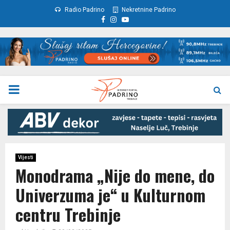
Radio Padrino
Nekretnine Padrino
Facebook
Instagram
Youtube
PRIMARY
MENU
Vijesti
Monodrama „Nije do mene, do
Univerzuma je“ u Kulturnom
centru Trebinje