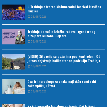
U Trebinju otvoren Međunarodni festival klasične
muzike
06/08/2026
Trebinje domaćin izložbe radova legendarnog
dizajnera Miltona Glejzera
06/08/2026
(VIDEO) Situacija sa požarima pod kontrolom: Od
jutros dejstvuje helikopter na području Trebinja
06/08/2026
Ova tri horoskopska znaka najčešće sami sebi
zakomplikuju život
05/08/2026
Ne izbjegavajte lan zbog gužvanja: Ovi trikovi