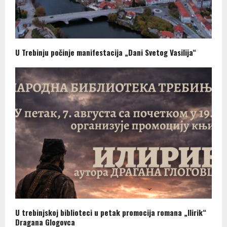
U Trebinju počinje manifestacija „Dani Svetog Vasilija“
U trebinjskoj biblioteci u petak promocija romana „Ilirik“
Dragana Glogovca