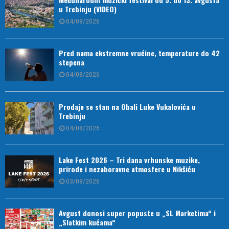
u Trebinju (VIDEO)
04/08/2026
Pred nama ekstremne vrućine, temperature do 42
stepena
04/08/2026
Prodaje se stan na Obali Luke Vukalovića u
Trebinju
04/08/2026
Lake Fest 2026 – Tri dana vrhunske muzike,
prirode i nezaboravne atmosfere u Nikšiću
03/08/2026
Avgust donosi super popuste u „SL Marketima“ i
„Slatkim kućama“