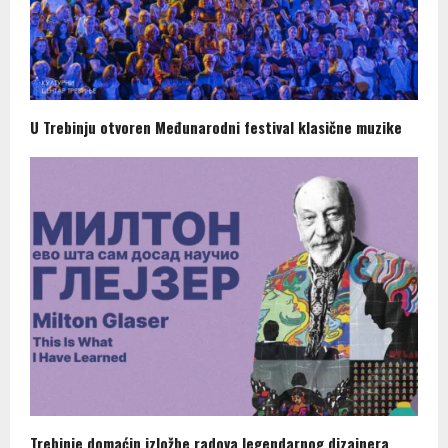
U Trebinju otvoren Međunarodni festival klasične muzike
Trebinje domaćin izložbe radova legendarnog dizajnera