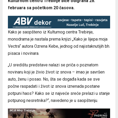
Kulturnom centru Trebinje biće odigrana 28.
februara sa početkom 20 časova.
Kako je saopšteno iz Kulturnog centra Trebinje,
monodrama je nastala prema knjizi „Kako je lijepa moja
Vectra“ autora Ozrena Kebe, jednog od najistaknutijih bh.
pisaca i novinara.
„U središtu predstave nalazi se priča o poznatom
novinaru koji je živio život iz snova – imao je savršen
auto, ženu i posao. No, šta se događa kada se sve
počne raspadati i život iz snova iznenada postane
potpuni haos? Kako se iz najveće sreće prelazi u stanje
potpunog nesretnika?“, navedeno je u saopštenju.