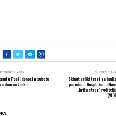
RETHODNI ČLANAK
SLJEDEĆI ČLAN
kend u Poeti donosi u subotu
Skinut veliki teret sa budž
vu dnevnu žurku
porodica: Besplatni udžben
„brišu stres“ roditelj
(VID
NCI