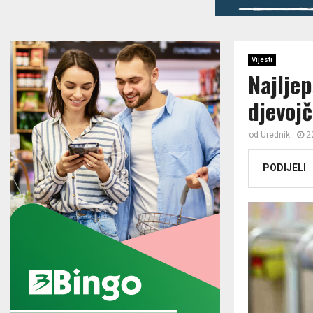
Vijesti
Najljep
d‌jevoj
od
Urednik
2
PODIJELI