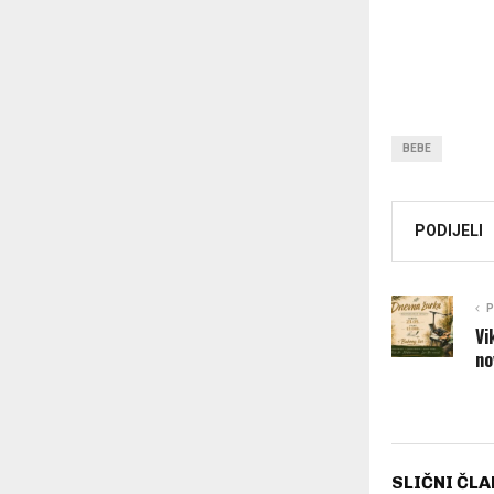
BEBE
PODIJELI
P
Vi
no
SLIČNI ČLA