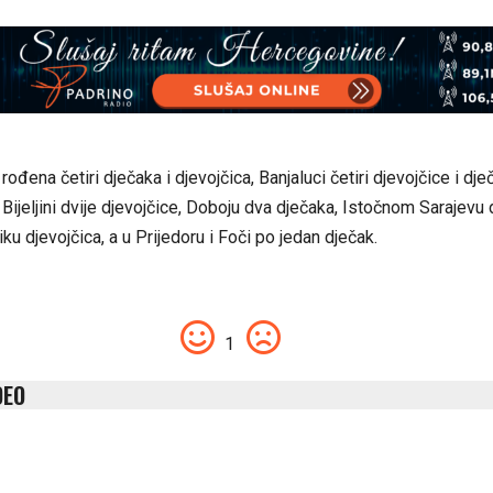
ođena četiri d‌ječaka i d‌jevojčica, Banjaluci četiri d‌jevojčice i d‌je
e, Bijeljini dvije d‌jevojčice, Doboju dva d‌ječaka, Istočnom Sarajevu d
iku d‌jevojčica, a u Prijedoru i Foči po jedan d‌ječak.
1
DEO