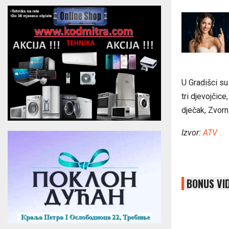
U Gradišci su r
tri d‌jevojčic
d‌ječak, Zvorn
Izvor:
ATV
BONUS VI