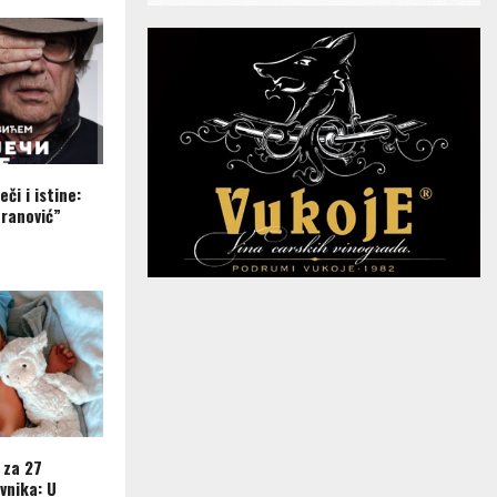
eči i istine:
ranović”
 za 27
vnika: U