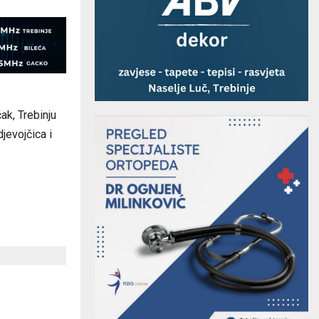
čak, Trebinju
‌jevojčica i