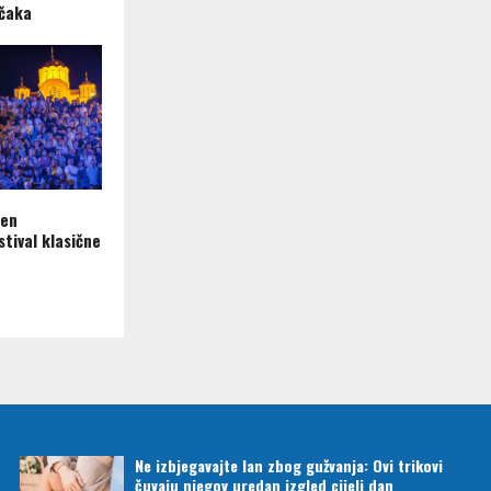
ečaka
ren
tival klasične
Ne izbjegavajte lan zbog gužvanja: Ovi trikovi
čuvaju njegov uredan izgled cijeli dan