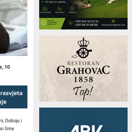
e, 10
ni, Doboju i
si Srna