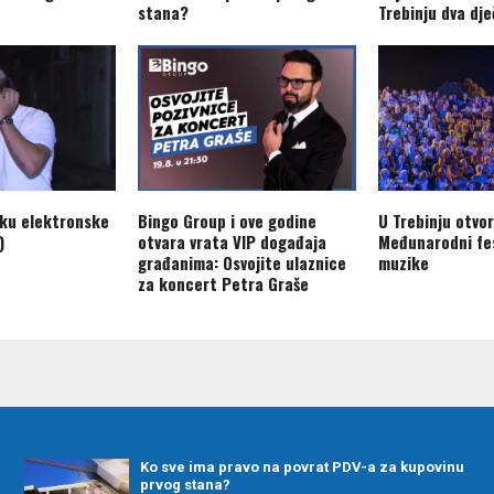
stana?
Trebinju dva dj
aku elektronske
Bingo Group i ove godine
U Trebinju otvo
)
otvara vrata VIP događaja
Međunarodni fes
građanima: Osvojite ulaznice
muzike
za koncert Petra Graše
Ko sve ima pravo na povrat PDV-a za kupovinu
prvog stana?