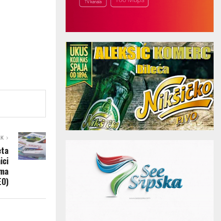
AK
eta
ici
ima
EO)