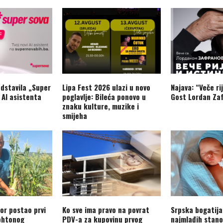
dstavila „Super
Lipa Fest 2026 ulazi u novo
Najava: “Veče rij
 AI asistenta
poglavlje: Bileća ponovo u
Gost Lordan Zaf
znaku kulture, muzike i
smijeha
or postao prvi
Ko sve ima pravo na povrat
Srpska bogatija
ohtonog
PDV-a za kupovinu prvog
najmlađih stano