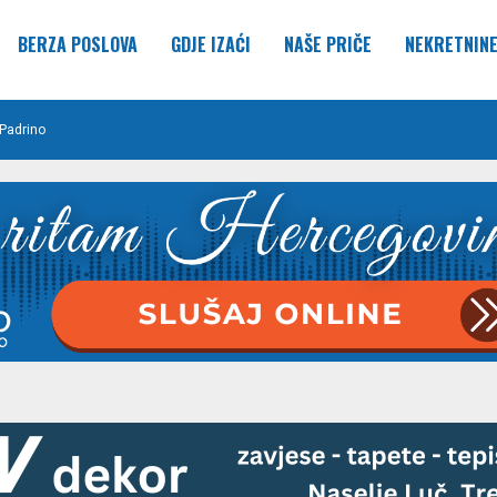
BERZA POSLOVA
GDJE IZAĆI
NAŠE PRIČE
NEKRETNIN
Padrino