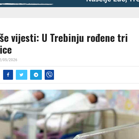
še vijesti: U Trebinju rođene tri
čice
2/05/2026