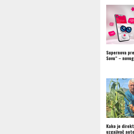
Supernova pre
Sovu“ – novog
Kako je direkt
uzgajivač aut