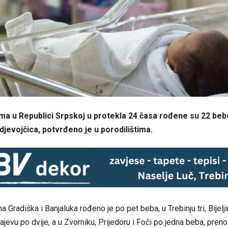
ima u Republici Srpskoj u protekla 24 časa rođene su 22 beb
 d‌jevojčica, potvrđeno je u porodilištima.
a Gradiška i Banjaluka rođeno je po pet beba, u Trebinju tri, Bijelji
jevu po dvije, a u Zvorniku, Prijedoru i Foči po jedna beba, preno