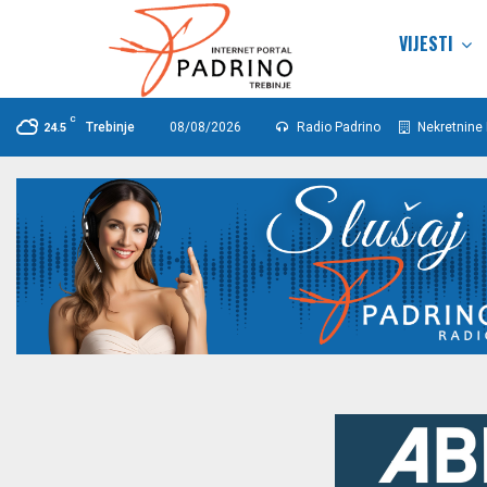
VIJESTI
C
Trebinje
08/08/2026
Radio Padrino
Nekretnine 
24.5