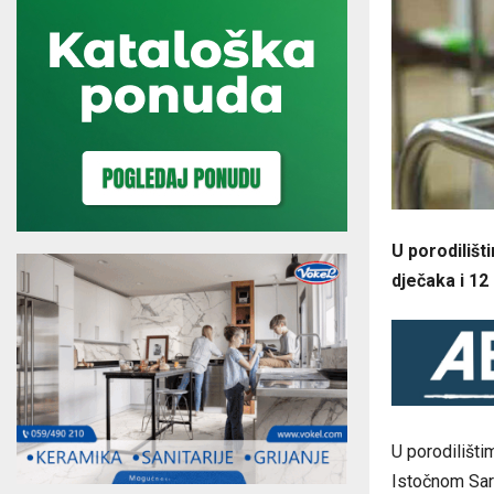
U porodilišt
d‌ječaka i 12
U porodilištim
Istočnom Sara