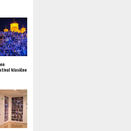
ren
tival klasične