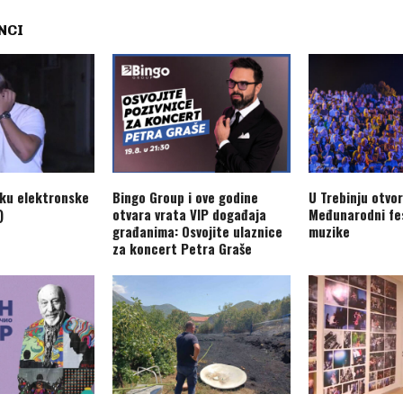
NCI
aku elektronske
Bingo Group i ove godine
U Trebinju otvo
)
otvara vrata VIP događaja
Međunarodni fes
građanima: Osvojite ulaznice
muzike
za koncert Petra Graše