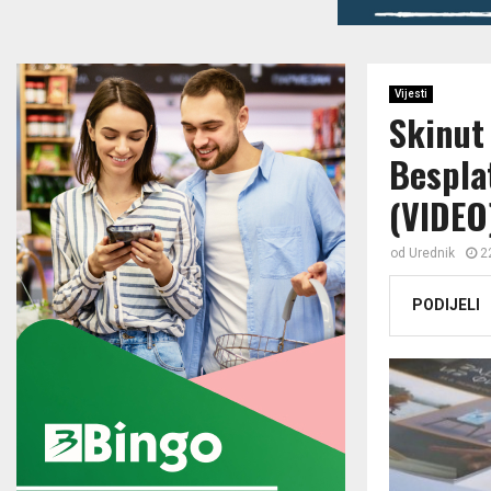
Vijesti
Skinut 
Besplat
(VIDEO
od
Urednik
2
PODIJELI