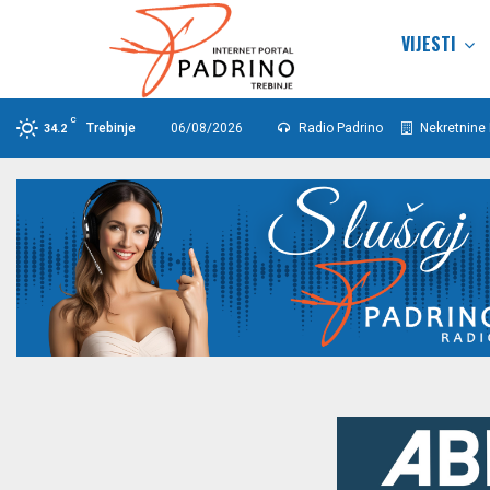
VIJESTI
C
Trebinje
06/08/2026
Radio Padrino
Nekretnine 
34.2