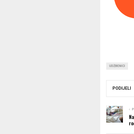
UDŽBENICI
PODIJELI
P
Na
ro