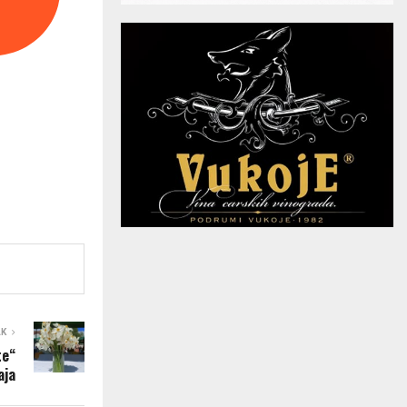
AK
te“
aja