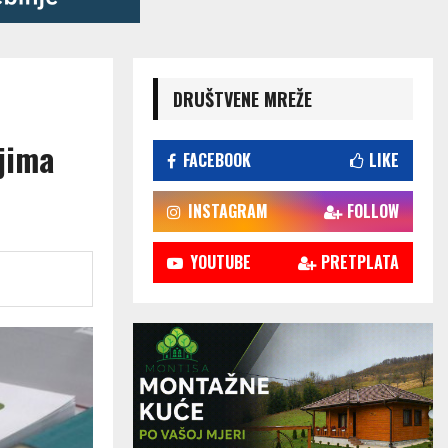
DRUŠTVENE MREŽE
ljima
FACEBOOK
LIKE
INSTAGRAM
FOLLOW
YOUTUBE
PRETPLATA