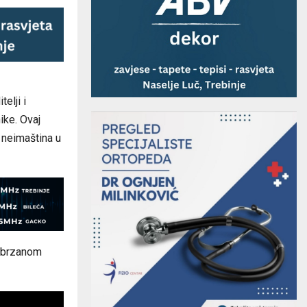
elji i
ike. Ovaj
 neimaština u
 ubrzanom