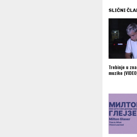
SLIČNI ČLA
Trebinje u zn
muzike (VIDEO