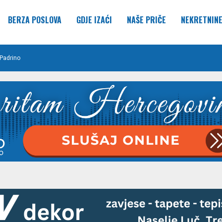
BERZA POSLOVA
GDJE IZAĆI
NAŠE PRIČE
NEKRETNIN
Padrino