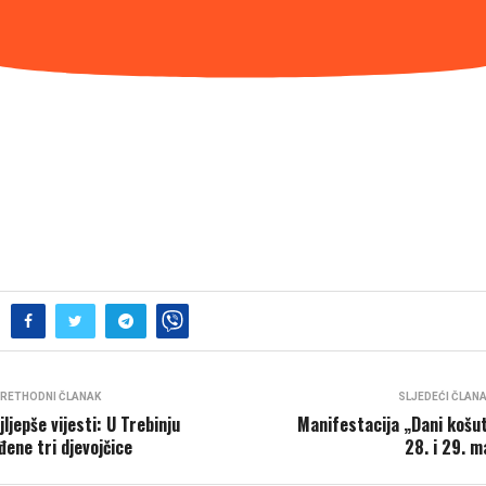
RETHODNI ČLANAK
SLJEDEĆI ČLAN
jljepše vijesti: U Trebinju
Manifestacija „Dani košu
đene tri d‌jevojčice
28. i 29. m