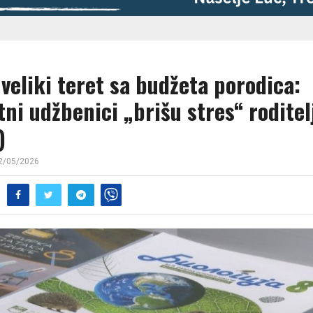
veliki teret sa budžeta porodica:
ni udžbenici „brišu stres“ rodite
)
2/05/2026