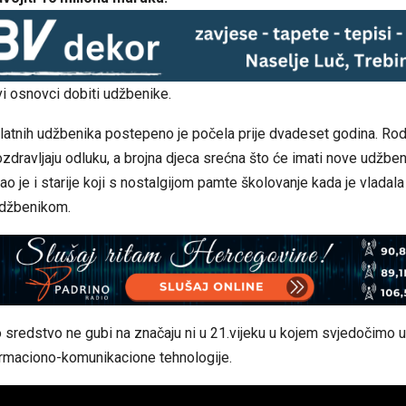
vi osnovci dobiti udžbenike.
atnih udžbenika postepeno je počela prije dvadeset godina. Rodit
ozdravljaju odluku, a brojna djeca srećna što će imati nove udžben
o je i starije koji s nostalgijom pamte školovanje kada je vladala
udžbenikom.
 sredstvo ne gubi na značaju ni u 21.vijeku u kojem svjedočimo
ormaciono-komunikacione tehnologije.