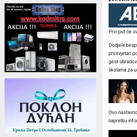
Prvi put će s
Dodjela bespl
prosvjetari p
gest obradova
školama za 
Ovo nastavno
napretku inf