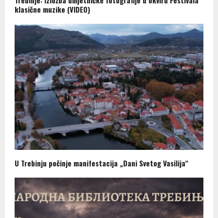
Trebinje: Izložba umjetničke fotografije u okviru Festivala
klasične muzike (VIDEO)
U Trebinju počinje manifestacija „Dani Svetog Vasilija“