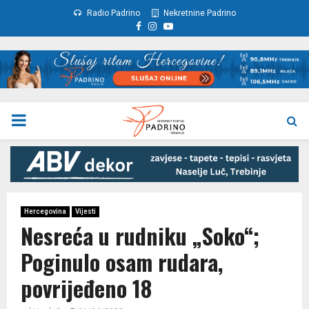
Radio Padrino
Nekretnine Padrino
Facebook
Instagram
Youtube
PRIMARY
MENU
Hercegovina
Vijesti
Nesreća u rudniku „Soko“;
Poginulo osam rudara,
povrijeđeno 18