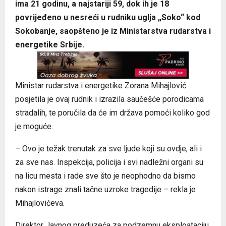
ima 21 godinu, a najstariji 59, dok ih je 18
povrijeđeno u nesreći u rudniku uglja „Soko“ kod
Sokobanje, saopšteno je iz Ministarstva rudarstva i
energetike Srbije.
Ministar rudarstva i energetike Zorana Mihajlović
posjetila je ovaj rudnik i izrazila saučešće porodicama
stradalih, te poručila da će im država pomoći koliko god
je moguće.
– Ovo je težak trenutak za sve ljude koji su ovdje, ali i
za sve nas. Inspekcija, policija i svi nadležni organi su
na licu mesta i rade sve što je neophodno da bismo
nakon istrage znali tačne uzroke tragedije – rekla je
Mihajlovićeva.
Direktor Јavnog preduzeća za podzemnu eksploataciju