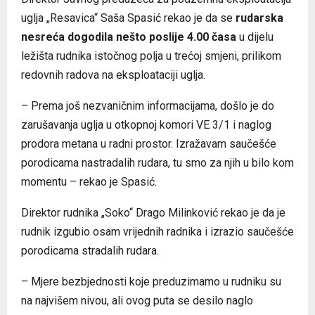
uglja „Resavica“ Saša Spasić rekao je da se
rudarska
nesreća dogodila nešto poslije 4.00 časa
u dijelu
ležišta rudnika istočnog polja u trećoj smjeni, prilikom
redovnih radova na eksploataciji uglja.
– Prema još nezvaničnim informacijama, došlo je do
zarušavanja uglja u otkopnoj komori VE 3/1 i naglog
prodora metana u radni prostor. Izražavam saučešće
porodicama nastradalih rudara, tu smo za njih u bilo kom
momentu – rekao je Spasić.
Direktor rudnika „Soko“ Drago Milinković rekao je da je
rudnik izgubio osam vrijednih radnika i izrazio saučešće
porodicama stradalih rudara.
– Mjere bezbjednosti koje preduzimamo u rudniku su
na najvišem nivou, ali ovog puta se desilo naglo