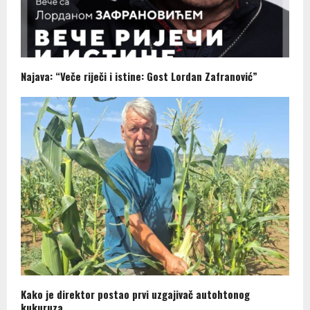
Najava: “Veče riječi i istine: Gost Lordan Zafranović”
Kako je direktor postao prvi uzgajivač autohtonog
kukuruza