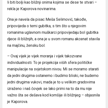
li biti bolji kao bližnji onima kojima se dese te stvari –
rekla je Кaporova novinarima.
Ona je navela da pisac Meša Selimović, takođe,
pripovijeda o temi gubitka, s tim što u njegovim
romanima uglavnom muškarci pripovijedaju bol gubitka
djece ili bližnjih, a ona je u svom romanu akcenat stavila
na majčinu, žensku bol.
– Ovaj vijek je vijek moranja i vijek takozvane
individualnosti. To je projekcija viših sfera političke
manipulacije na svjetskom nivou. Mi se moramo starati
da jedni drugima ostanemo i budimo bliski, ne budemo
jedni drugima vukovi, mada je to u velikim gradovima
izraženo i naš čovjek se lako primi na to da mu nije
važno šta se dešava kod komšije ili bližnjeg – objasnila
je Кaporova.