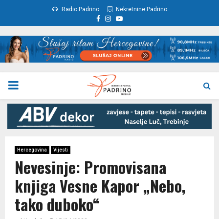
Radio Padrino
Nekretnine Padrino
Facebook
Instagram
Youtube
PRIMARY
MENU
Hercegovina
Vijesti
Nevesinje: Promovisana
knjiga Vesne Kapor „Nebo,
tako duboko“