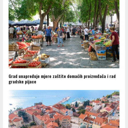
Grad unapređuje mjere zaštite domaćih proizvođača i rad
gradske pijace