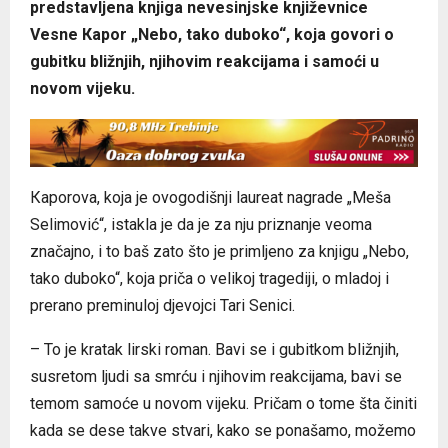
predstavljena knjiga nevesinjske književnice
Vesne Кapor „Nebo, tako duboko“, koja govori o
gubitku bližnjih, njihovim reakcijama i samoći u
novom vijeku.
Кaporova, koja je ovogodišnji laureat nagrade „Meša
Selimović“, istakla je da je za nju priznanje veoma
značajno, i to baš zato što je primljeno za knjigu „Nebo,
tako duboko“, koja priča o velikoj tragediji, o mladoj i
prerano preminuloj djevojci Tari Senici.
– To je kratak lirski roman. Bavi se i gubitkom bližnjih,
susretom ljudi sa smrću i njihovim reakcijama, bavi se
temom samoće u novom vijeku. Pričam o tome šta činiti
kada se dese takve stvari, kako se ponašamo, možemo