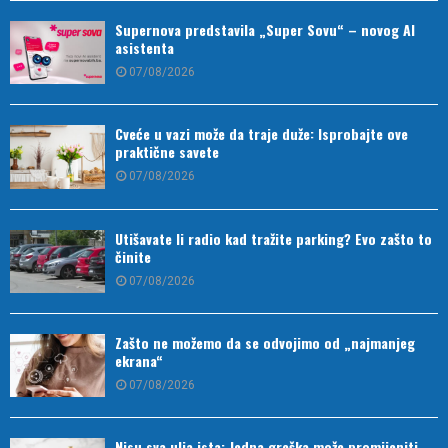
Supernova predstavila „Super Sovu“ – novog AI
asistenta
07/08/2026
Cveće u vazi može da traje duže: Isprobajte ove
praktične savete
07/08/2026
Utišavate li radio kad tražite parking? Evo zašto to
činite
07/08/2026
Zašto ne možemo da se odvojimo od „najmanjeg
ekrana“
07/08/2026
Nisu sva ulja ista: Jedna greška može promijeniti