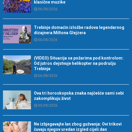
klasične muzike
06/08/2026
Trebinje domaćin izložbe radova legendarnog
dizajnera Miltona Glejzera
06/08/2026
(VIDEO) Situacija sa požarima pod kontrolom:
Od jutros dejstvuje helikopter na području
Trebinja
06/08/2026
Ova tri horoskopska znaka najčešće sami sebi
zakomplikuju život
05/08/2026
Ne izbjegavajte lan zbog gužvanja: Ovi trikovi
čuvaju njegov uredan izgled cijeli dan