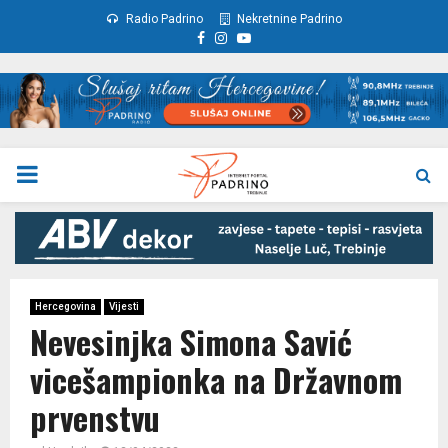
Radio Padrino
Nekretnine Padrino
Facebook
Instagram
Youtube
PRIMARY
MENU
Hercegovina
Vijesti
Nevesinjka Simona Savić
vicešampionka na Državnom
prvenstvu