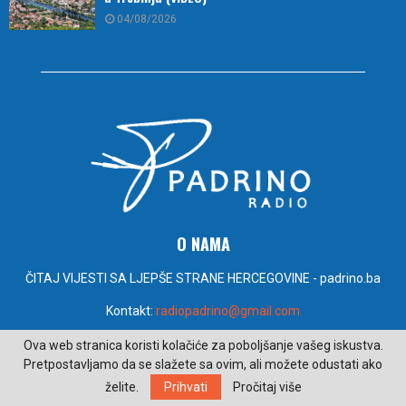
04/08/2026
O NAMA
ČITAJ VIJESTI SA LJEPŠE STRANE HERCEGOVINE - padrino.ba
Kontakt:
radiopadrino@gmail.com
Ova web stranica koristi kolačiće za poboljšanje vašeg iskustva.
PRATITE NAS
Pretpostavljamo da se slažete sa ovim, ali možete odustati ako
želite.
Prihvati
Pročitaj više