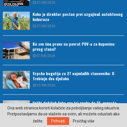
07/08/2026
Kako je direktor postao prvi uzgajivač autohtonog
kukuruza
07/08/2026
Ko sve ima pravo na povrat PDV-a za kupovinu
prvog stana?
07/08/2026
Srpska bogatija za 27 najmlađih stanovnika: U
Trebinju dva dječaka
07/08/2026
Veliki dobitak čeka ova tri znaka do 13. avgusta
Ova web stranica koristi kolačiće za poboljšanje vašeg iskustva.
06/08/2026
Pretpostavljamo da se slažete sa ovim, ali možete odustati ako
želite.
Prihvati
Pročitaj više