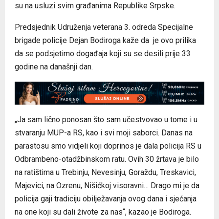
su na usluzi svim građanima Republike Srpske.
Predsjednik Udruženja veterana 3. odreda Specijalne
brigade policije Dejan Bodiroga kaže da je ovo prilika
da se podsjetimo događaja koji su se desili prije 33
godine na današnji dan.
„Ja sam lično ponosan što sam učestvovao u tome i u
stvaranju MUP-a RS, kao i svi moji saborci. Danas na
parastosu smo vidjeli koji doprinos je dala policija RS u
Odbrambeno-otadžbinskom ratu. Ovih 30 žrtava je bilo
na ratištima u Trebinju, Nevesinju, Goraždu, Treskavici,
Majevici, na Ozrenu, Nišićkoj visoravni… Drago mi je da
policija gaji tradiciju obilježavanja ovog dana i sjećanja
na one koji su dali živote za nas“, kazao je Bodiroga.