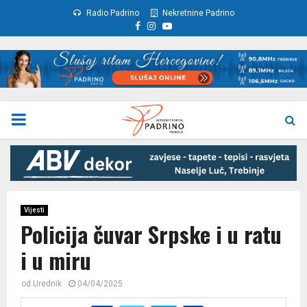
Radio Padrino
Nekretnine Padrino
Facebook
Instagram
Youtube
PRIMARY
MENU
Vijesti
Policija čuvar Srpske i u ratu
i u miru
od
Urednik
04/04/2025