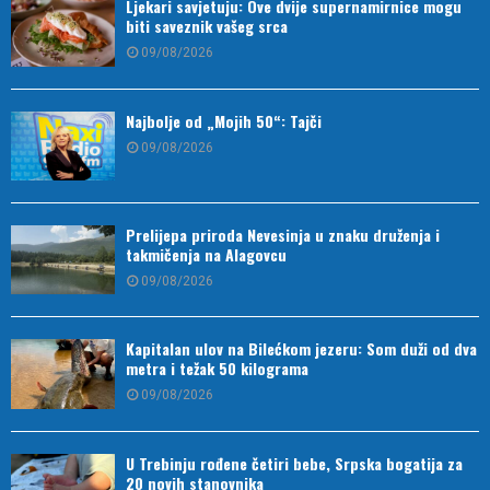
Ljekari savjetuju: Ove dvije supernamirnice mogu
biti saveznik vašeg srca
09/08/2026
Najbolje od „Mojih 50“: Tajči
09/08/2026
Prelijepa priroda Nevesinja u znaku druženja i
takmičenja na Alagovcu
09/08/2026
Kapitalan ulov na Bilećkom jezeru: Som duži od dva
metra i težak 50 kilograma
09/08/2026
U Trebinju rođene četiri bebe, Srpska bogatija za
20 novih stanovnika