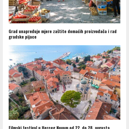
Grad unapređuje mjere zaštite domaćih proizvođača i rad
gradske pijace
Filmski festival u Herceg Novom od 22. do 28. avgusta