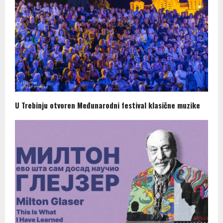
U Trebinju otvoren Međunarodni festival klasične muzike