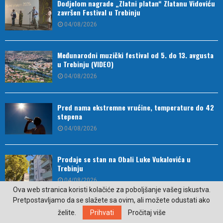
Dodjelom nagrade „Zlatni platan“ Zlatanu Vidoviću
završen Festival u Trebinju
04/08/2026
Međunarodni muzički festival od 5. do 13. avgusta
u Trebinju (VIDEO)
04/08/2026
Pred nama ekstremne vrućine, temperature do 42
stepena
04/08/2026
Prodaje se stan na Obali Luke Vukalovića u
Trebinju
04/08/2026
Ova web stranica koristi kolačiće za poboljšanje vašeg iskustva.
Pretpostavljamo da se slažete sa ovim, ali možete odustati ako
Lake Fest 2026 – Tri dana vrhunske muzike,
želite.
Prihvati
Pročitaj više
prirode i nezaboravne atmosfere u Nikšiću