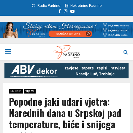
Radio Padrino
Nekretnine Padrino
Facebook
Instagram
Youtube
PRIMARY
MENU
RS i BiH
Vijesti
Popodne jaki udari vjetra:
Narednih dana u Srpskoj pad
temperature, biće i snijega