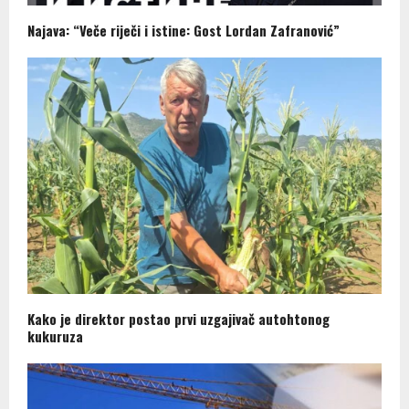
Najava: “Veče riječi i istine: Gost Lordan Zafranović”
Kako je direktor postao prvi uzgajivač autohtonog
kukuruza