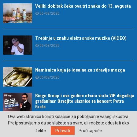
Veliki dobitak čeka ova tri znaka do 13. avgusta
06/08/2026
Trebinje u znaku elektronske muzike (VIDEO)
06/08/2026
Namirnica koja je idealna za zdravlje mozga
06/08/2026
Bingo Group i ove godine otvara vrata VIP događaja
građanima: Osvojite ulaznice za koncert Petra
Graše
06/08/2026
Ova web stranica koristi kolačiće za poboljšanje vašeg iskustva.
Pretpostavljamo da se slažete sa ovim, ali možete odustati ako
želite.
Prihvati
Pročitaj više
U Trebinju otvoren Međunarodni festival klasične