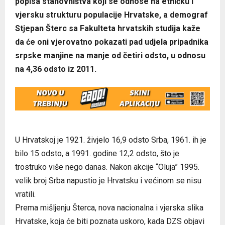
popisa stanovništva koji se odnose na etničku i
vjersku strukturu populacije Hrvatske, a demograf
Stjepan Šterc sa Fakulteta hrvatskih studija kaže
da će oni vjerovatno pokazati pad udjela pripadnika
srpske manjine na manje od četiri odsto, u odnosu
na 4,36 odsto iz 2011.
U Hrvatskoj je 1921. živjelo 16,9 odsto Srba, 1961. ih je
bilo 15 odsto, a 1991. godine 12,2 odsto, što je
trostruko više nego danas. Nakon akcije “Oluja” 1995.
velik broj Srba napustio je Hrvatsku i većinom se nisu
vratili.
Prema mišljenju Šterca, nova nacionalna i vjerska slika
Hrvatske, koja će biti poznata uskoro, kada DZS objavi