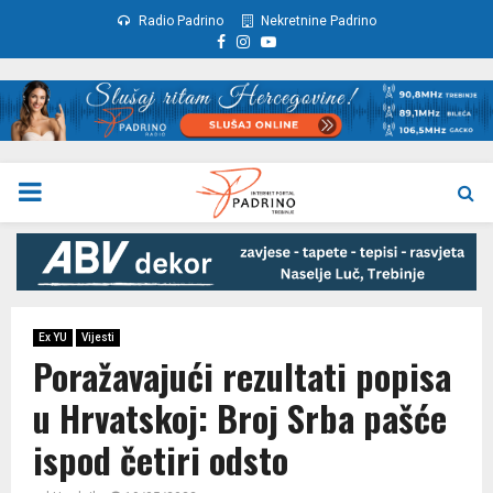
Radio Padrino
Nekretnine Padrino
Facebook
Instagram
Youtube
PRIMARY
MENU
Ex YU
Vijesti
Poražavajući rezultati popisa
u Hrvatskoj: Broj Srba pašće
ispod četiri odsto