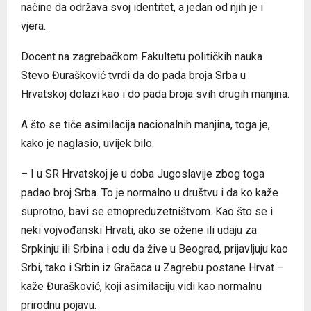
načine da održava svoj identitet, a jedan od njih je i
vjera.
Docent na zagrebačkom Fakultetu političkih nauka
Stevo Đurašković tvrdi da do pada broja Srba u
Hrvatskoj dolazi kao i do pada broja svih drugih manjina.
A što se tiče asimilacija nacionalnih manjina, toga je,
kako je naglasio, uvijek bilo.
– I u SR Hrvatskoj je u doba Jugoslavije zbog toga
padao broj Srba. To je normalno u društvu i da ko kaže
suprotno, bavi se etnopreduzetništvom. Kao što se i
neki vojvođanski Hrvati, ako se ožene ili udaju za
Srpkinju ili Srbina i odu da žive u Beograd, prijavljuju kao
Srbi, tako i Srbin iz Gračaca u Zagrebu postane Hrvat –
kaže Đurašković, koji asimilaciju vidi kao normalnu
prirodnu pojavu.