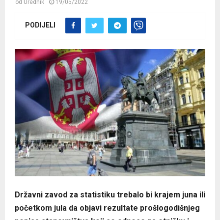
od
Urednik
19/05/2022
PODIJELI
Državni zavod za statistiku trebalo bi krajem juna ili
početkom jula da objavi rezultate prošlogodišnjeg