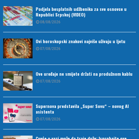
Podjela besplatnih udžbenika za sve osnovce u
Republici Srpskoj (VIDEO)
08/08/2026
Ovi horoskopski znakovi najviše uživaju u ljetu
07/08/2026
Ove uređaje ne smijete držati na produžnom kablu
07/08/2026
Supernova predstavila „Super Sovu“ – novog AI
asistenta
07/08/2026
Cveće u vazi može da traje duže: Isprobajte ove