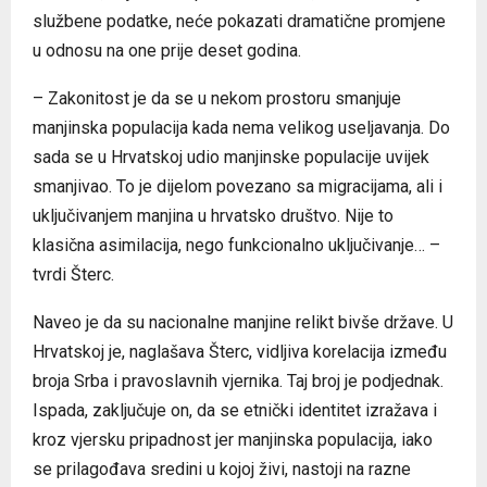
službene podatke, neće pokazati dramatične promjene
u odnosu na one prije deset godina.
– Zakonitost je da se u nekom prostoru smanjuje
manjinska populacija kada nema velikog useljavanja. Do
sada se u Hrvatskoj udio manjinske populacije uvijek
smanjivao. To je dijelom povezano sa migracijama, ali i
uključivanjem manjina u hrvatsko društvo. Nije to
klasična asimilacija, nego funkcionalno uključivanje… –
tvrdi Šterc.
Naveo je da su nacionalne manjine relikt bivše države. U
Hrvatskoj je, naglašava Šterc, vidljiva korelacija između
broja Srba i pravoslavnih vjernika. Taj broj je podjednak.
Ispada, zaključuje on, da se etnički identitet izražava i
kroz vjersku pripadnost jer manjinska populacija, iako
se prilagođava sredini u kojoj živi, nastoji na razne