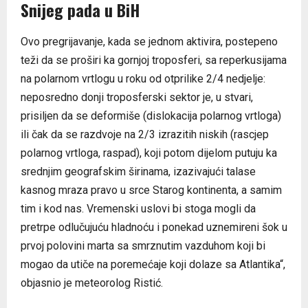
Snijeg pada u BiH
Ovo pregrijavanje, kada se jednom aktivira, postepeno
teži da se proširi ka gornjoj troposferi, sa reperkusijama
na polarnom vrtlogu u roku od otprilike 2/4 nedjelje:
neposredno donji troposferski sektor je, u stvari,
prisiljen da se deformiše (dislokacija polarnog vrtloga)
ili čak da se razdvoje na 2/3 izrazitih niskih (rascjep
polarnog vrtloga, raspad), koji potom dijelom putuju ka
srednjim geografskim širinama, izazivajući talase
kasnog mraza pravo u srce Starog kontinenta, a samim
tim i kod nas. Vremenski uslovi bi stoga mogli da
pretrpe odlučujuću hladnoću i ponekad uznemireni šok u
prvoj polovini marta sa smrznutim vazduhom koji bi
mogao da utiče na poremećaje koji dolaze sa Atlantika“,
objasnio je meteorolog Ristić.