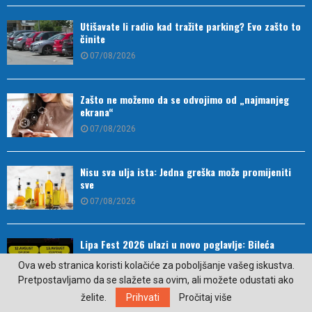
Utišavate li radio kad tražite parking? Evo zašto to
činite
07/08/2026
Zašto ne možemo da se odvojimo od „najmanjeg
ekrana“
07/08/2026
Nisu sva ulja ista: Jedna greška može promijeniti
sve
07/08/2026
Lipa Fest 2026 ulazi u novo poglavlje: Bileća
ponovo u znaku kulture, muzike i smijeha
Ova web stranica koristi kolačiće za poboljšanje vašeg iskustva.
07/08/2026
Pretpostavljamo da se slažete sa ovim, ali možete odustati ako
želite.
Prihvati
Pročitaj više