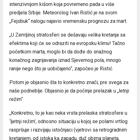
intenzivnijom kišom koja povremeno pada u više
predjela Srbije. Meteorolog Ivan Ristić je na svom
„Fejsbuk“ nalogu najavio vremensku prognozu za mart.
„U Zemljinoj stratosferi se dešavaju velika kretanja sa
efektima koji će se odraziti na evropsku klimu! Tačno
početkom marta, moglo bi da dođe do snažnog
konačnog zagrijavanja iznad Sjevernog pola, mnogo
ranije nego što je uobičajeno“, započeo je Ristić.
Potom je objasnio šta to konkretno znači, pre svega za
naše podneblje. Objasnio je da počinje prelazak u „letnji
režim“.
„Konkretno, to je kao neka vrsta prelaska stratosfere u
‘ljetnji režim’, odnosno situaciju u kojoj se polarni vrtlog
raspršuje i razvijaju istočnjaci (vjetrovi sa retrogradnim
kretanjem, od istoka ka zapadu, duž obima planeta,