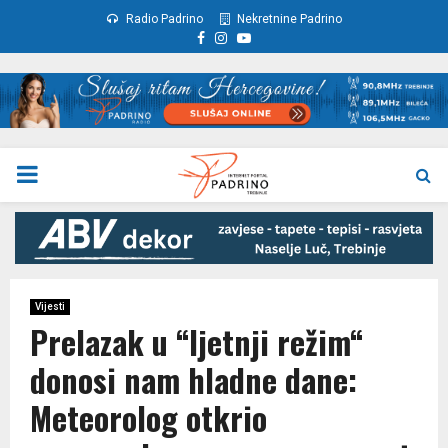
Radio Padrino
Nekretnine Padrino
Facebook
Instagram
Youtube
PRIMARY
MENU
Vijesti
Prelazak u “ljetnji režim“
donosi nam hladne dane:
Meteorolog otkrio