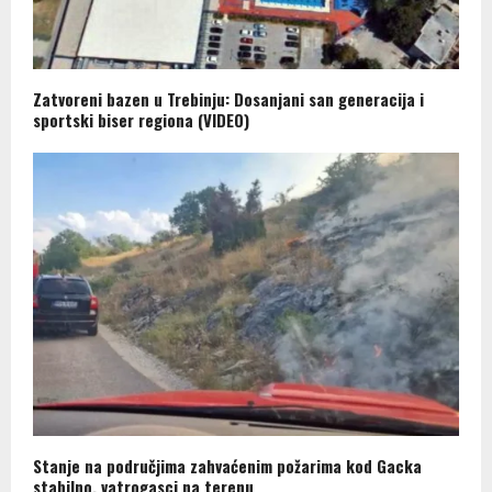
Zatvoreni bazen u Trebinju: Dosanjani san generacija i
sportski biser regiona (VIDEO)
Stanje na područjima zahvaćenim požarima kod Gacka
stabilno, vatrogasci na terenu