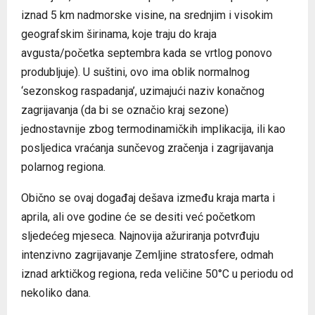
iznad 5 km nadmorske visine, na srednjim i visokim
geografskim širinama, koje traju do kraja
avgusta/početka septembra kada se vrtlog ponovo
produbljuje). U suštini, ovo ima oblik normalnog
‘sezonskog raspadanja’, uzimajući naziv konačnog
zagrijavanja (da bi se označio kraj sezone)
jednostavnije zbog termodinamičkih implikacija, ili kao
posljedica vraćanja sunčevog zračenja i zagrijavanja
polarnog regiona.
Obično se ovaj događaj dešava između kraja marta i
aprila, ali ove godine će se desiti već početkom
sljedećeg mjeseca. Najnovija ažuriranja potvrđuju
intenzivno zagrijavanje Zemljine stratosfere, odmah
iznad arktičkog regiona, reda veličine 50°C u periodu od
nekoliko dana.