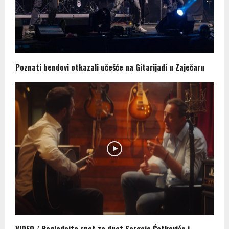
Poznati bendovi otkazali učešće na Gitarijadi u Zaječaru
VIDEO / Pogledajte spot za duet Sergeja Ćetkovića i