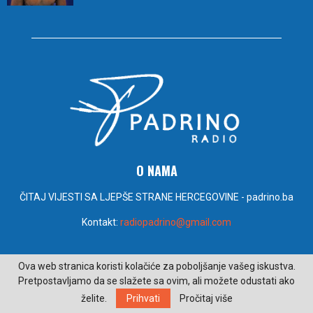
O NAMA
ČITAJ VIJESTI SA LJEPŠE STRANE HERCEGOVINE - padrino.ba
Kontakt:
radiopadrino@gmail.com
PRATITE NAS
Ova web stranica koristi kolačiće za poboljšanje vašeg iskustva.
Pretpostavljamo da se slažete sa ovim, ali možete odustati ako
želite.
Prihvati
Pročitaj više