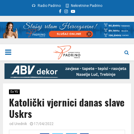
Radio Padrino
Nekretnine Padrino
Facebook
Instagram
Youtube
PRIMARY
MENU
Ex YU
Katolički vjernici danas slave
Uskrs
od
Urednik
17/04/2022