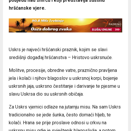
pobjedu nad smrću i koji predstavlja suštinu
hršćanske vjere.
Uskrs je najveći hršćanski praznik, kojim se slavi
središnji događaj hršćanstva – Hristovo uskrsnuće.
Molitve, procesije, obredne vatre, praznično pravljena
jela i kolači i njihov blagoslov u uskrsnoj korpi, bojenje
uskrsnih jaja, uskrsno čestitanje i darivanje te pjesme u
slavu Uskrsa dio su uskrsnih običaja.
Za Uskrs vjernici odlaze na jutarnju misu. Na sam Uskrs
tradicionalno se jede šunka, često domaći hljeb, te
kolači. Hrana se prije proslave odnosi u crkvu na
uskrsnu misu gdje je svještenik blagoslivlja, a potom