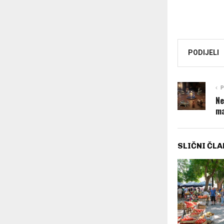
PODIJELI
P
Ne
ma
SLIČNI ČLA