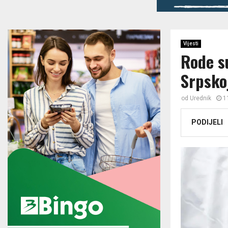
Vijesti
Rode s
Srpskoj
od
Urednik
1
PODIJELI