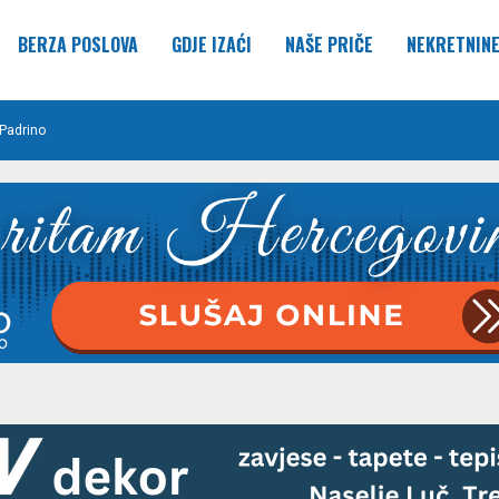
BERZA POSLOVA
GDJE IZAĆI
NAŠE PRIČE
NEKRETNIN
Padrino