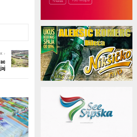
AK
vac
jaj