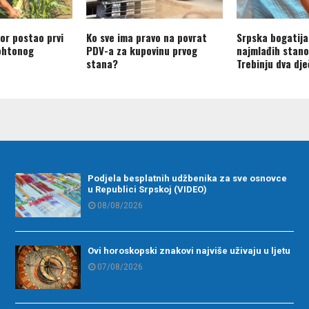
or postao prvi
Ko sve ima pravo na povrat
Srpska bogatija
ohtonog
PDV-a za kupovinu prvog
najmlađih stano
stana?
Trebinju dva dj
Podjela besplatnih udžbenika za sve osnovce
u Republici Srpskoj (VIDEO)
08/08/2026
Ovi horoskopski znakovi najviše uživaju u ljetu
07/08/2026