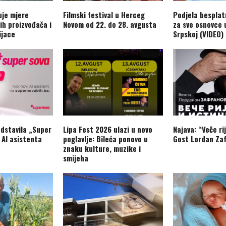
je mjere
Filmski festival u Herceg
Podjela besplat
ih proizvođača i
Novom od 22. do 28. avgusta
za sve osnovce 
ijace
Srpskoj (VIDEO)
dstavila „Super
Lipa Fest 2026 ulazi u novo
Najava: “Veče rij
 AI asistenta
poglavlje: Bileća ponovo u
Gost Lordan Zaf
znaku kulture, muzike i
smijeha