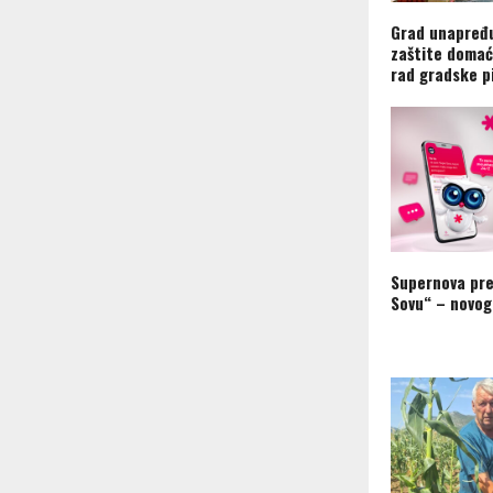
Grad unapređu
zaštite domać
rad gradske p
Supernova pre
Sovu“ – novog