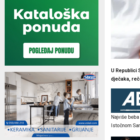
U Republici 
dječaka, reč
Najviše beba r
Istočnom Saraj