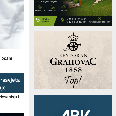
 i osam
 Nevesinju i