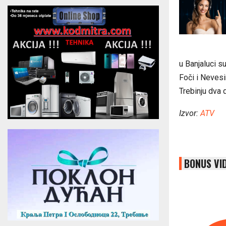
u Banjaluci su
Foči i Nevesi
Trebinju dva d
Izvor:
ATV
BONUS VI