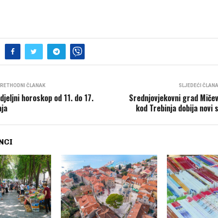
RETHODNI ČLANAK
SLJEDEĆI ČLAN
djeljni horoskop od 11. do 17.
Srednjovjekovni grad Miče
ja
kod Trebinja dobija novi s
NCI