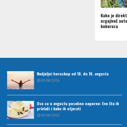
Kako je direkt
uzgajivač aut
kukuruza
Nedjeljni horoskop od 10. do 16. avgusta
09/08/2026
Ose su u avgustu posebno naporne: Evo šta ih
privlači i kako ih otjerati
09/08/2026