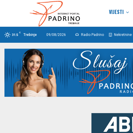
VIJESTI
C
Trebinje
09/08/2026
Radio Padrino
Nekretnine 
31.5