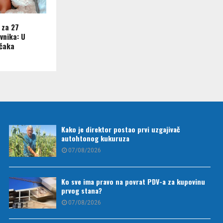
 za 27
vnika: U
ečaka
Kako je direktor postao prvi uzgajivač
autohtonog kukuruza
07/08/2026
Ko sve ima pravo na povrat PDV-a za kupovinu
prvog stana?
07/08/2026