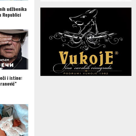
nih udžbenika
u Republici
eči i istine:
ranović”