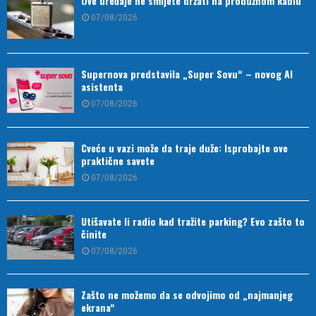
Ove uređaje ne smijete držati na produžnom kablu
07/08/2026
Supernova predstavila „Super Sovu“ – novog AI
asistenta
07/08/2026
Cveće u vazi može da traje duže: Isprobajte ove
praktične savete
07/08/2026
Utišavate li radio kad tražite parking? Evo zašto to
činite
07/08/2026
Zašto ne možemo da se odvojimo od „najmanjeg
ekrana“