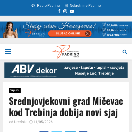
Radio Padrino
Nekretnine Padrino
Facebook
Instagram
Youtube
PRIMARY
MENU
Vijesti
Srednjovjekovni grad Mičevac
kod Trebinja dobija novi sjaj
od
Urednik
11/05/2026