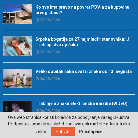
Ko sve ima pravo na povrat PDV-a za kupovinu
prvog stana?
07/08/2026
Srpska bogatija za 27 najmlađih stanovnika: U
Trebinju dva dječaka
07/08/2026
Veliki dobitak čeka ova tri znaka do 13. avgusta
06/08/2026
Trebinje u znaku elektronske muzike (VIDEO)
06/08/2026
Ova web stranica koristi kolačiće za poboljšanje vašeg iskustva.
Pretpostavljamo da se slažete sa ovim, ali možete odustati ako
želite.
Prihvati
Pročitaj više
Namirnica koja je idealna za zdravlje mozga