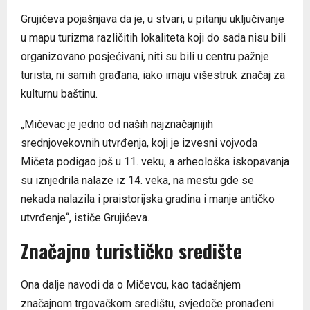
Grujićeva pojašnjava da je, u stvari, u pitanju uključivanje
u mapu turizma različitih lokaliteta koji do sada nisu bili
organizovano posjećivani, niti su bili u centru pažnje
turista, ni samih građana, iako imaju višestruk značaj za
kulturnu baštinu.
„Mičevac je jedno od naših najznačajnijih
srednjovekovnih utvrđenja, koji je izvesni vojvoda
Mičeta podigao još u 11. veku, a arheološka iskopavanja
su iznjedrila nalaze iz 14. veka, na mestu gde se
nekada nalazila i praistorijska gradina i manje antičko
utvrđenje“, ističe Grujićeva.
Značajno turističko središte
Ona dalje navodi da o Mičevcu, kao tadašnjem
značajnom trgovačkom središtu, svjedoče pronađeni