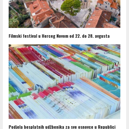
Filmski festival u Herceg Novom od 22. do 28. avgusta
Podjela besplatnih udžbenika za sve osnovce u Republici