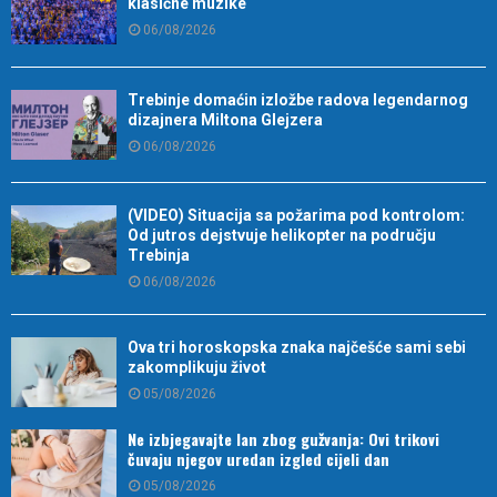
klasične muzike
06/08/2026
Trebinje domaćin izložbe radova legendarnog
dizajnera Miltona Glejzera
06/08/2026
(VIDEO) Situacija sa požarima pod kontrolom:
Od jutros dejstvuje helikopter na području
Trebinja
06/08/2026
Ova tri horoskopska znaka najčešće sami sebi
zakomplikuju život
05/08/2026
Ne izbjegavajte lan zbog gužvanja: Ovi trikovi
čuvaju njegov uredan izgled cijeli dan
05/08/2026