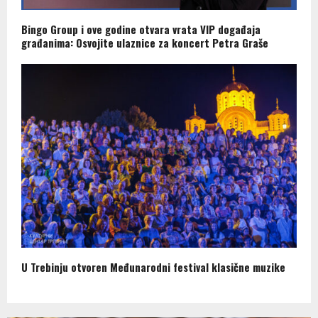
Bingo Group i ove godine otvara vrata VIP događaja
građanima: Osvojite ulaznice za koncert Petra Graše
U Trebinju otvoren Međunarodni festival klasične muzike