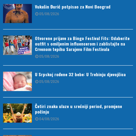
Vukašin Đurić potpisao za Novi Beograd
05/08/2026
Otvorene prijave za Bingo Festival Fits: Odaberite
outfit s omiljenim influencerom i zablistajte na
Crvenom tepihu Sarajevo Film Festivala
05/08/2026
U Srpskoj rođene 32 bebe: U Trebinju djevojčica
05/08/2026
Četiri znaka ulaze u srećniji period, promjene
počinju
04/08/2026