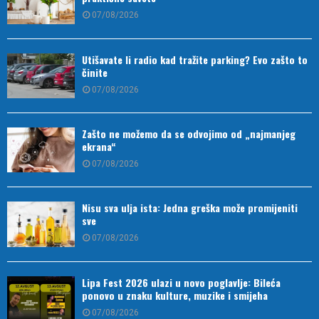
07/08/2026
Utišavate li radio kad tražite parking? Evo zašto to
činite
07/08/2026
Zašto ne možemo da se odvojimo od „najmanjeg
ekrana“
07/08/2026
Nisu sva ulja ista: Jedna greška može promijeniti
sve
07/08/2026
Lipa Fest 2026 ulazi u novo poglavlje: Bileća
ponovo u znaku kulture, muzike i smijeha
07/08/2026