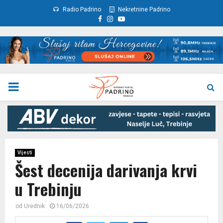
Radio Padrino
Nekretnine Padrino
Facebook
Instagram
Youtube
PRIMARY
MENU
Vijesti
Šest decenija darivanja krvi
u Trebinju
od
Urednik
16/06/2026