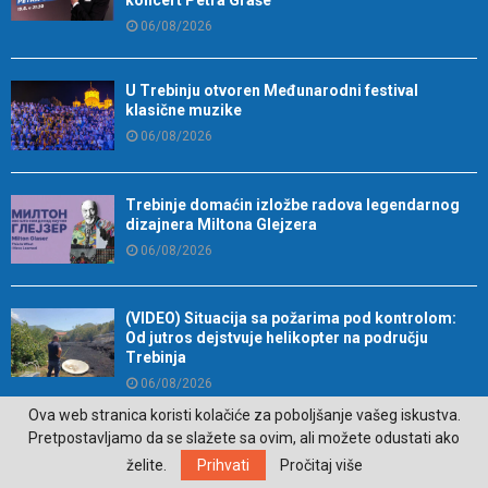
koncert Petra Graše
06/08/2026
U Trebinju otvoren Međunarodni festival
klasične muzike
06/08/2026
Trebinje domaćin izložbe radova legendarnog
dizajnera Miltona Glejzera
06/08/2026
(VIDEO) Situacija sa požarima pod kontrolom:
Od jutros dejstvuje helikopter na području
Trebinja
06/08/2026
Ova web stranica koristi kolačiće za poboljšanje vašeg iskustva.
Pretpostavljamo da se slažete sa ovim, ali možete odustati ako
Ova tri horoskopska znaka najčešće sami sebi
želite.
Prihvati
Pročitaj više
zakomplikuju život