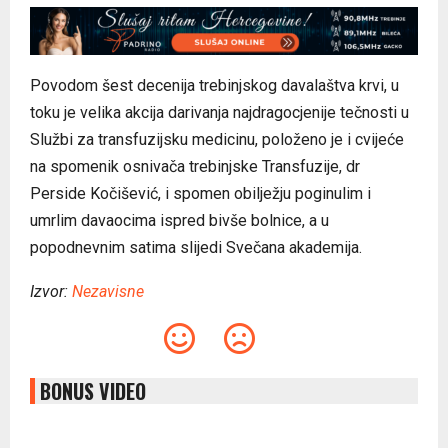
Povodom šest decenija trebinjskog davalaštva krvi, u
toku je velika akcija darivanja najdragocjenije tečnosti u
Službi za transfuzijsku medicinu, položeno je i cvijeće
na spomenik osnivača trebinjske Transfuzije, dr
Perside Kočišević, i spomen obilježju poginulim i
umrlim davaocima ispred bivše bolnice, a u
popodnevnim satima slijedi Svečana akademija.
Izvor:
Nezavisne
BONUS VIDEO