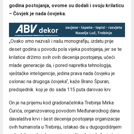
godina postojanja, ovome su dodali i svoju krilaticu
– Čovjek je nada čovjeka.
„Ovako smo nazvali i našu monografiju, izdatu prije
deset godina u povodu pola vijeka postojanja, jer se te
krilatice držimo svih ovih decenija postojanja, učeći
mlade generacije da, i pored napretka tehnologija,
vještačke inteligencije, jedina prava nada čovjeku je
oslonac na drugoga čovjeka“, kaže Brano Špuran,
predsjednik koji je do sada 115 puta darovao krv.
On je na prijemu kod gradonačelnika Trebinja Mirka
Ćurića, organizovanog povodom Međunarodnog dana
davalaštva krvi i šest decenija postojanja organizacije
ovih humanista u Trebinju, istakao da u dugogodišnjem