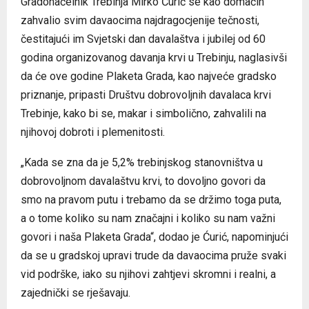
Gradonačelnik Trebinja Mirko Ćurić se kao domaćin
zahvalio svim davaocima najdragocjenije tečnosti,
čestitajući im Svjetski dan davalaštva i jubilej od 60
godina organizovanog davanja krvi u Trebinju, naglasivši
da će ove godine Plaketa Grada, kao najveće gradsko
priznanje, pripasti Društvu dobrovoljnih davalaca krvi
Trebinje, kako bi se, makar i simbolično, zahvalili na
njihovoj dobroti i plemenitosti.
„Kada se zna da je 5,2% trebinjskog stanovništva u
dobrovoljnom davalaštvu krvi, to dovoljno govori da
smo na pravom putu i trebamo da se držimo toga puta,
a o tome koliko su nam značajni i koliko su nam važni
govori i naša Plaketa Grada“, dodao je Ćurić, napominjući
da se u gradskoj upravi trude da davaocima pruže svaki
vid podrške, iako su njihovi zahtjevi skromni i realni, a
zajednički se rješavaju.