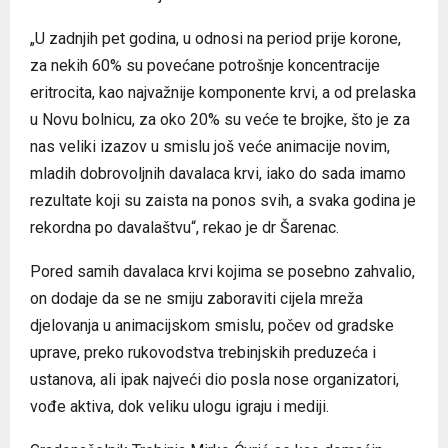
„U zadnjih pet godina, u odnosi na period prije korone,
za nekih 60% su povećane potrošnje koncentracije
eritrocita, kao najvažnije komponente krvi, a od prelaska
u Novu bolnicu, za oko 20% su veće te brojke, što je za
nas veliki izazov u smislu još veće animacije novim,
mladih dobrovoljnih davalaca krvi, iako do sada imamo
rezultate koji su zaista na ponos svih, a svaka godina je
rekordna po davalaštvu“, rekao je dr Šarenac.
Pored samih davalaca krvi kojima se posebno zahvalio,
on dodaje da se ne smiju zaboraviti cijela mreža
djelovanja u animacijskom smislu, počev od gradske
uprave, preko rukovodstva trebinjskih preduzeća i
ustanova, ali ipak najveći dio posla nose organizatori,
vođe aktiva, dok veliku ulogu igraju i mediji.