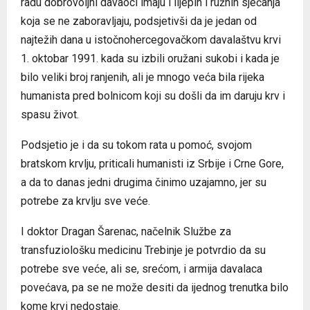
radu dobrovoljni davaoci imaju i lijepih i ružnih sjećanja
koja se ne zaboravljaju, podsjetivši da je jedan od
najtežih dana u istočnohercegovačkom davalaštvu krvi
1. oktobar 1991. kada su izbili oružani sukobi i kada je
bilo veliki broj ranjenih, ali je mnogo veća bila rijeka
humanista pred bolnicom koji su došli da im daruju krv i
spasu život.
Podsjetio je i da su tokom rata u pomoć, svojom
bratskom krvlju, priticali humanisti iz Srbije i Crne Gore,
a da to danas jedni drugima činimo uzajamno, jer su
potrebe za krvlju sve veće.
I doktor Dragan Šarenac, načelnik Službe za
transfuziološku medicinu Trebinje je potvrdio da su
potrebe sve veće, ali se, srećom, i armija davalaca
povećava, pa se ne može desiti da ijednog trenutka bilo
kome krvi nedostaje.