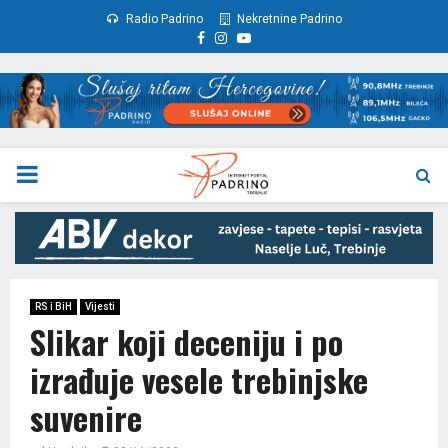
Radio Padrino
Nekretnine Padrino
Facebook
Instagram
Youtube
PRIMARY
MENU
RS i BiH
Vijesti
Slikar koji deceniju i po
izrađuje vesele trebinjske
suvenire