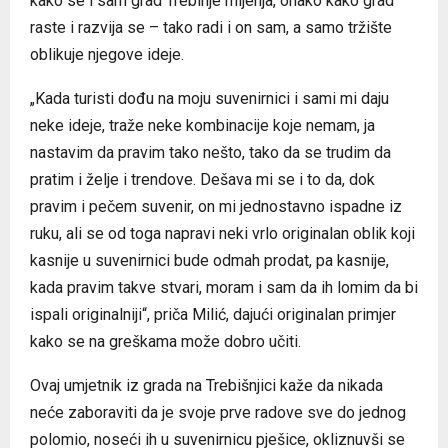
kako se i sam grad Trebinje mijenja, onako kako grad
raste i razvija se – tako radi i on sam, a samo tržište
oblikuje njegove ideje.
„Kada turisti dođu na moju suvenirnici i sami mi daju
neke ideje, traže neke kombinacije koje nemam, ja
nastavim da pravim tako nešto, tako da se trudim da
pratim i želje i trendove. Dešava mi se i to da, dok
pravim i pečem suvenir, on mi jednostavno ispadne iz
ruku, ali se od toga napravi neki vrlo originalan oblik koji
kasnije u suvenirnici bude odmah prodat, pa kasnije,
kada pravim takve stvari, moram i sam da ih lomim da bi
ispali originalniji“, priča Milić, dajući originalan primjer
kako se na greškama može dobro učiti.
Ovaj umjetnik iz grada na Trebišnjici kaže da nikada
neće zaboraviti da je svoje prve radove sve do jednog
polomio, noseći ih u suvenirnicu pješice, okliznuvši se