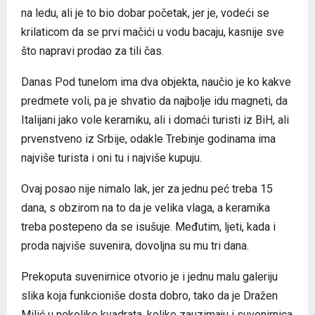
na ledu, ali je to bio dobar početak, jer je, vodeći se
krilaticom da se prvi mačići u vodu bacaju, kasnije sve
što napravi prodao za tili čas.
Danas Pod tunelom ima dva objekta, naučio je ko kakve
predmete voli, pa je shvatio da najbolje idu magneti, da
Italijani jako vole keramiku, ali i domaći turisti iz BiH, ali
prvenstveno iz Srbije, odakle Trebinje godinama ima
najviše turista i oni tu i najviše kupuju.
Ovaj posao nije nimalo lak, jer za jednu peć treba 15
dana, s obzirom na to da je velika vlaga, a keramika
treba postepeno da se isušuje. Međutim, ljeti, kada i
proda najviše suvenira, dovoljna su mu tri dana.
Prekoputa suvenirnice otvorio je i jednu malu galeriju
slika koja funkcioniše dosta dobro, tako da je Dražen
Milić u nekoliko kvadrata, koliko zauzimaju i suvenirnica