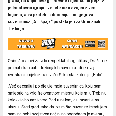
grada, na kojim sve građevine i cjelokupni pejzaž
jednostavno igraju i vesele se u svojim živim
bojama, a za proteklih deceniju i po njegova
suvenirnica „Art špajz“ postala je i zaštitni znak
Trebinja.
Osim što slovi za vrlo respektabilnog slikara, Dražen je
poznat i kao autor trebinjskih suvenira, ali je ovaj
svestrani umjetnik osnivač i Slikarske kolonije „Kolo“.
„Već deceniju i po djeluje moja suvenirnica, koju sam
smjestio na vrlo frekventnom mjestu, koje mi u Trebinju
kolokvijalno nazivamo Pod tunelom, a u stvari je na
ulazu u Stari grad, tako da, osim što suvenire izrađujem
sam, na sebi svojstven način, na pogodnom je mjestu,