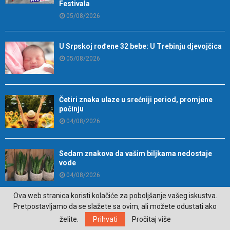
Festivala
05/08/2026
U Srpskoj rođene 32 bebe: U Trebinju djevojčica
05/08/2026
Četiri znaka ulaze u srećniji period, promjene
počinju
04/08/2026
Sedam znakova da vašim biljkama nedostaje
vode
04/08/2026
Ova web stranica koristi kolačiće za poboljšanje vašeg iskustva.
Pretpostavljamo da se slažete sa ovim, ali možete odustati ako
Proglašen najbolji parfem svih vremena
želite.
Prihvati
Pročitaj više
04/08/2026