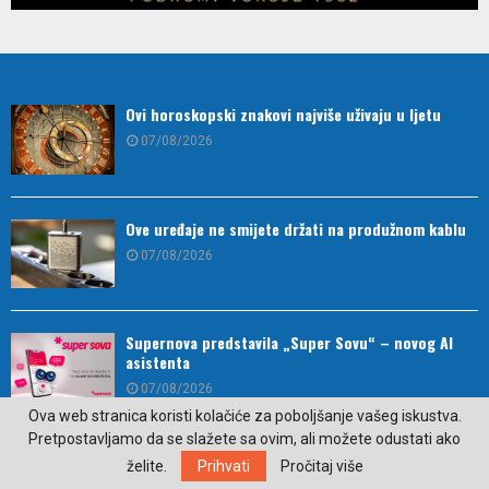
Ovi horoskopski znakovi najviše uživaju u ljetu
07/08/2026
Ove uređaje ne smijete držati na produžnom kablu
07/08/2026
Supernova predstavila „Super Sovu“ – novog AI
asistenta
07/08/2026
Ova web stranica koristi kolačiće za poboljšanje vašeg iskustva.
Pretpostavljamo da se slažete sa ovim, ali možete odustati ako
Cveće u vazi može da traje duže: Isprobajte ove
želite.
Prihvati
Pročitaj više
praktične savete