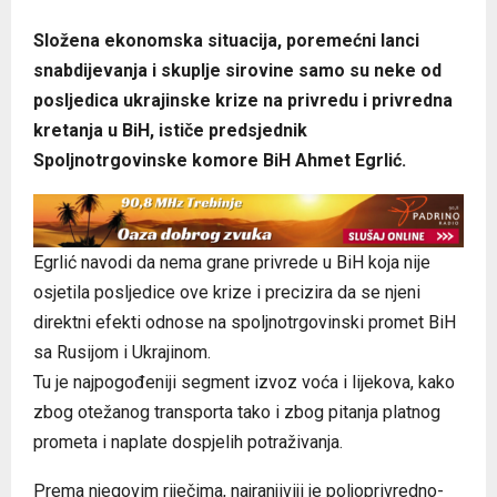
Složena ekonomska situacija, poremećni lanci
snabdijevanja i skuplje sirovine samo su neke od
posljedica ukrajinske krize na privredu i privredna
kretanja u BiH, ističe predsjednik
Spoljnotrgovinske komore BiH Ahmet Egrlić.
Egrlić navodi da nema grane privrede u BiH koja nije
osjetila posljedice ove krize i precizira da se njeni
direktni efekti odnose na spoljnotrgovinski promet BiH
sa Rusijom i Ukrajinom.
Tu je najpogođeniji segment izvoz voća i lijekova, kako
zbog otežanog transporta tako i zbog pitanja platnog
prometa i naplate dospjelih potraživanja.
Prema njegovim riječima, najranjiviji je poljoprivredno-