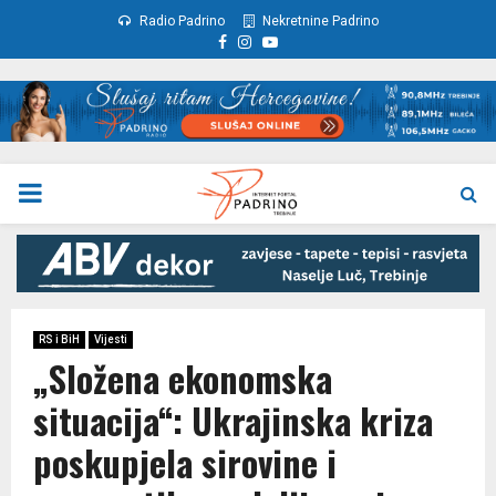
Radio Padrino
Nekretnine Padrino
Facebook
Instagram
Youtube
PRIMARY
MENU
RS i BiH
Vijesti
„Složena ekonomska
situacija“: Ukrajinska kriza
poskupjela sirovine i