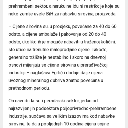
prehrambeni sektor, a naruku ne idu ni restrikcije koje su
neke zemlje uvele BiH za nabavku sirovina, proizvoda.
– Cijene sirovina su, u prosjeku, povećane za 40 do 60
odsto, a cijene ambalaže i pakovanje od 20 do 40
odsto, ukoliko ih je moguće nabaviti u traženoj količini,
što utiče na trenutne maloprodjane cijene. Takođe,
generalno tržište je nestabilno i skoro na dnevnoj
osnovi mijenjaju se cijene sirovina u prerađivačkoj
industriji – naglašava Egrlić i dodaje da je cijena
uvoznog mineralnog đubriva znatno povećana u
prethodnom periodu.
On navodi da se i peradarski sektor, jedan od
najrazvijenijih podsektora poljoprivredno-prehrambene
industrije, suočava sa velikim izazovima kod nabavke
sirovine, te da u posljednjih 10 godina cijena sojine