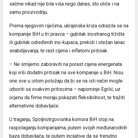
sačme nikad nije bila viša nego danas, što utiče i na
samu proizvodnju.
Prema njegovim riječima, ukrajinska kriza odrazila se na
kompanije BiH u tri pravca – gubitak inostranog tržišta
ili gubitak određenih ino-kupaca, prekidi i otežan lanac
snabdijevanja, te rast cijena i inflatorni pritisak.
– Ne smijemo zaboraviti na porast cijena energenata
koji vrši dodatni pritisak na sve kompanije u BiH. Nisu
one sve u istom položaju da bi se na isti način mogle
izboriti sa ovakvim pritiscima – napominje Egrlić, uz
ocjenu da firme moraju pokazati fleksibilnost, te tražiti
alternativne dobavljače.
U traganju, Spoljnotrgovisnka komora BiH stoji na
raspolaganju kompanijama, putem svojih međunarodnih
baza dobavljača, te putem incijative da se trenutno