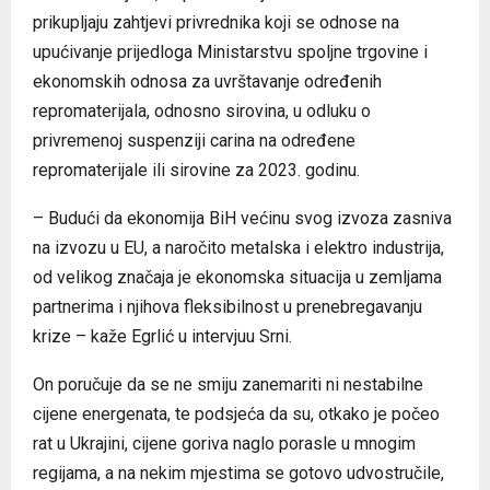
prikupljaju zahtjevi privrednika koji se odnose na
upućivanje prijedloga Ministarstvu spoljne trgovine i
ekonomskih odnosa za uvrštavanje određenih
repromaterijala, odnosno sirovina, u odluku o
privremenoj suspenziji carina na određene
repromaterijale ili sirovine za 2023. godinu.
– Budući da ekonomija BiH većinu svog izvoza zasniva
na izvozu u EU, a naročito metalska i elektro industrija,
od velikog značaja je ekonomska situacija u zemljama
partnerima i njihova fleksibilnost u prenebregavanju
krize – kaže Egrlić u intervjuu Srni.
On poručuje da se ne smiju zanemariti ni nestabilne
cijene energenata, te podsjeća da su, otkako je počeo
rat u Ukrajini, cijene goriva naglo porasle u mnogim
regijama, a na nekim mjestima se gotovo udvostručile,