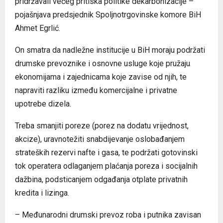
pridržavali većeg pritiska politike dekarbonizacije –
pojašnjava predsjednik Spoljnotrgovinske komore BiH
Ahmet Egrlić.
On smatra da nadležne institucije u BiH moraju podržati
drumske prevoznike i osnovne usluge koje pružaju
ekonomijama i zajednicama koje zavise od njih, te
napraviti razliku između komercijalne i privatne
upotrebe dizela.
Treba smanjiti poreze (porez na dodatu vrijednost,
akcize), uravnotežiti snabdijevanje oslobađanjem
strateških rezervi nafte i gasa, te podržati gotovinski
tok operatera odlaganjem plaćanja poreza i socijalnih
dažbina, podsticanjem odgađanja otplate privatnih
kredita i lizinga.
– Međunarodni drumski prevoz roba i putnika zavisan