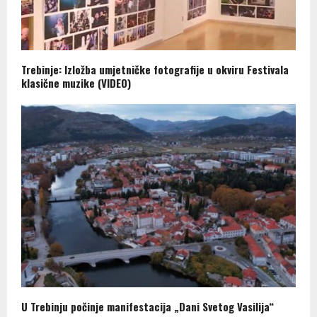
Trebinje: Izložba umjetničke fotografije u okviru Festivala
klasične muzike (VIDEO)
U Trebinju počinje manifestacija „Dani Svetog Vasilija“