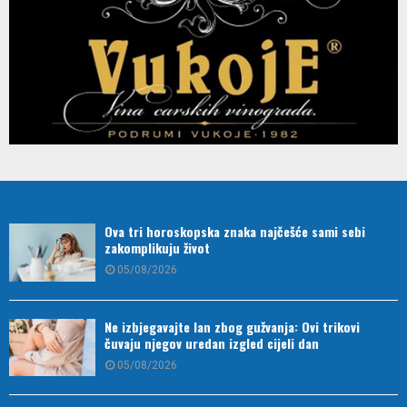
Ova tri horoskopska znaka najčešće sami sebi
zakomplikuju život
05/08/2026
Ne izbjegavajte lan zbog gužvanja: Ovi trikovi
čuvaju njegov uredan izgled cijeli dan
05/08/2026