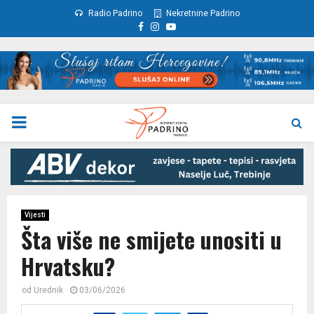
Radio Padrino
Nekretnine Padrino
Facebook
Instagram
Youtube
PRIMARY
MENU
Vijesti
Šta više ne smijete unositi u
Hrvatsku?
od
Urednik
03/06/2026