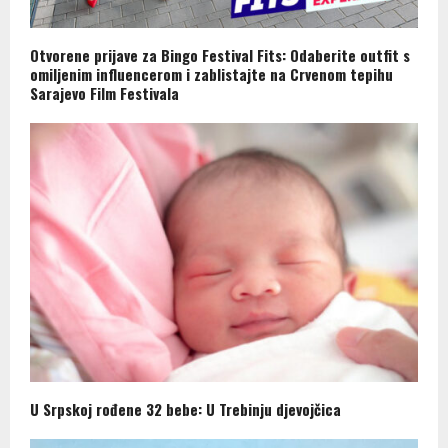
Otvorene prijave za Bingo Festival Fits: Odaberite outfit s
omiljenim influencerom i zablistajte na Crvenom tepihu
Sarajevo Film Festivala
U Srpskoj rođene 32 bebe: U Trebinju djevojčica