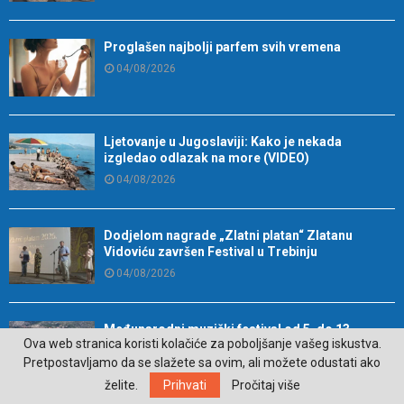
Proglašen najbolji parfem svih vremena
04/08/2026
Ljetovanje u Jugoslaviji: Kako je nekada
izgledao odlazak na more (VIDEO)
04/08/2026
Dodjelom nagrade „Zlatni platan“ Zlatanu
Vidoviću završen Festival u Trebinju
04/08/2026
Međunarodni muzički festival od 5. do 13.
Ova web stranica koristi kolačiće za poboljšanje vašeg iskustva.
avgusta u Trebinju (VIDEO)
Pretpostavljamo da se slažete sa ovim, ali možete odustati ako
04/08/2026
želite.
Prihvati
Pročitaj više