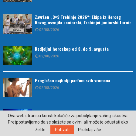
Završen „3×3 Trebinje 2026“: Ekipa iz Herceg
Novog osvojila seniorski, Trebinjci juniorski turnir
02/08/2026
Nedjeljni horoskop od 3. do 9. avgusta
02/08/2026
Proglašen najbolji parfem svih vremena
02/08/2026
Vreli talas se nastavlja, temperature do 39 stepeni
Ova web stranica koristi kolačiće za poboljšanje vašeg iskustva.
02/08/2026
Pretpostavljamo da se slažete sa ovim, ali možete odustati ako
želite.
Prihvati
Pročitaj više