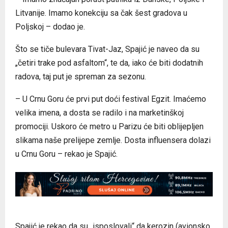
Litvanije. Imamo konekciju sa čak šest gradova u
Poljskoj – dodao je.
Što se tiče bulevara Tivat-Јaz, Spajić je naveo da su
„četiri trake pod asfaltom“, te da, iako će biti dodatnih
radova, taj put je spreman za sezonu.
– U Crnu Goru će prvi put doći festival Egzit. Imaćemo
velika imena, a dosta se radilo i na marketinškoj
promociji. Uskoro će metro u Parizu će biti oblijepljen
slikama naše prelijepe zemlje. Dosta influensera dolazi
u Crnu Goru – rekao je Spajić.
Spajić je rekao da su „isposlovali“ da kerozin (avionsko