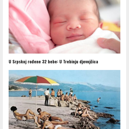
U Srpskoj rođene 32 bebe: U Trebinju djevojčica