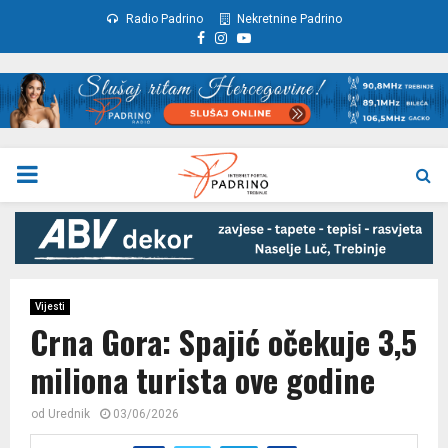
Radio Padrino
Nekretnine Padrino
Facebook
Instagram
Youtube
PRIMARY
MENU
Vijesti
Crna Gora: Spajić očekuje 3,5
miliona turista ove godine
od
Urednik
03/06/2026