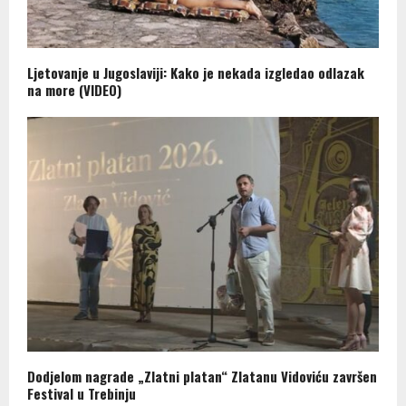
Ljetovanje u Jugoslaviji: Kako je nekada izgledao odlazak
na more (VIDEO)
Dodjelom nagrade „Zlatni platan“ Zlatanu Vidoviću završen
Festival u Trebinju