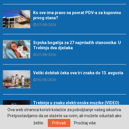
Ko sve ima pravo na povrat PDV-a za kupovinu
prvog stana?
07/08/2026
Srpska bogatija za 27 najmlađih stanovnika: U
Trebinju dva dječaka
07/08/2026
Veliki dobitak čeka ova tri znaka do 13. avgusta
06/08/2026
Trebinje u znaku elektronske muzike (VIDEO)
Ova web stranica koristi kolačiće za poboljšanje vašeg iskustva.
06/08/2026
Pretpostavljamo da se slažete sa ovim, ali možete odustati ako
želite.
Prihvati
Pročitaj više