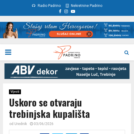
Radio Padrino
Nekretnine Padrino
Facebook
Instagram
Youtube
PRIMARY
MENU
Vijesti
Uskoro se otvaraju
trebinjska kupališta
od
Urednik
03/06/2026