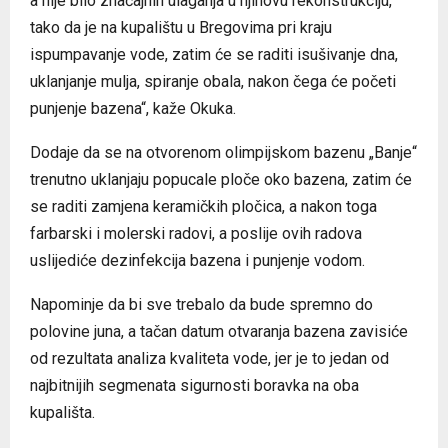
a nije bilo značajnih ulaganja u njihovu rekonstrukciju,
tako da je na kupalištu u Bregovima pri kraju
ispumpavanje vode, zatim će se raditi isušivanje dna,
uklanjanje mulja, spiranje obala, nakon čega će početi
punjenje bazena“, kaže Okuka.
Dodaje da se na otvorenom olimpijskom bazenu „Banje“
trenutno uklanjaju popucale ploče oko bazena, zatim će
se raditi zamjena keramičkih pločica, a nakon toga
farbarski i molerski radovi, a poslije ovih radova
uslijediće dezinfekcija bazena i punjenje vodom.
Napominje da bi sve trebalo da bude spremno do
polovine juna, a tačan datum otvaranja bazena zavisiće
od rezultata analiza kvaliteta vode, jer je to jedan od
najbitnijih segmenata sigurnosti boravka na oba
kupališta.