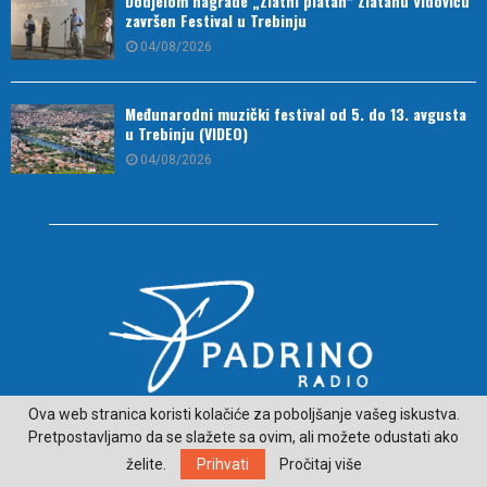
Dodjelom nagrade „Zlatni platan“ Zlatanu Vidoviću
završen Festival u Trebinju
04/08/2026
Međunarodni muzički festival od 5. do 13. avgusta
u Trebinju (VIDEO)
04/08/2026
Ova web stranica koristi kolačiće za poboljšanje vašeg iskustva.
O NAMA
Pretpostavljamo da se slažete sa ovim, ali možete odustati ako
želite.
Prihvati
Pročitaj više
ČITAJ VIJESTI SA LJEPŠE STRANE HERCEGOVINE - padrino.ba