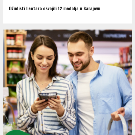
Džudisti Leotara osvojili 12 medalja u Sarajevu