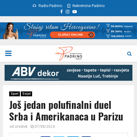
Radio Padrino
Nekretnine Padrino
Facebook
Instagram
Youtube
PRIMARY
MENU
Sport
Svijet
Još jedan polufinalni duel
Srba i Amerikanaca u Parizu
od
Urednik
07/08/2024