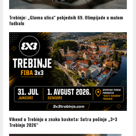
Trebinje: „Glavna ulica“ pobjednik 69. Olimpijade u malom
fudbalu
Vikend u Trebinju u znaku basketa: Sutra počinje „3×3
Trebinje 2026“