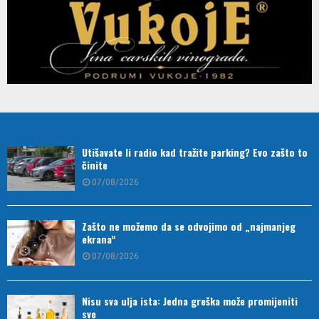
Utišavate li radio kad tražite parking? Evo zašto to
činite
07/08/2026
Zašto ne možemo da se odvojimo od „najmanjeg
ekrana“
07/08/2026
Nisu sva ulja ista: Jedna greška može promijeniti
sve