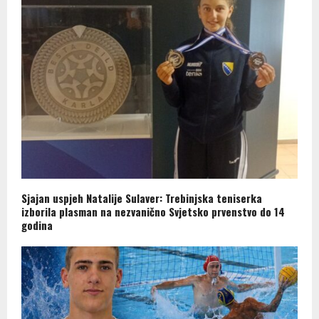
Sjajan uspjeh Natalije Sulaver: Trebinjska teniserka
izborila plasman na nezvanično Svjetsko prvenstvo do 14
godina