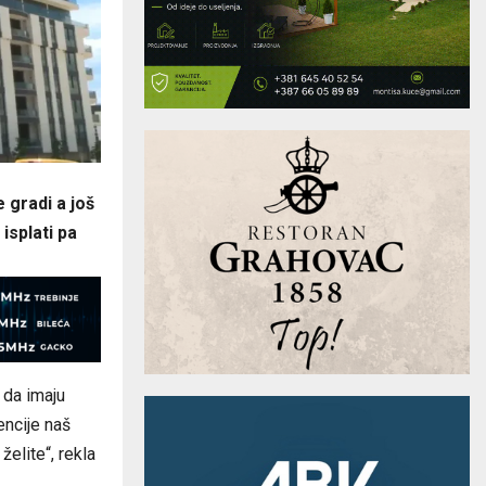
 gradi a još
isplati pa
 da imaju
encije naš
želite“, rekla