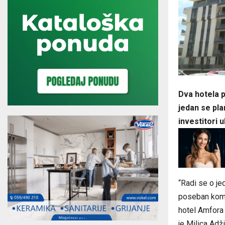
Dva hotela p
jedan se plan
investitori 
“Radi se o je
poseban komfo
hotel Amfora 
je Milica Adži