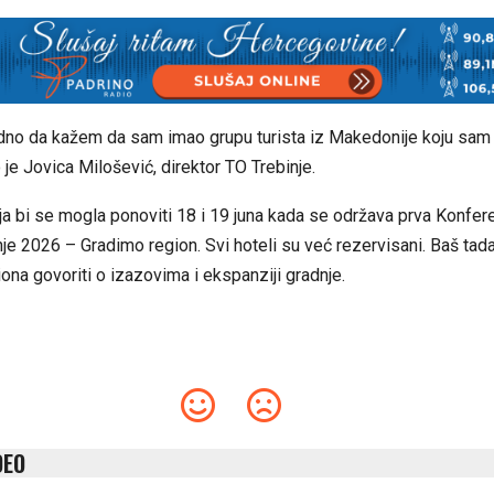
no da kažem da sam imao grupu turista iz Makedonije koju sam 
o je Jovica Milošević, direktor TO Trebinje.
ija bi se mogla ponoviti 18 i 19 juna kada se održava prva Konfere
inje 2026 – Gradimo region. Svi hoteli su već rezervisani. Baš tada
giona govoriti o izazovima i ekspanziji gradnje.
DEO