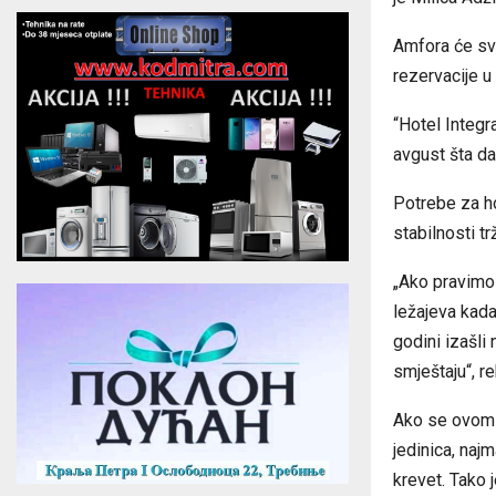
Amfora će svo
rezervacije u
“Hotel Integr
avgust šta da
Potrebe za ho
stabilnosti tr
„Ako pravimo
ležajeva kada
godini izašli
smještaju“, r
Ako se ovom b
jedinica, naj
krevet. Tako 