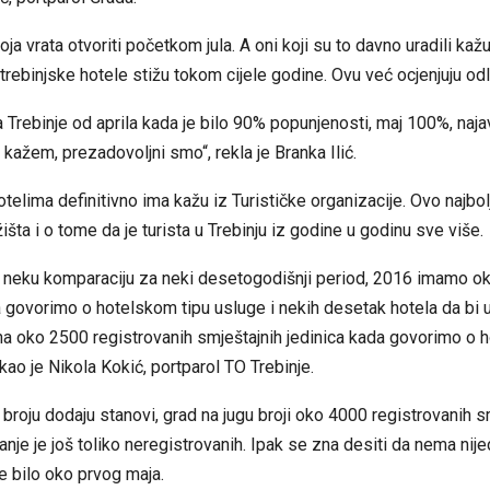
ja vrata otvoriti početkom jula. A oni koji su to davno uradili kaž
 trebinjske hotele stižu tokom cijele godine. Ovu već ocjenjuju od
a Trebinje od aprila kada je bilo 90% popunjenosti, maj 100%, najav
 kažem, prezadovoljni smo“, rekla je Branka Ilić.
telima definitivno ima kažu iz Turističke organizacije. Ovo najbol
žišta i o tome da je turista u Trebinju iz godine u godinu sve više.
 neku komparaciju za neki desetogodišnji period, 2016 imamo o
 govorimo o hotelskom tipu usluge i nekih desetak hotela da bi u
 na oko 2500 registrovanih smještajnih jedinica kada govorimo o
ekao je Nikola Kokić, portparol TO Trebinje.
roju dodaju stanovi, grad na jugu broji oko 4000 registrovanih s
manje je još toliko neregistrovanih. Ipak se zna desiti da nema ni
je bilo oko prvog maja.