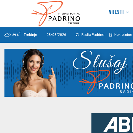
VIJESTI
C
Trebinje
08/08/2026
Radio Padrino
Nekretnine 
29.6