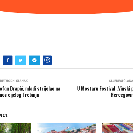
RETHODNI ČLANAK
SLJEDEĆI ČLAN
efan Drapić, mladi strijelac na
U Mostaru Festival „Vinski 
nos cijelog Trebinja
Hercegovi
NCI