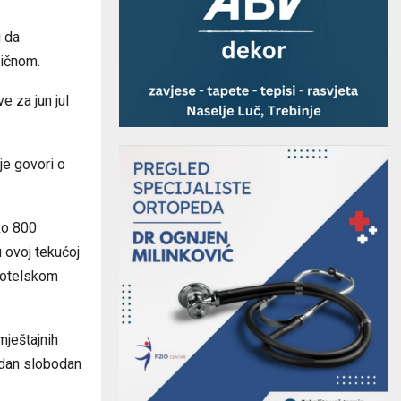
u da
ličnom.
e za jun jul
je govori o
ko 800
 ovoj tekućoj
 hotelskom
mještajnih
jedan slobodan