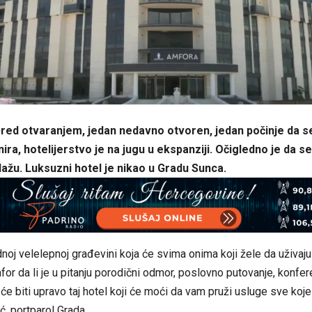
red otvaranjem, jedan nedavno otvoren, jedan počinje da se
ira, hotelijerstvo je na jugu u ekspanziji. Očigledno je da se 
ulažu. Luksuzni hotel je nikao u Gradu Sunca.
dnoj velelepnoj građevini koja će svima onima koji žele da uživaju
r da li je u pitanju porodični odmor, poslovno putovanje, konfer
će biti upravo taj hotel koji će moći da vam pruži usluge sve koje 
ć, portparol Grada.