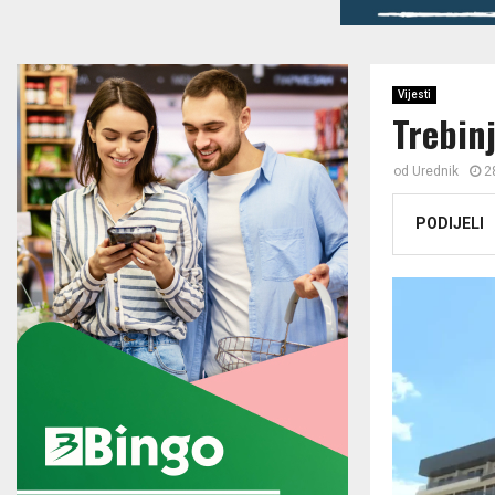
Vijesti
Trebinj
od
Urednik
2
PODIJELI