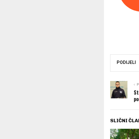
PODIJELI
P
St
po
SLIČNI ČLA