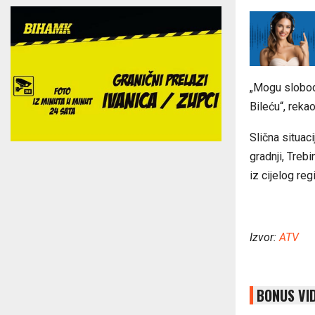
„Mogu slobod
Bileću“, reka
Slična situac
gradnji, Treb
iz cijelog re
Izvor:
ATV
BONUS VI