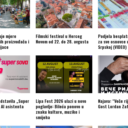
je mjere
Filmski festival u Herceg
Podjela besplat
ih proizvođača i
Novom od 22. do 28. avgusta
za sve osnovce 
ijace
Srpskoj (VIDEO)
dstavila „Super
Lipa Fest 2026 ulazi u novo
Najava: “Veče rij
 AI asistenta
poglavlje: Bileća ponovo u
Gost Lordan Zaf
znaku kulture, muzike i
smijeha