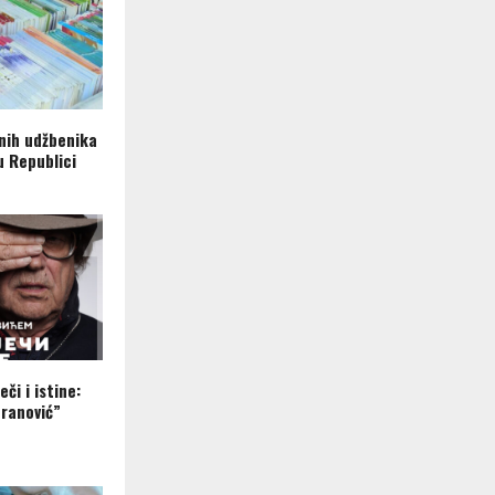
nih udžbenika
u Republici
eči i istine:
ranović”