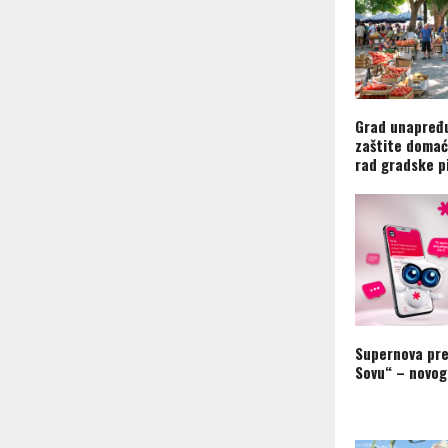
Grad unapređu
zaštite domać
rad gradske p
Supernova pre
Sovu“ – novog