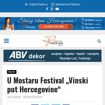
Radio Padrino
Nekretnine Padrino
Facebook
Instagram
Youtube
PRIMARY
MENU
Vijesti
U Mostaru Festival „Vinski
put Hercegovine“
od
Urednik
28/05/2026