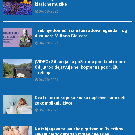
klasične muzike
06/08/2026
Trebinje domaćin izložbe radova legendarnog
dizajnera Miltona Glejzera
06/08/2026
(VIDEO) Situacija sa požarima pod kontrolom:
Od jutros dejstvuje helikopter na području
Trebinja
06/08/2026
Ova tri horoskopska znaka najčešće sami sebi
zakomplikuju život
05/08/2026
Ne izbjegavajte lan zbog gužvanja: Ovi trikovi
čuvaju njegov uredan izgled cijeli dan