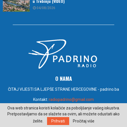
u Trebinju (VIDEO)
04/08/2026
O NAMA
ČITAJ VIJESTI SA LJEPŠE STRANE HERCEGOVINE - padrino.ba
Kontakt:
radiopadrino@gmail.com
Ova web stranica koristi kolačiće za poboljšanje vašeg iskustva.
Pretpostavljamo da se slažete sa ovim, ali možete odustati ako
PRATITE NAS
želite.
Prihvati
Pročitaj više