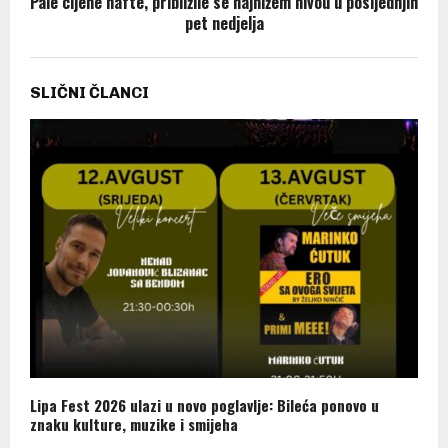
Pale cijene nafte, približile se najnižem nivou u posljednjih
pet nedjelja
SLIČNI ČLANCI
Lipa Fest 2026 ulazi u novo poglavlje: Bileća ponovo u
znaku kulture, muzike i smijeha