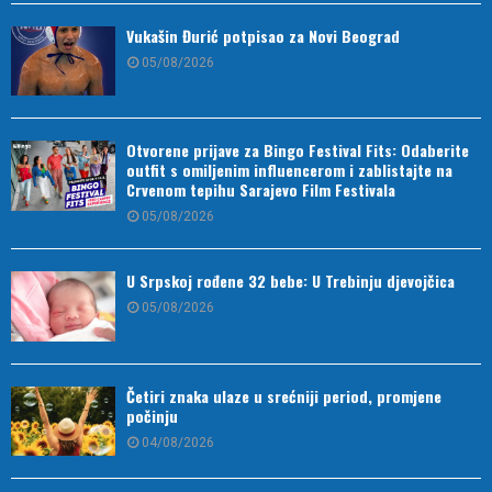
Vukašin Đurić potpisao za Novi Beograd
05/08/2026
Otvorene prijave za Bingo Festival Fits: Odaberite
outfit s omiljenim influencerom i zablistajte na
Crvenom tepihu Sarajevo Film Festivala
05/08/2026
U Srpskoj rođene 32 bebe: U Trebinju djevojčica
05/08/2026
Četiri znaka ulaze u srećniji period, promjene
počinju
04/08/2026