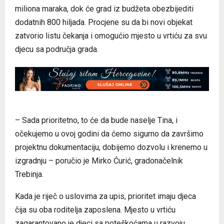
miliona maraka, dok će grad iz budžeta obezbijediti
dodatnih 800 hiljada. Procjene su da bi novi objekat
zatvorio listu čekanja i omogućio mjesto u vrtiću za svu
djecu sa područja grada.
– Sada prioritetno, to će da bude naselje Tina, i
očekujemo u ovoj godini da ćemo sigurno da završimo
projektnu dokumentaciju, dobijemo dozvolu i krenemo u
izgradnju – poručio je Mirko Ćurić, gradonačelnik
Trebinja.
Kada je riječ o uslovima za upis, prioritet imaju djeca
čija su oba roditelja zaposlena. Mjesto u vrtiću
zagarantovano je djeci sa poteškoćama u razvoju.