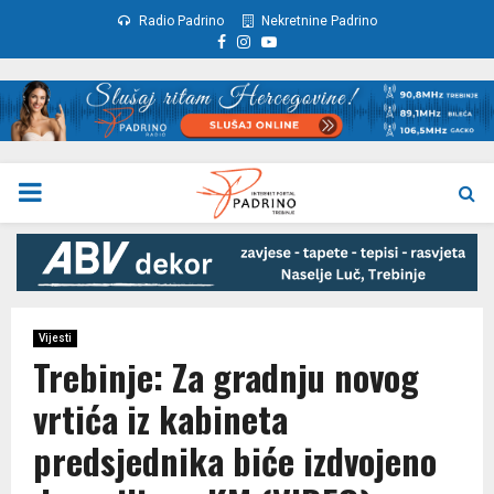
Radio Padrino
Nekretnine Padrino
Facebook
Instagram
Youtube
PRIMARY
MENU
Vijesti
Trebinje: Za gradnju novog
vrtića iz kabineta
predsjednika biće izdvojeno