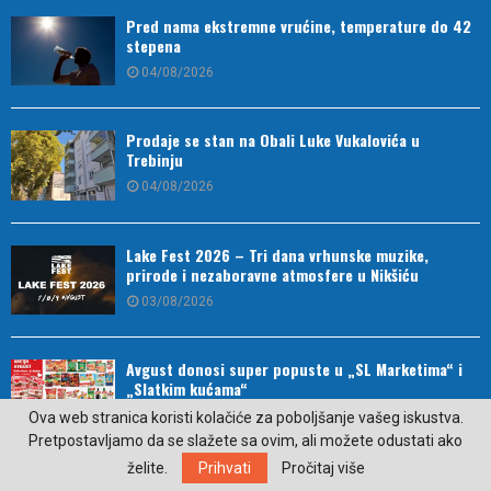
Pred nama ekstremne vrućine, temperature do 42
stepena
04/08/2026
Prodaje se stan na Obali Luke Vukalovića u
Trebinju
04/08/2026
Lake Fest 2026 – Tri dana vrhunske muzike,
prirode i nezaboravne atmosfere u Nikšiću
03/08/2026
Avgust donosi super popuste u „SL Marketima“ i
„Slatkim kućama“
03/08/2026
Ova web stranica koristi kolačiće za poboljšanje vašeg iskustva.
Pretpostavljamo da se slažete sa ovim, ali možete odustati ako
želite.
Prihvati
Pročitaj više
Ženski pčelinjak iz Hercegovine dio turističke