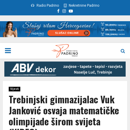
Radio Padrino
Nekretnine Padrino
Facebook
Instagram
Youtube
PRIMARY
MENU
Vijesti
Trebinjski gimnazijalac Vuk
Јanković osvaja matematičke
olimpijade širom svijeta