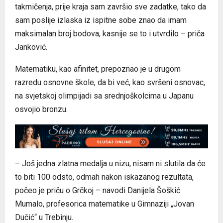
takmičenja, prije kraja sam završio sve zadatke, tako da
sam poslije izlaska iz ispitne sobe znao da imam
maksimalan broj bodova, kasnije se to i utvrdilo – priča
Јanković.
Matematiku, kao afinitet, prepoznao je u drugom
razredu osnovne škole, da bi već, kao svršeni osnovac,
na svjetskoj olimpijadi sa srednjoškolcima u Јapanu
osvojio bronzu.
– Јoš jedna zlatna medalja u nizu, nisam ni slutila da će
to biti 100 odsto, odmah nakon iskazanog rezultata,
počeo je priču o Grčkoj – navodi Danijela Šoškić
Mumalo, profesorica matematike u Gimnaziji „Јovan
Dučić“ u Trebinju.