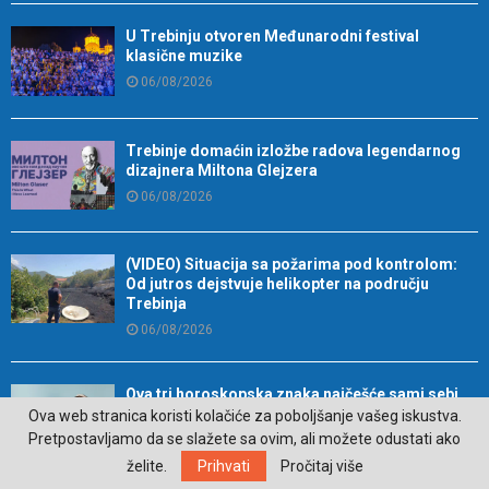
U Trebinju otvoren Međunarodni festival
klasične muzike
06/08/2026
Trebinje domaćin izložbe radova legendarnog
dizajnera Miltona Glejzera
06/08/2026
(VIDEO) Situacija sa požarima pod kontrolom:
Od jutros dejstvuje helikopter na području
Trebinja
06/08/2026
Ova tri horoskopska znaka najčešće sami sebi
zakomplikuju život
Ova web stranica koristi kolačiće za poboljšanje vašeg iskustva.
Pretpostavljamo da se slažete sa ovim, ali možete odustati ako
05/08/2026
želite.
Prihvati
Pročitaj više
Ne izbjegavajte lan zbog gužvanja: Ovi trikovi