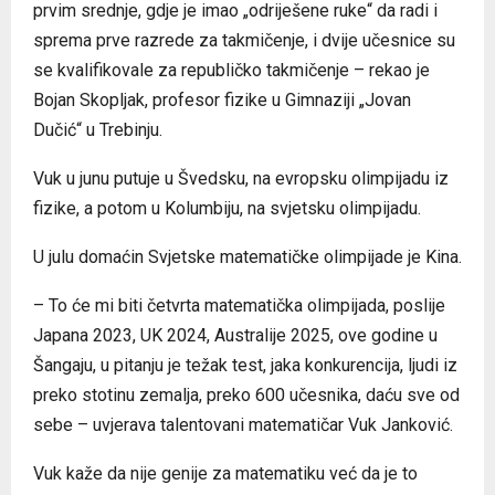
prvim srednje, gdje je imao „odriješene ruke“ da radi i
sprema prve razrede za takmičenje, i dvije učesnice su
se kvalifikovale za republičko takmičenje – rekao je
Bojan Skopljak, profesor fizike u Gimnaziji „Јovan
Dučić“ u Trebinju.
Vuk u junu putuje u Švedsku, na evropsku olimpijadu iz
fizike, a potom u Kolumbiju, na svjetsku olimpijadu.
U julu domaćin Svjetske matematičke olimpijade je Kina.
– To će mi biti četvrta matematička olimpijada, poslije
Јapana 2023, UK 2024, Australije 2025, ove godine u
Šangaju, u pitanju je težak test, jaka konkurencija, ljudi iz
preko stotinu zemalja, preko 600 učesnika, daću sve od
sebe – uvjerava talentovani matematičar Vuk Јanković.
Vuk kaže da nije genije za matematiku već da je to