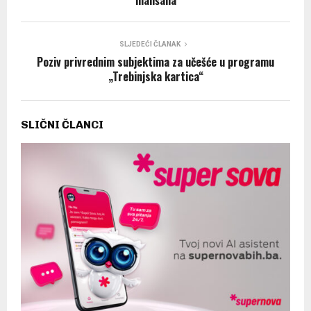
mališana
SLJEDEĆI ČLANAK
Poziv privrednim subjektima za učešće u programu
„Trebinjska kartica“
SLIČNI ČLANCI