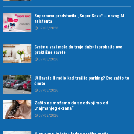
Supernova predstavila „Super Sovu“ – novog AI
asistenta
07/08/2026
Cveće u vazi može da traje duže: Isprobajte ove
praktične savete
07/08/2026
Utišavate li radio kad tražite parking? Evo zašto to
činite
07/08/2026
Zašto ne možemo da se odvojimo od
„najmanjeg ekrana“
07/08/2026
Nisu sva ulja ista: Jedna greška može