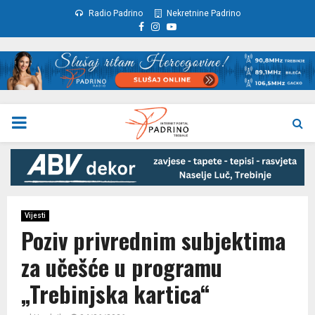
Radio Padrino
Nekretnine Padrino
Facebook
Instagram
Youtube
PRIMARY
MENU
Vijesti
Poziv privrednim subjektima
za učešće u programu
„Trebinjska kartica“