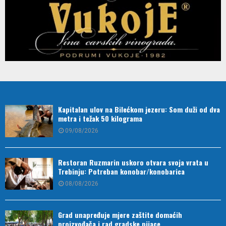
Kapitalan ulov na Bilećkom jezeru: Som duži od dva
metra i težak 50 kilograma
09/08/2026
Restoran Ruzmarin uskoro otvara svoja vrata u
Trebinju: Potreban konobar/konobarica
08/08/2026
Grad unapređuje mjere zaštite domaćih
proizvođača i rad gradske pijace