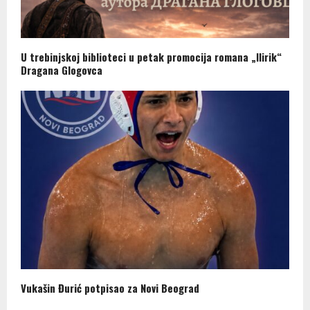
U trebinjskoj biblioteci u petak promocija romana „Ilirik“
Dragana Glogovca
Vukašin Đurić potpisao za Novi Beograd