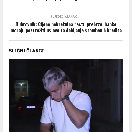
SLJEDEĆI ČLANAK
Dubrovnik: Cijene nekretnina rastu prebrzo, banke
moraju postrožiti uslove za dobijanje stambenih kredita
SLIČNI ČLANCI