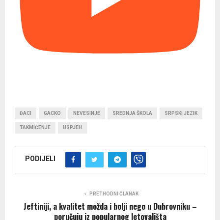
ĐACI
GACKO
NEVESINJE
SREDNJA ŠKOLA
SRPSKI JEZIK
TAKMIČENJE
USPJEH
PODIJELI
PRETHODNI ČLANAK
Jeftiniji, a kvalitet možda i bolji nego u Dubrovniku –
poručuju iz popularnog letovališta