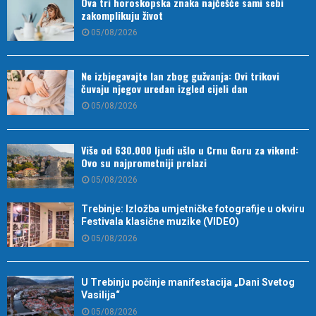
Ova tri horoskopska znaka najčešće sami sebi
zakomplikuju život
05/08/2026
Ne izbjegavajte lan zbog gužvanja: Ovi trikovi
čuvaju njegov uredan izgled cijeli dan
05/08/2026
Više od 630.000 ljudi ušlo u Crnu Goru za vikend:
Ovo su najprometniji prelazi
05/08/2026
Trebinje: Izložba umjetničke fotografije u okviru
Festivala klasične muzike (VIDEO)
05/08/2026
U Trebinju počinje manifestacija „Dani Svetog
Vasilija“
05/08/2026