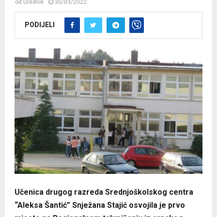
od
Urednik
30/03/2022
PODIJELI
Učenica drugog razreda Srednjoškolskog centra
“Aleksa Šantić” Snježana Stajić osvojila je prvo