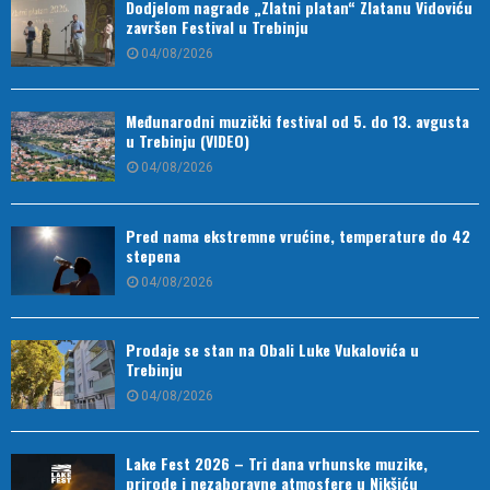
Dodjelom nagrade „Zlatni platan“ Zlatanu Vidoviću
završen Festival u Trebinju
04/08/2026
Međunarodni muzički festival od 5. do 13. avgusta
u Trebinju (VIDEO)
04/08/2026
Pred nama ekstremne vrućine, temperature do 42
stepena
04/08/2026
Prodaje se stan na Obali Luke Vukalovića u
Trebinju
04/08/2026
Lake Fest 2026 – Tri dana vrhunske muzike,
prirode i nezaboravne atmosfere u Nikšiću