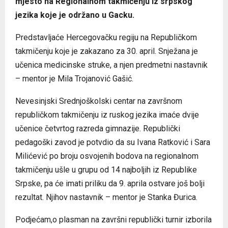
mjesto na Regionalnom takmičenju iz srpskog
jezika koje je održano u Gacku.
Predstavljaće Hercegovačku regiju na Republičkom
takmičenju koje je zakazano za 30. april. Snježana je
učenica medicinske struke, a njen predmetni nastavnik
– mentor je Mila Trojanović Gašić.
Nevesinjski Srednjoškolski centar na završnom
republičkom takmičenju iz ruskog jezika imaće dvije
učenice četvrtog razreda gimnazije. Republički
pedagoški zavod je potvdio da su Ivana Ratković i Sara
Milićević po broju osvojenih bodova na regionalnom
takmičenju ušle u grupu od 14 najboljih iz Republike
Srpske, pa će imati priliku da 9. aprila ostvare još bolji
rezultat. Njihov nastavnik – mentor je Stanka Đurica.
Podjećam,o plasman na završni republički turnir izborila