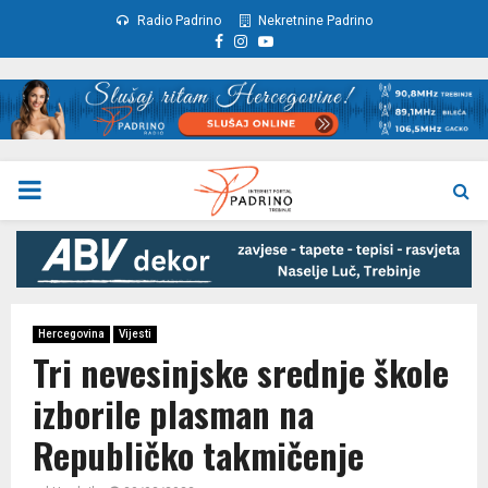
Radio Padrino
Nekretnine Padrino
Facebook
Instagram
Youtube
PRIMARY
MENU
Hercegovina
Vijesti
Tri nevesinjske srednje škole
izborile plasman na
Republičko takmičenje