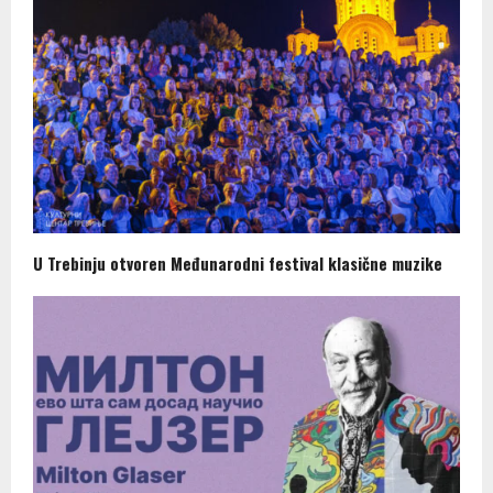
U Trebinju otvoren Međunarodni festival klasične muzike