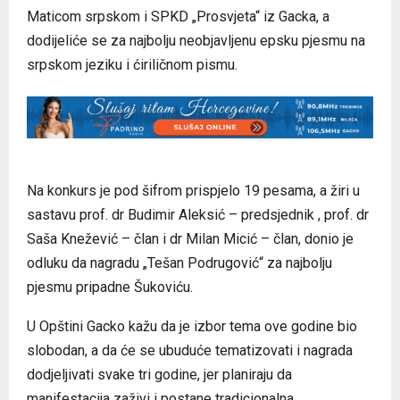
Maticom srpskom i SPKD „Prosvjeta“ iz Gacka, a
dodijeliće se za najbolju neobjavljenu epsku pjesmu na
srpskom jeziku i ćiriličnom pismu.
Na konkurs je pod šifrom prispjelo 19 pesama, a žiri u
sastavu prof. dr Budimir Aleksić – predsjednik , prof. dr
Saša Knežević – član i dr Milan Micić – član, donio je
odluku da nagradu „Tešan Podrugović“ za najbolju
pjesmu pripadne Šukoviću.
U Opštini Gacko kažu da je izbor tema ove godine bio
slobodan, a da će se ubuduće tematizovati i nagrada
dodjeljivati svake tri godine, jer planiraju da
manifestacija zaživi i postane tradicionalna.