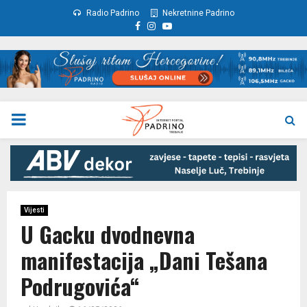
Radio Padrino
Nekretnine Padrino
Facebook
Instagram
Youtube
PRIMARY
MENU
Vijesti
U Gacku dvodnevna
manifestacija „Dani Tešana
Podrugovića“