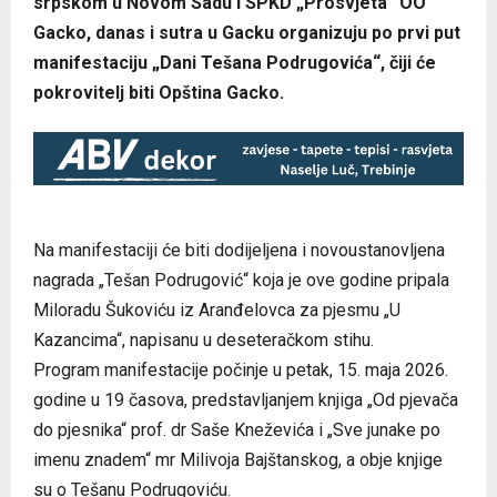
srpskom u Novom Sadu i SPKD „Prosvjeta“ OO
Gacko, danas i sutra u Gacku organizuju po prvi put
manifestaciju „Dani Tešana Podrugovića“, čiji će
pokrovitelj biti Opština Gacko.
Na manifestaciji će biti dodijeljena i novoustanovljena
nagrada „Tešan Podrugović“ koja je ove godine pripala
Miloradu Šukoviću iz Aranđelovca za pjesmu „U
Kazancima“, napisanu u deseteračkom stihu.
Program manifestacije počinje u petak, 15. maja 2026.
godine u 19 časova, predstavljanjem knjiga „Od pjevača
do pjesnika“ prof. dr Saše Kneževića i „Sve junake po
imenu znadem“ mr Milivoja Bajštanskog, a obje knjige
su o Tešanu Podrugoviću.