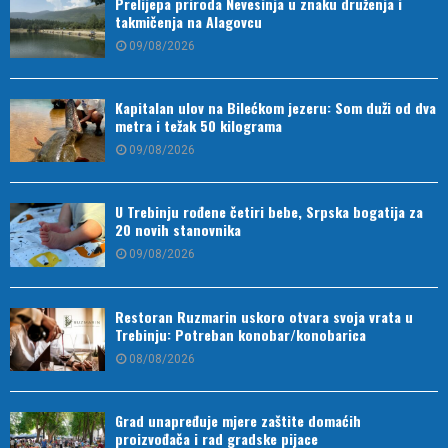
Prelijepa priroda Nevesinja u znaku druženja i
takmičenja na Alagovcu
09/08/2026
Kapitalan ulov na Bilećkom jezeru: Som duži od dva
metra i težak 50 kilograma
09/08/2026
U Trebinju rođene četiri bebe, Srpska bogatija za
20 novih stanovnika
09/08/2026
Restoran Ruzmarin uskoro otvara svoja vrata u
Trebinju: Potreban konobar/konobarica
08/08/2026
Grad unapređuje mjere zaštite domaćih
proizvođača i rad gradske pijace