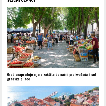
SLIČNI ČLANCI
Grad unapređuje mjere zaštite domaćih proizvođača i rad
gradske pijace