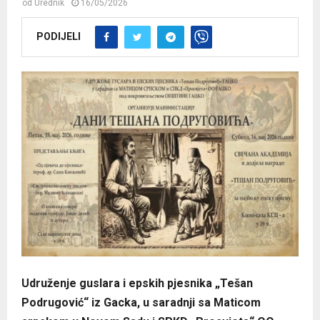
od
Urednik
16/05/2026
PODIJELI
Udruženje guslara i epskih pjesnika „Tešan
Podrugović“ iz Gacka, u saradnji sa Maticom