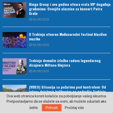
Bingo Group i ove godine otvara vrata VIP događaja
građanima: Osvojite ulaznice za koncert Petra
Graše
06/08/2026
U Trebinju otvoren Međunarodni festival klasične
muzike
06/08/2026
Trebinje domaćin izložbe radova legendarnog
dizajnera Miltona Glejzera
06/08/2026
(VIDEO) Situacija sa požarima pod kontrolom: Od
jutros dejstvuje helikopter na području Trebinja
Ova web stranica koristi kolačiće za poboljšanje vašeg iskustva.
06/08/2026
Pretpostavljamo da se slažete sa ovim, ali možete odustati ako
želite.
Prihvati
Pročitaj više