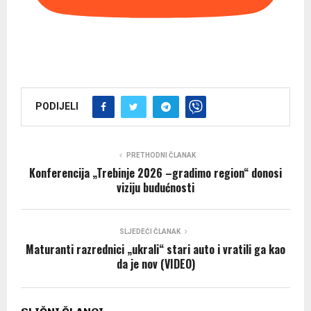
PODIJELI
PRETHODNI ČLANAK
Konferencija „Trebinje 2026 –gradimo region“ donosi
viziju budućnosti
SLJEDEĆI ČLANAK
Maturanti razrednici „ukrali“ stari auto i vratili ga kao
da je nov (VIDEO)