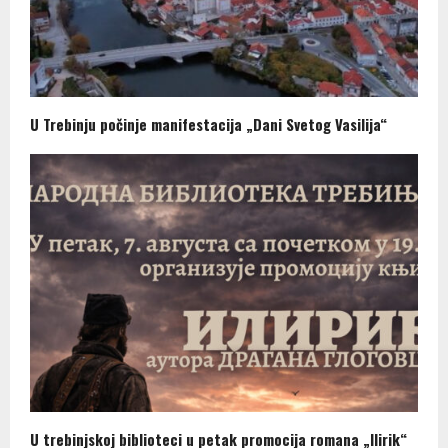
U Trebinju počinje manifestacija „Dani Svetog Vasilija“
U trebinjskoj biblioteci u petak promocija romana „Ilirik“