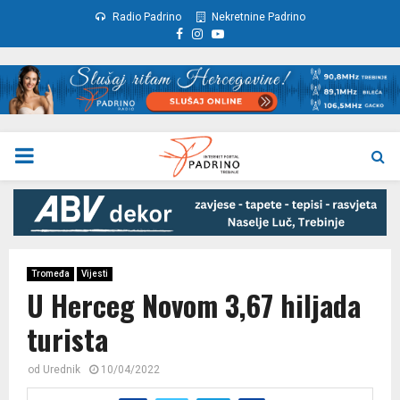
Radio Padrino
Nekretnine Padrino
Facebook
Instagram
Youtube
PRIMARY
MENU
Tromeđa
Vijesti
U Herceg Novom 3,67 hiljada
turista
od
Urednik
10/04/2022