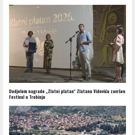
Dodjelom nagrade „Zlatni platan“ Zlatanu Vidoviću završen
Festival u Trebinju