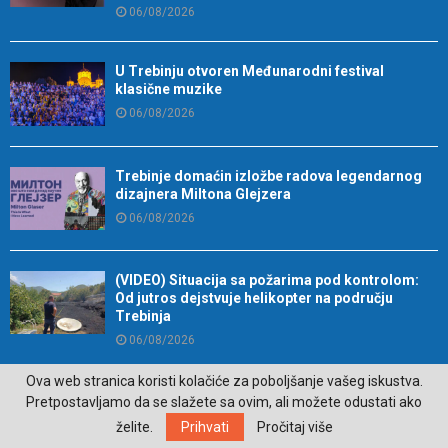
06/08/2026
U Trebinju otvoren Međunarodni festival
klasične muzike
06/08/2026
Trebinje domaćin izložbe radova legendarnog
dizajnera Miltona Glejzera
06/08/2026
(VIDEO) Situacija sa požarima pod kontrolom:
Od jutros dejstvuje helikopter na području
Trebinja
06/08/2026
Ova web stranica koristi kolačiće za poboljšanje vašeg iskustva.
Ova tri horoskopska znaka najčešće sami sebi
Pretpostavljamo da se slažete sa ovim, ali možete odustati ako
zakomplikuju život
želite.
Prihvati
Pročitaj više
05/08/2026