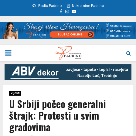
Radio Padrino
Nekretnine Padrino
Facebook
Instagram
Youtube
PRIMARY
MENU
Vijesti
U Srbiji počeo generalni
štrajk: Protesti u svim
gradovima