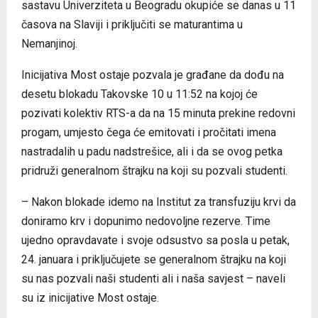
sastavu Univerziteta u Beogradu okupiće se danas u 11
časova na Slaviji i priključiti se maturantima u
Nemanjinoj.
Inicijativa Most ostaje pozvala je građane da dođu na
desetu blokadu Takovske 10 u 11:52 na kojoj će
pozivati kolektiv RTS-a da na 15 minuta prekine redovni
progam, umjesto čega će emitovati i pročitati imena
nastradalih u padu nadstrešice, ali i da se ovog petka
pridruži generalnom štrajku na koji su pozvali studenti.
– Nakon blokade idemo na Institut za transfuziju krvi da
doniramo krv i dopunimo nedovoljne rezerve. Time
ujedno opravdavate i svoje odsustvo sa posla u petak,
24. januara i priključujete se generalnom štrajku na koji
su nas pozvali naši studenti ali i naša savjest – naveli
su iz inicijative Most ostaje.