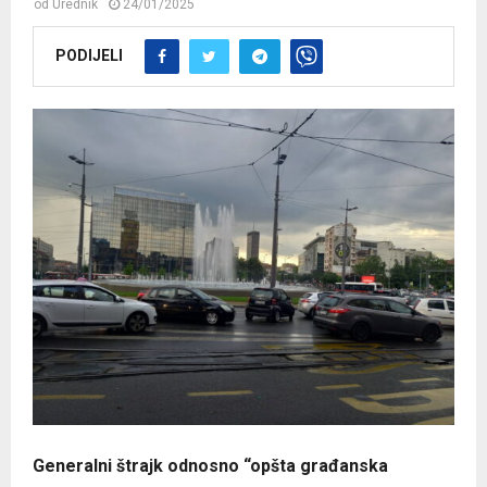
od
Urednik
24/01/2025
PODIJELI
Generalni štrajk odnosno “opšta građanska