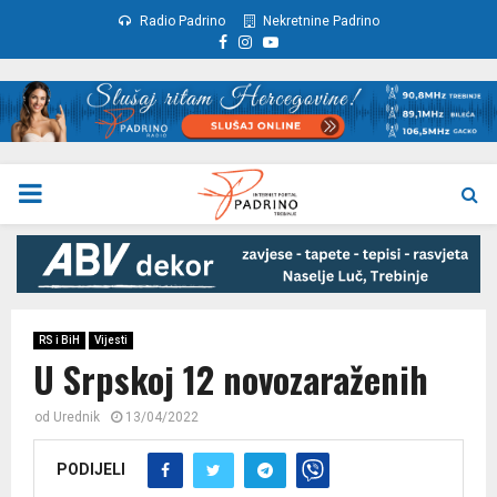
Radio Padrino
Nekretnine Padrino
Facebook
Instagram
Youtube
PRIMARY
MENU
RS i BiH
Vijesti
U Srpskoj 12 novozaraženih
od
Urednik
13/04/2022
PODIJELI