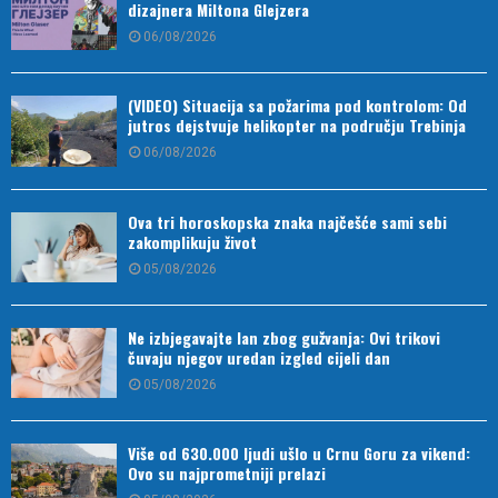
dizajnera Miltona Glejzera
06/08/2026
(VIDEO) Situacija sa požarima pod kontrolom: Od
jutros dejstvuje helikopter na području Trebinja
06/08/2026
Ova tri horoskopska znaka najčešće sami sebi
zakomplikuju život
05/08/2026
Ne izbjegavajte lan zbog gužvanja: Ovi trikovi
čuvaju njegov uredan izgled cijeli dan
05/08/2026
Više od 630.000 ljudi ušlo u Crnu Goru za vikend:
Ovo su najprometniji prelazi