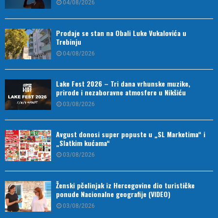
04/08/2026
Prodaje se stan na Obali Luke Vukalovića u
Trebinju
04/08/2026
Lake Fest 2026 – Tri dana vrhunske muzike,
prirode i nezaboravne atmosfere u Nikšiću
03/08/2026
Avgust donosi super popuste u „SL Marketima“ i
„Slatkim kućama“
03/08/2026
Ženski pčelinjak iz Hercegovine dio turističke
ponude Nacionalne geografije (VIDEO)
03/08/2026