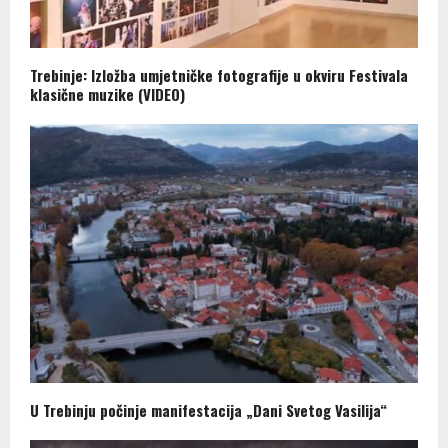
Trebinje: Izložba umjetničke fotografije u okviru Festivala
klasične muzike (VIDEO)
U Trebinju počinje manifestacija „Dani Svetog Vasilija“