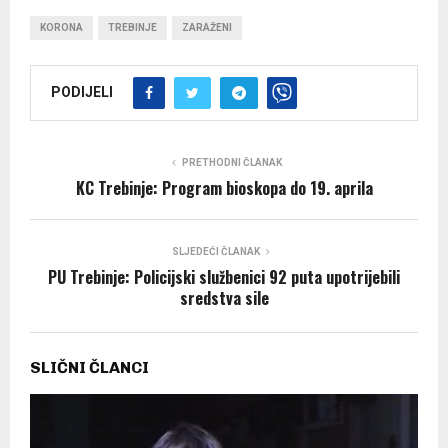
KORONA
TREBINJE
ZARAŽENI
PODIJELI
PRETHODNI ČLANAK
KC Trebinje: Program bioskopa do 19. aprila
SLJEDEĆI ČLANAK
PU Trebinje: Policijski službenici 92 puta upotrijebili
sredstva sile
SLIČNI ČLANCI