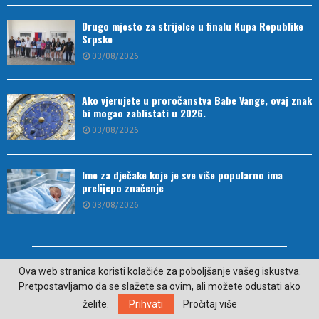
Drugo mjesto za strijelce u finalu Kupa Republike
Srpske
03/08/2026
Ako vjerujete u proročanstva Babe Vange, ovaj znak
bi mogao zablistati u 2026.
03/08/2026
Ime za dječake koje je sve više popularno ima
prelijepo značenje
03/08/2026
Ova web stranica koristi kolačiće za poboljšanje vašeg iskustva.
Pretpostavljamo da se slažete sa ovim, ali možete odustati ako
želite.
Prihvati
Pročitaj više