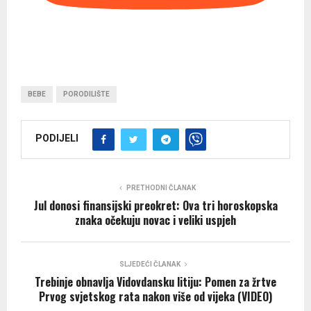
BEBE
PORODILIŠTE
PODIJELI
PRETHODNI ČLANAK
Jul donosi finansijski preokret: Ova tri horoskopska
znaka očekuju novac i veliki uspjeh
SLJEDEĆI ČLANAK
Trebinje obnavlja Vidovdansku litiju: Pomen za žrtve
Prvog svjetskog rata nakon više od vijeka (VIDEO)