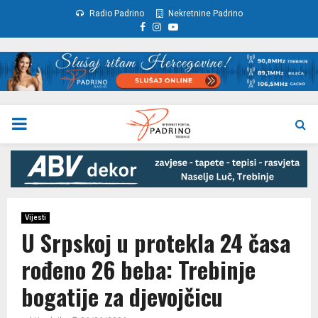
Radio Padrino
Nekretnine Padrino
Facebook
Instagram
Youtube
PRIMARY
MENU
Vijesti
U Srpskoj u protekla 24 časa
rođeno 26 beba: Trebinje
bogatije za djevojčicu